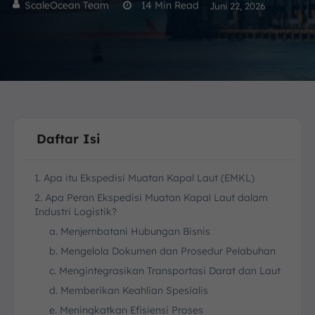
ScaleOcean Team
14
Min Read
Juni 22, 2026
Daftar Isi
1. Apa itu Ekspedisi Muatan Kapal Laut (EMKL)
2. Apa Peran Ekspedisi Muatan Kapal Laut dalam
Industri Logistik?
a. Menjembatani Hubungan Bisnis
b. Mengelola Dokumen dan Prosedur Pelabuhan
c. Mengintegrasikan Transportasi Darat dan Laut
d. Memberikan Keahlian Spesialis
e. Meningkatkan Efisiensi Proses