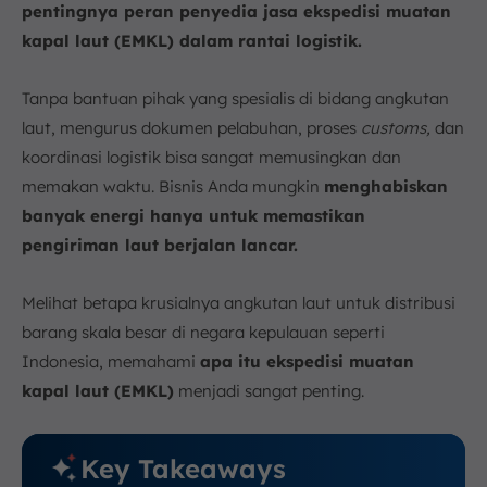
pentingnya peran penyedia jasa ekspedisi muatan
a. Istilah terkait Bongkat Muat Barang
kapal laut (EMKL) dalam rantai logistik.
b. Istilah terkait Lokasi dan Fasilitas
c. Istilah terkait Tarif yang Dikenakan
Tanpa bantuan pihak yang spesialis di bidang angkutan
d. Istilah terkait Operasional
laut, mengurus dokumen pelabuhan, proses
customs,
dan
6. Kesimpulan
koordinasi logistik bisa sangat memusingkan dan
FAQ:
memakan waktu. Bisnis Anda mungkin
menghabiskan
banyak energi hanya untuk memastikan
pengiriman laut berjalan lancar.
Melihat betapa krusialnya angkutan laut untuk distribusi
barang skala besar di negara kepulauan seperti
Indonesia, memahami
apa itu ekspedisi muatan
kapal laut (EMKL)
menjadi sangat penting.
Key Takeaways