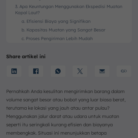
3. Apa Keuntungan Menggunakan Ekspedisi Muatan
Kapal Laut?
a. Efisiensi Biaya yang Signifikan
b. Kapasitas Muatan yang Sangat Besar
c. Proses Pengiriman Lebih Mudah
d. Jangkauan Pengiriman yang Luas
e. Akses ke Keahlian Spesialis
Share artikel ini
4. Bagaimana Proses Pengiriman Barang dengan
Menggunakan EMKL?
a. Pemesanan dan Konfirmasi
b. Pengambilan Barang (Pickup)
Pernahkah Anda kesulitan mengirimkan barang dalam
c. Pengurusan di Pelabuhan Asal
volume sangat besar atau bobot yang luar biasa berat,
d. Proses Pelayaran
terutama ke lokasi yang jauh atau antar pulau?
e. Pengurusan di Pelabuhan Tujuan
Menggunakan jalur darat atau udara untuk muatan
f. Pengantaran ke Lokasi Penerima (Delivery)
seperti itu seringkali kurang efisien dan biayanya
5. Apa Saja Istilah Penting Terkait Ekspedisi Muatan
membengkak. Situasi ini menunjukkan betapa
Kapal Laut (EMKL)?