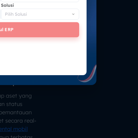
Solusi
ul ERP
asi Update
ap aset yang
an status
 pemantauan
et secara real-
ental mobil
nya terbatas