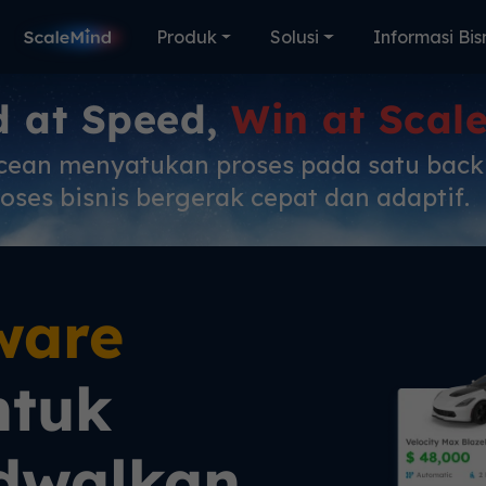
Produk
Solusi
Informasi Bis
d at Speed,
Win at Scal
cean menyatukan proses pada satu bac
oses bisnis bergerak cepat dan adaptif.
ware
tuk
dwalkan