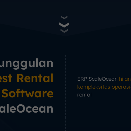
unggulan
st Rental
ERP ScaleOcean
hila
kompleksitas operasi
Software
rental
aleOcean