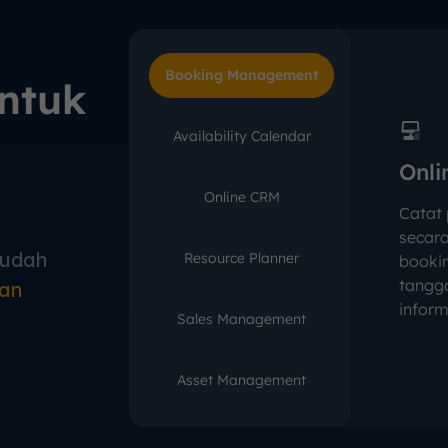
Booking Management
untuk
Availability Calendar
Onli
Online CRM
Catat
secara
mudah
Resource Planner
bookin
tangga
kan
inform
Sales Management
Asset Management