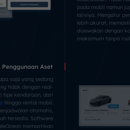
pada mobil namun ju
lainnya. Mengatur pe
lebih akurat, memast
disewakan dengan ka
maksimum tanpa risi
 Penggunaan Aset
 apa saja yang sedang
ng tidak dengan real-
h tipe kendaraan, dari
at
hingga rental mobil.
enjadwalan otomatis,
lah tersedia. Software
caleOcean memastikan