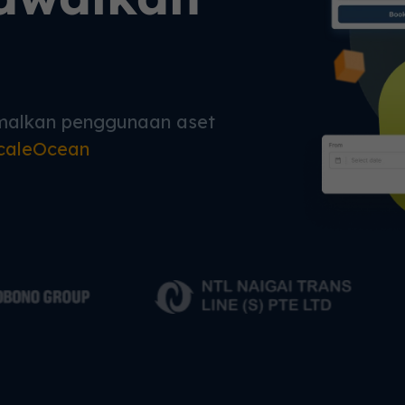
imalkan penggunaan aset
caleOcean