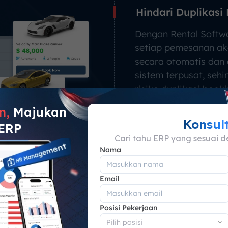
Hindari Duplikasi
Dengan Rental Softw
setiap pemesanan ak
secara otomatis dan 
sistem terpusat, seh
risiko duplikasi boo
setiap aset hanya d
n,
Majukan
untuk satu pelanggan
Konsul
 ERP
waktu.
Cari tahu ERP yang sesuai d
Nama
lan & Pembayaran
Email
Otomatis
Posisi Pekerjaan
gupdate ketersediaan