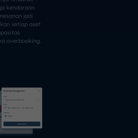
ga kendaraan
mesanan jadi
ikan setiap aset
pasitas
ko overbooking.