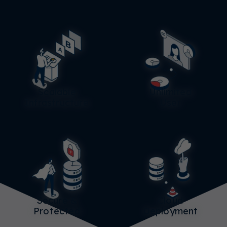
Scalable
Unlimited
Infrastructure
User
Secure &
Cloud
Protected
Deployment