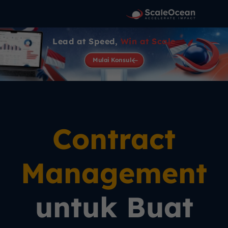
Lead at Speed,
Win at Scale
Mulai Konsul
Contract
Management
untuk Buat