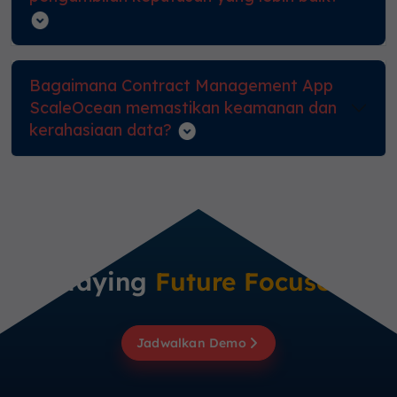
Bagaimana Contract Management App
ScaleOcean memastikan keamanan dan
kerahasiaan data?
Staying
Future Focused
Jadwalkan Demo