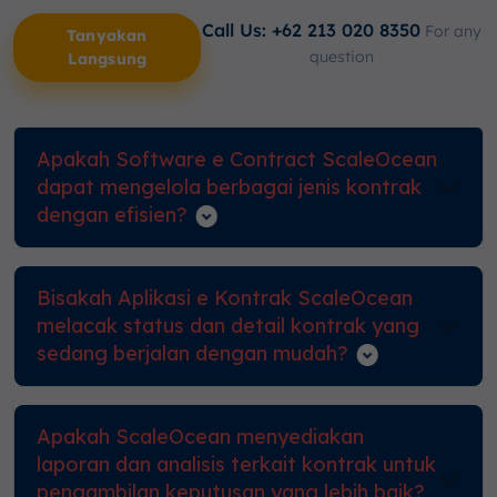
Call Us: +62 213 020 8350
For any
Tanyakan
question
Langsung
Apakah Software e Contract ScaleOcean
dapat mengelola berbagai jenis kontrak
dengan efisien?
Bisakah Aplikasi e Kontrak ScaleOcean
melacak status dan detail kontrak yang
sedang berjalan dengan mudah?
Apakah ScaleOcean menyediakan
laporan dan analisis terkait kontrak untuk
pengambilan keputusan yang lebih baik?