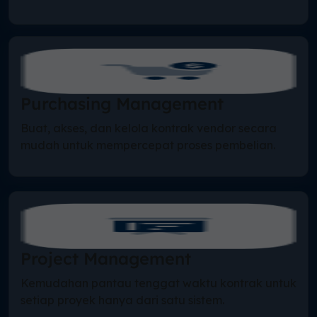
Purchasing Management
Buat, akses, dan kelola kontrak vendor secara
mudah untuk mempercepat proses pembelian.
Project Management
Kemudahan pantau tenggat waktu kontrak untuk
setiap proyek hanya dari satu sistem.