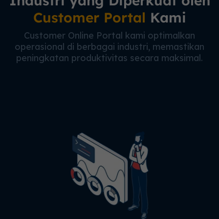
Industri yang Diperkuat oleh
Customer Portal
Kami
Customer Online Portal kami optimalkan
operasional di berbagai industri, memastikan
peningkatan produktivitas secara maksimal.