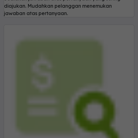
diajukan. Mudahkan pelanggan menemukan
jawaban atas pertanyaan.