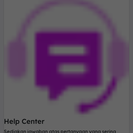
Help Center
Sediakan jawaban atas pertanyaan yang sering