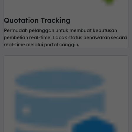
Quotation Tracking
Permudah pelanggan untuk membuat keputusan
pembelian real-time. Lacak status penawaran secara
real-time melalui portal canggih.