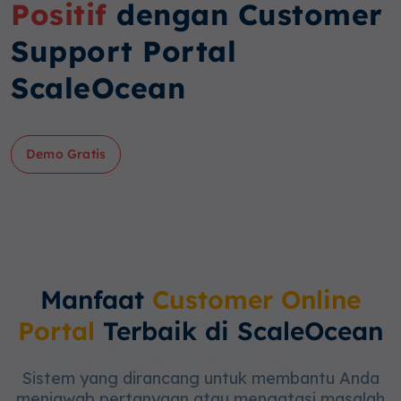
Positif
dengan Customer
Support Portal
ScaleOcean
Demo Gratis
Manfaat
Customer Online
Portal
Terbaik di ScaleOcean
Sistem yang dirancang untuk membantu Anda
menjawab pertanyaan atau mengatasi masalah