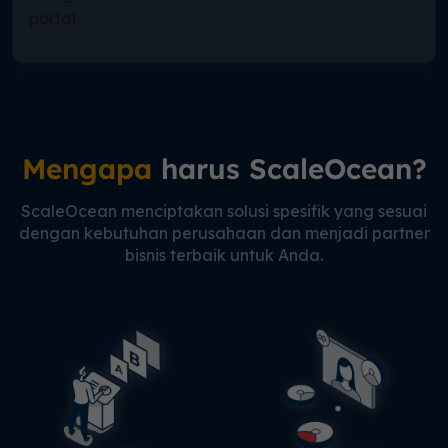
portal.
Mengapa
harus ScaleOcean?
ScaleOcean menciptakan solusi spesifik yang sesuai
dengan kebutuhan perusahaan dan menjadi partner
bisnis terbaik untuk Anda.