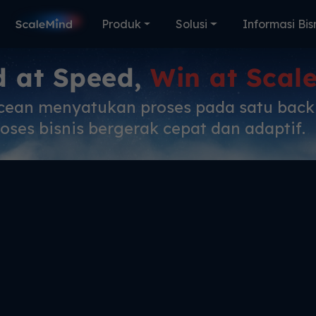
Produk
Solusi
Informasi Bis
d at Speed,
Win at Scal
cean menyatukan proses pada satu bac
oses bisnis bergerak cepat dan adaptif.