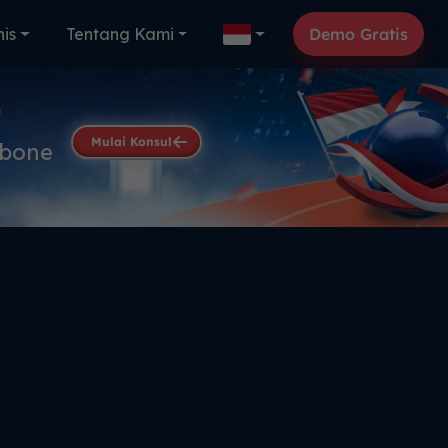
nis
Tentang Kami
Demo Gratis
e
Mulai Konsul
kbone