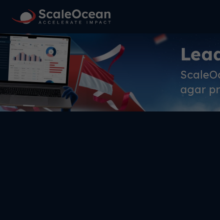
Lea
ScaleO
agar pr