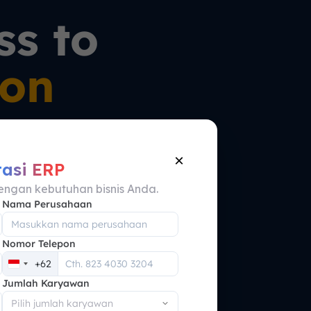
ss to
ts
p untuk
×
tasi ERP
engan kebutuhan bisnis Anda.
Nama Perusahaan
Nomor Telepon
+62
Indonesia
Jumlah Karyawan
+62