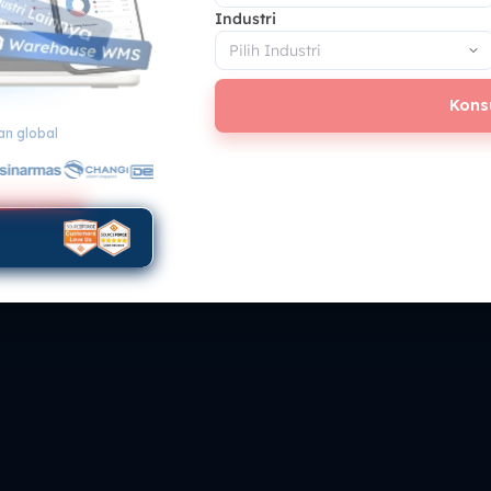
Industri
Kons
n global