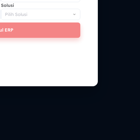
Solusi
ul ERP