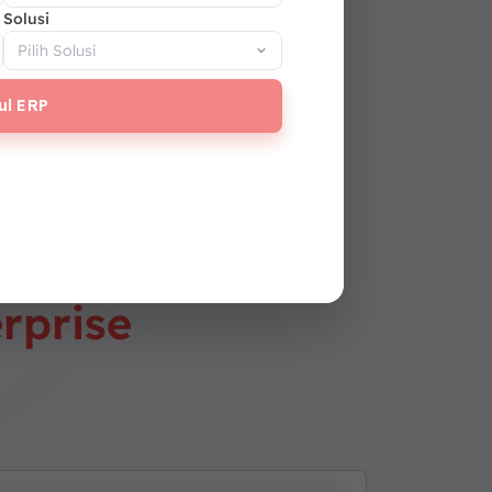
Solusi
ul ERP
nsif untuk
erprise