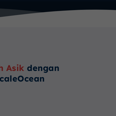
h Asik
dengan
ScaleOcean