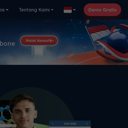
nis
Tentang Kami
Demo Gratis
e
Mulai Konsul
kbone