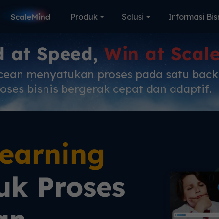
Produk
Solusi
Informasi Bis
d at Speed,
Win at Scal
cean menyatukan proses pada satu bac
oses bisnis bergerak cepat dan adaptif.
Learning
uk Proses