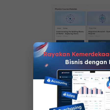
Fleksibilitas Wak
Rayakan Kemerdekaa
Bisnis dengan
Kemudahan mengak
Akses materi dari berbagai
komputer, tablet, atau sma
Belajar di mana saja dan k
kebutuhan