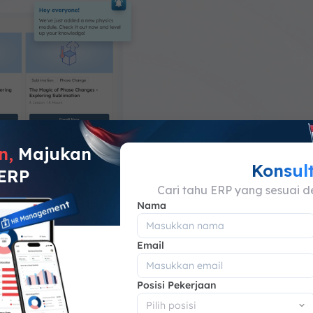
tu & Lokasi
n,
Majukan
Konsul
 ERP
ses materi
Cari tahu ERP yang sesuai d
Nama
 perangkat, seperti
rtphone
Email
apan saja sesuai
Posisi Pekerjaan