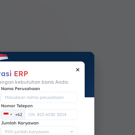
×
tasi ERP
engan kebutuhan bisnis Anda.
Nama Perusahaan
Nomor Telepon
+62
Indonesia
Jumlah Karyawan
+62