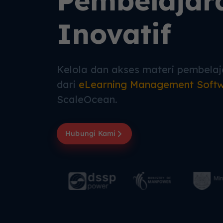
Pembelajar
Inovatif
Kelola dan akses materi pembelaja
dari
eLearning Management Soft
ScaleOcean.
Hubungi Kami