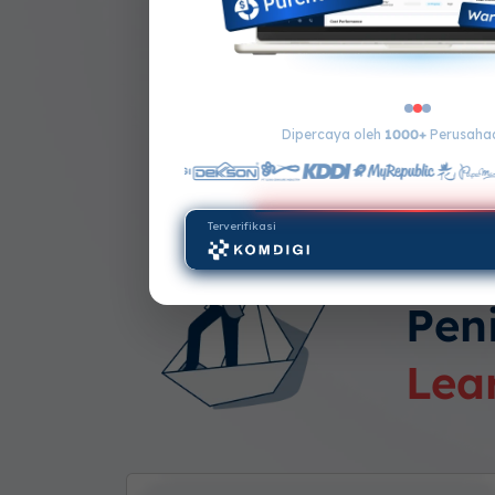
Pastikan siswa selalu up-to
Materi pembelajaran dapat
waktu
Dipercaya oleh
1000+
Perusahaa
Terverifikasi
Fit
Pen
Lea