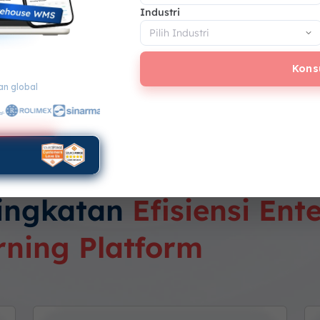
-date ke materi terbaru
Industri
 diakses tanpa batasan
Kons
n global
ur Canggih & Komprehe
ingkatan
Efisiensi Ent
rning Platform