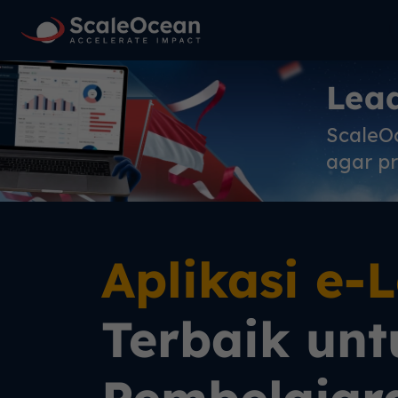
Lea
ScaleO
agar pr
Aplikasi e-
Terbaik unt