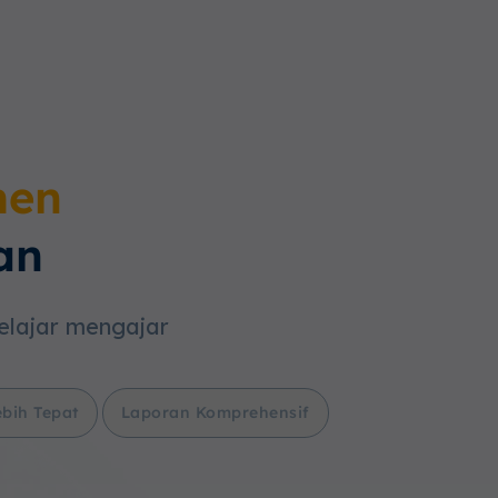
men
an
belajar mengajar
bih Tepat
Laporan Komprehensif