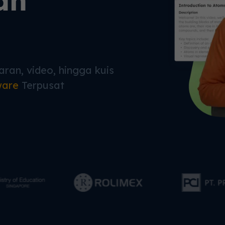
an
ran, video, hingga kuis
ware
Terpusat