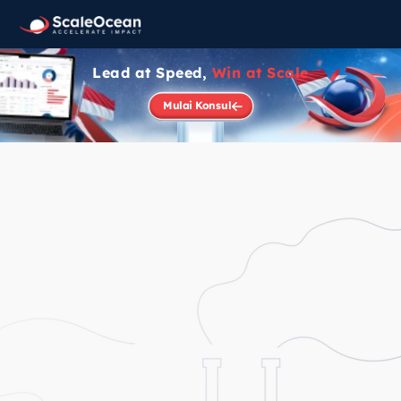
Lead at Speed,
Win at Scale
Mulai Konsul