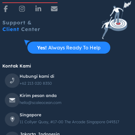
Support &
Client
Center
Yes!
Always Ready To Help
Kontak Kami
Hubungi kami di
+62 213 020 8350
Kirim pesan anda
hello@scaleocean.com
Singapore
11 Collyer Quay, #17-00 The Arcade Singapore 049317
Jakarta, Indonesia