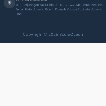
Jl. F Perjuangan No.14 Blok C, RT.1/RW.7, Kb. Jeruk, Kec. Kb.
Jeruk, Kota Jakarta Barat, Daerah Khusus Ibukota Jakarta
11530
Copyright © 2026 ScaleOcean