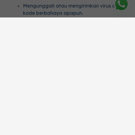
Mengunggah atau mengirimkan virus atau
kode berbahaya apapun.
Mengganggu atau merusak operasonali
website.
Melakukan upaya untuk mengakses web
atau platform terkait lainnya tanpa izin.
Kekayaan Intelektual
Kepemilikan: Semua konten, fitur, dan
fungsionalitas di website, termasuk teks, grafik,
logo, ikon, gambar, dan perangkat lunak, adalah
milik eksklusif scaleocean.com dan dilindungi oleh
undang-undang hak cipta, merek dagang, dan
kekayaan intelektual lainnya.
Pembatasan: Tanpa persetujuan tertulis dari kami
sebelumnya, Anda tidak diperbolehkan
mengunduh, menyimpan, memperbanyak,