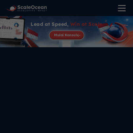
Lead at Speed,
Win at Scale
Mulai Konsul