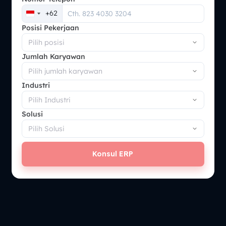
+62
Indonesia
Posisi Pekerjaan
+62
Jumlah Karyawan
Industri
Solusi
Konsul ERP