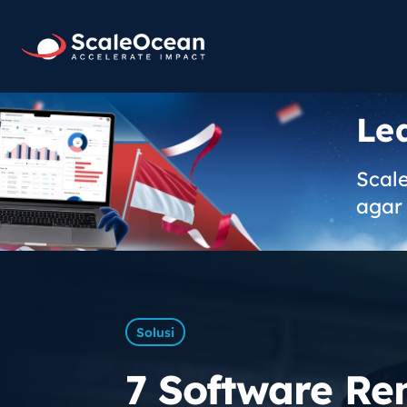
Le
Scal
agar 
Solusi
7 Software Re