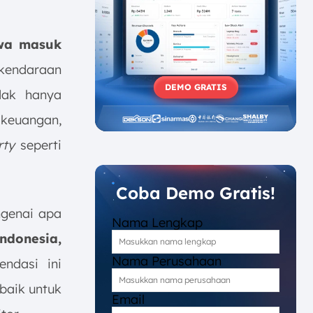
ewa masuk
 kendaraan
DEMO GRATIS
dak hanya
keuangan,
rty
seperti
Coba Demo Gratis!
ngenai apa
Nama Lengkap
Indonesia,
Nama Perusahaan
endasi ini
rbaik untuk
Email