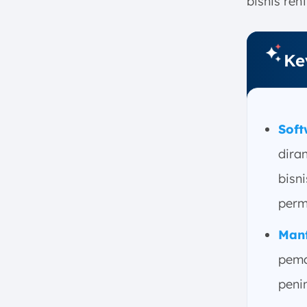
bisnis ren
Kesimpulan
FAQ:
Ke
Soft
dira
bisn
perm
Manf
pema
peni