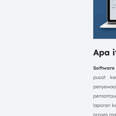
Apa i
Software
pusat ke
penyewa
pemanta
laporan k
proses ma