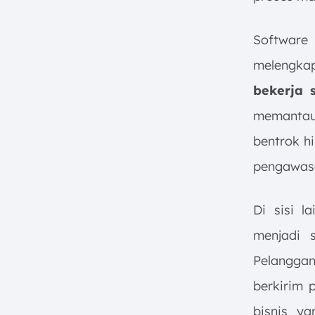
Software
melengkap
bekerja 
memanta
bentrok hi
pengawasa
Di sisi l
menjadi 
Pelanggan
berkirim 
bisnis y