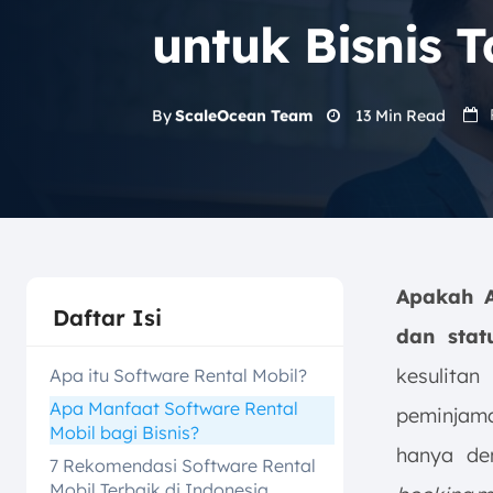
untuk Bisnis 
13
Min Read
By
ScaleOcean Team
Apakah A
Daftar Isi
dan sta
kesulita
Apa itu Software Rental Mobil?
Apa Manfaat Software Rental
peminjama
Mobil bagi Bisnis?
hanya den
7 Rekomendasi Software Rental
Mobil Terbaik di Indonesia