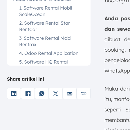
booking
mo
1. Software Rental Mobil
ScaleOcean
Anda pas
2. Software Rental Star
dan sewa
RentCar
3. Software Rental Mobil
dibuat d
Rentrax
booking,
4. Odoo Rental Application
pengelola
5. Software HQ Rental
Software
WhatsApp
6. Sistem Rental Rentsyst
Share artikel ini
7. Aplikasi Rental Booqable
Maka dari
Apa Saja Fitur yang Wajib Dimiliki
itu, manfaa
Software Rental Mobil?
seperti S
Tips Memilih Software Rental
Mobil yang Tepat untuk Bisnis
membantu p
Anda