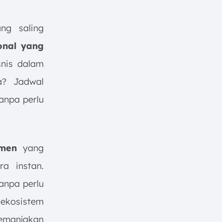
ng saling
onal yang
snis dalam
a? Jadwal
tanpa perlu
umen
yang
a instan.
anpa perlu
 ekosistem
emanjakan