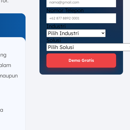
tor.
Nomor Telepon
Industri
Solusi
ang
Demo Gratis
dalam
 maupun
ta