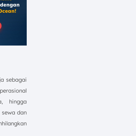
ja sebagai
erasional
, hingga
l sewa dan
nhilangkan