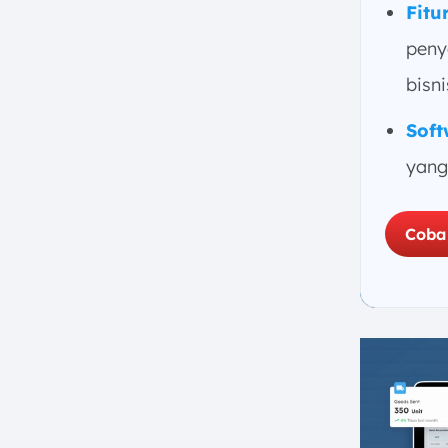
Fitu
peny
bisni
Soft
yang
Coba