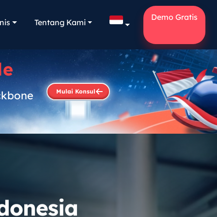
Demo Gratis
nis
Tentang Kami
le
Mulai Konsul
ckbone
.
ndonesia