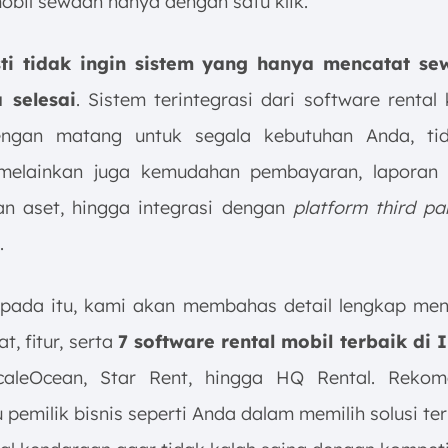
bil sewaan hanya dengan satu klik.
ti tidak ingin sistem yang hanya mencatat s
 selesai
. Sistem terintegrasi dari software rental
engan matang untuk segala kebutuhan Anda, ti
 melainkan juga kemudahan pembayaran, laporan 
an aset, hingga integrasi dengan
platform third pa
.
pada itu, kami akan membahas detail lengkap me
t, fitur, serta
7 software rental mobil terbaik di 
caleOcean, Star Rent, hingga HQ Rental. Rekom
emilik bisnis seperti Anda dalam memilih solusi te