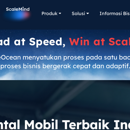
Produk
Solusi
Informasi Bis
ad at Speed,
Win at Sca
eOcean menyatukan proses pada satu ba
proses bisnis bergerak cepat dan adaptif
ntal Mobil Terbaik I