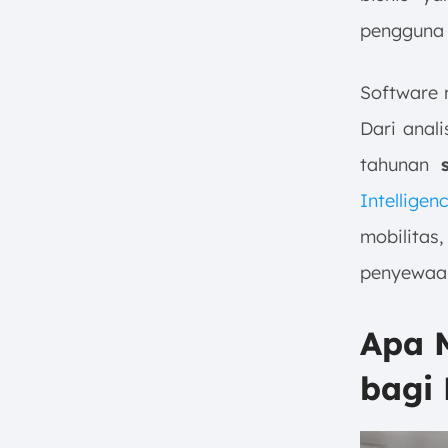
pengguna 
Software r
Dari anal
tahunan
Intelligen
mobilita
penyewaa
Apa 
bagi 