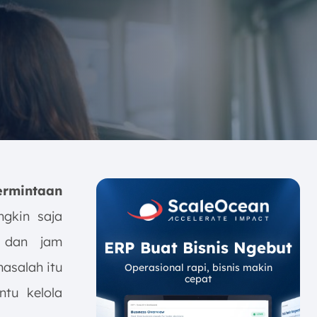
ermintaan
gkin saja
i dan jam
ERP Buat Bisnis Ngebut
asalah itu
Operasional rapi, bisnis makin
cepat
ntu kelola