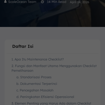
ScaleOcean Team
14
Min Read
April 14, 2026
Daftar Isi
1. Apa Itu Maintenance Checklist?
2. Fungsi dan Manfaat Utama Menggunakan Checklist
Pemeliharaan
a. Standarisasi Proses
b. Dokumentasi Terperinci
c. Pencegahan Masalah
d. Peningkatan Efisiensi Operasional
3. Elemen Penting yang Harus Ada dalam Checklist