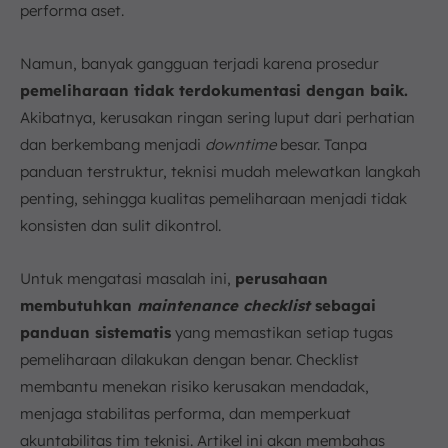
performa aset.
d. Review dan Perbaikan Prosedur
6. Fungsi Penggunaan Checklist dalam Pemeliharaan
Namun, banyak gangguan terjadi karena prosedur
Preventif dan Korektif
pemeliharaan tidak terdokumentasi dengan baik.
a. Menjamin Ketepatan Prosedur Preventif
Akibatnya, kerusakan ringan sering luput dari perhatian
b. Mendukung Pemeliharaan Korektif yang
dan berkembang menjadi
downtime
besar. Tanpa
Sistematis
panduan terstruktur, teknisi mudah melewatkan langkah
c. Meningkatkan Koordinasi dan Kepatuhan
penting, sehingga kualitas pemeliharaan menjadi tidak
7. Kesimpulan
konsisten dan sulit dikontrol.
FAQ:
Untuk mengatasi masalah ini,
perusahaan
membutuhkan
maintenance checklist
sebagai
panduan sistematis
yang memastikan setiap tugas
pemeliharaan dilakukan dengan benar. Checklist
membantu menekan risiko kerusakan mendadak,
menjaga stabilitas performa, dan memperkuat
akuntabilitas tim teknisi. Artikel ini akan membahas