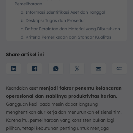
Pemeliharaan
a. Informasi Identifikasi Aset dan Tanggal
b. Deskripsi Tugas dan Prosedur
c. Daftar Peralatan dan Material yang Dibutuhkan
d. Kriteria Pemeriksaan dan Standar Kualitas
e. Ruang untuk Catatan dan Observasi
4. Contoh Penerapan Maintenance Checklist di
Share artikel ini
Berbagai Sektor
a. Peralatan Industri dan Mesin Produksi
b. Bangunan dan Fasilitas
c. Kendaraan dan Alat Berat (Fleet Management)
Keandalan aset
menjadi faktor penentu kelancaran
d. IT dan Perangkat Lunak
operasional dan stabilnya produktivitas harian.
5. Langkah-langkah dalam Pelaksanaan Checklist
Gangguan kecil pada mesin dapat langsung
Maintenance
menghentikan alur kerja dan menurunkan efisiensi tim.
a. Persiapan Checklist dan Jadwal Pemeliharaan
Karena itu, pemeliharaan yang konsisten bukan lagi
b. Pelaksanaan Prosedur Pemeliharaan
pilihan, tetapi kebutuhan penting untuk menjaga
c. Dokumentasi dan Tindak Lanjut