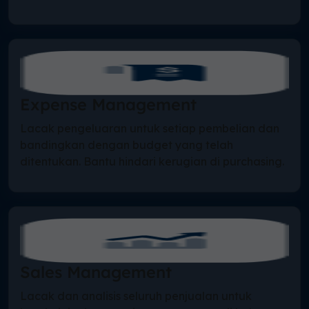
Expense Management
Lacak pengeluaran untuk setiap pembelian dan
bandingkan dengan budget yang telah
ditentukan. Bantu hindari kerugian di purchasing.
Sales Management
Lacak dan analisis seluruh penjualan untuk