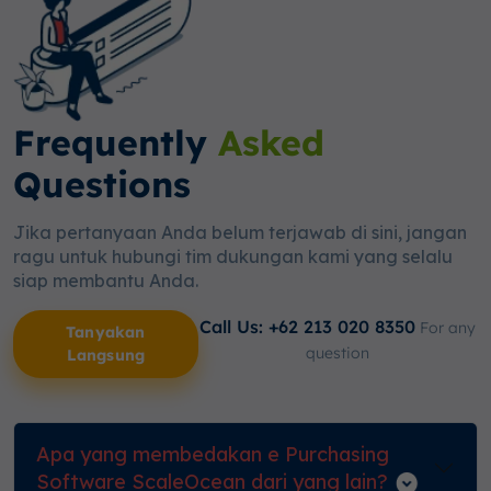
Frequently
Asked
Questions
Jika pertanyaan Anda belum terjawab di sini, jangan
ragu untuk hubungi tim dukungan kami yang selalu
siap membantu Anda.
Call Us: +62 213 020 8350
For any
Tanyakan
question
Langsung
Apa yang membedakan e Purchasing
Software ScaleOcean dari yang lain?