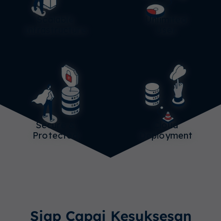
Scalable
Unlimited
Infrastructure
User
Secure &
Cloud
Protected
Deployment
Siap Capai Kesuksesan