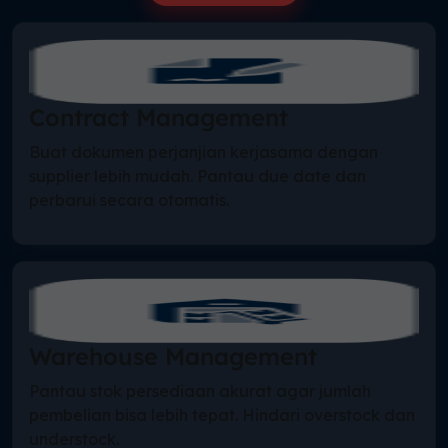
Contract Management
Buat dokumen perjanjian kerjasama dengan
supplier lebih mudah. Pantau due date dan
perbarui secara otomatis.
Warehouse Management
Pantau stok persediaan akurat agar jumlah
pembelian bisa lebih tepat. Hindari overstock dan
understock.