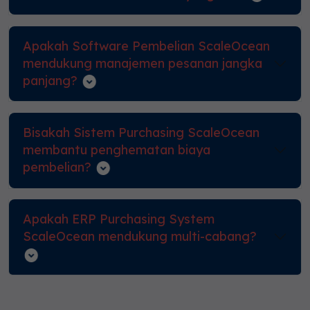
Apakah Software Pembelian ScaleOcean
mendukung manajemen pesanan jangka
panjang?
Bisakah Sistem Purchasing ScaleOcean
membantu penghematan biaya
pembelian?
Apakah ERP Purchasing System
ScaleOcean mendukung multi-cabang?