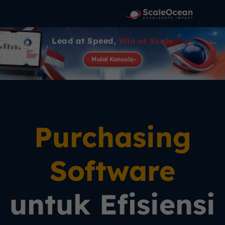
Lead at Speed,
Win at Scale
Mulai Konsul
Purchasing
Software
untuk Efisiensi