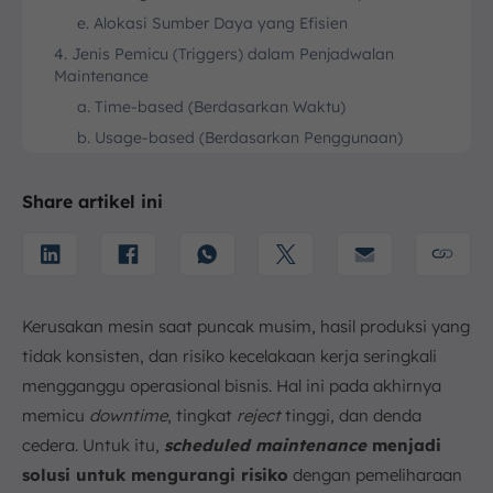
e. Alokasi Sumber Daya yang Efisien
4. Jenis Pemicu (Triggers) dalam Penjadwalan
Maintenance
a. Time-based (Berdasarkan Waktu)
b. Usage-based (Berdasarkan Penggunaan)
c. Condition-based (Berdasarkan Kondisi Real-
time)
Share artikel ini
d. One-off Work Orders (Perintah Kerja Sekali
Jalan)
5. Contoh Penerapan Scheduled Maintenance di
Lapangan
Kerusakan mesin saat puncak musim, hasil produksi yang
a. Inspeksi Sistem HVAC dan Penggantian Filter
tidak konsisten, dan risiko kecelakaan kerja seringkali
b. Kalibrasi Peralatan Manufaktur Secara Berkala
mengganggu operasional bisnis. Hal ini pada akhirnya
c. Planned Shutdowns untuk Pemeliharaan Besar
memicu
downtime
, tingkat
reject
tinggi, dan denda
6. Langkah Implementasi Program Scheduled
Maintenance yang Efektif
cedera. Untuk itu,
scheduled maintenance
menjadi
a. Inventarisasi Aset
solusi untuk mengurangi risiko
dengan pemeliharaan