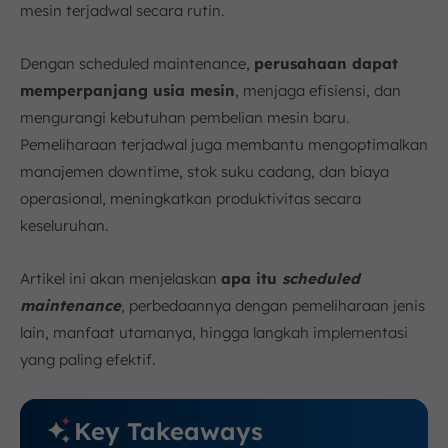
b. Menentukan Kebutuhan
mesin terjadwal secara rutin.
c. Prioritaskan Tugas
Dengan scheduled maintenance,
perusahaan dapat
d. Membuat Jadwal
memperpanjang usia mesin
, menjaga efisiensi, dan
e. Tinjau dan Optimalkan
mengurangi kebutuhan pembelian mesin baru.
7. Apa itu Schedule Maintenance Critical Path (SMCP)?
Pemeliharaan terjadwal juga membantu mengoptimalkan
8. Cara Menghitung Schedule Maintenance Critical
Path
manajemen downtime, stok suku cadang, dan biaya
a. Perhitungan Waktu Paling Awal (Forward Pass)
operasional, meningkatkan produktivitas secara
keseluruhan.
b. Perhitungan Waktu Paling Lambat (Backward
Pass)
c. Identifikasi Jalur Kritis (SMCP)
Artikel ini akan menjelaskan
apa itu
scheduled
9. Manfaat Melacak SMCP untuk Prioritas Perbaikan
maintenance
, perbedaannya dengan pemeliharaan jenis
10. Kesimpulan
lain, manfaat utamanya, hingga langkah implementasi
FAQ:
yang paling efektif.
Key Takeaways