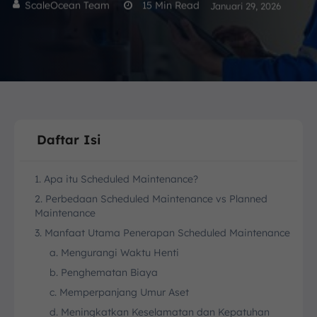
ScaleOcean Team
15
Min Read
Januari 29, 2026
Daftar Isi
1. Apa itu Scheduled Maintenance?
2. Perbedaan Scheduled Maintenance vs Planned
Maintenance
3. Manfaat Utama Penerapan Scheduled Maintenance
a. Mengurangi Waktu Henti
b. Penghematan Biaya
c. Memperpanjang Umur Aset
d. Meningkatkan Keselamatan dan Kepatuhan