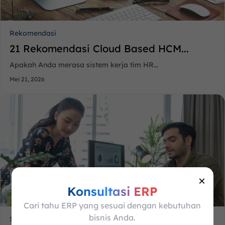
Rekomendasi
21 Rekomendasi Cloud Based HCM...
Apakah Anda merasa sistem kerja tim HR...
Mei 21, 2026
×
Konsultasi ERP
Cari tahu ERP yang sesuai dengan kebutuhan
bisnis Anda.
Solusi