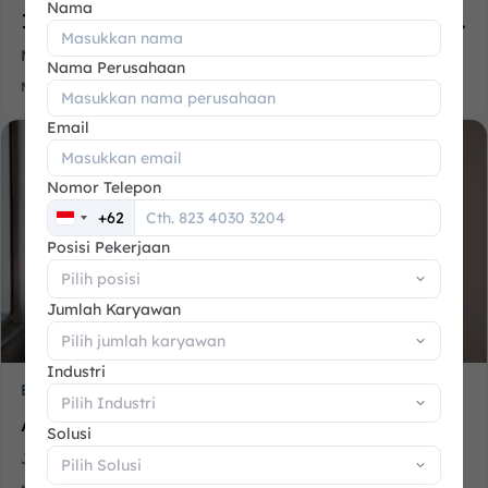
Nama
16 Rekomendasi Alternatif Zoho Terbaik...
Memilih software bisnis sering kali terasa seperti...
Nama Perusahaan
Mei 17, 2026
Email
Nomor Telepon
+62
Indonesia
+62
Posisi Pekerjaan
Jumlah Karyawan
Industri
ERP
Aplikasi General Affair (GA): Definisi...
Solusi
Jika perusahaan tidak memiliki aplikasi general affair...