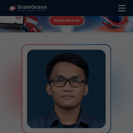
Lead at Speed,
Win at Scale
Mulai Konsul