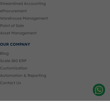
Streamlined Accounting
eProcurement
Warehouse Management
Point of Sale
Asset Management
OUR COMPANY
Blog
Scale 360 ERP
Customization
Automation & Reporting
Contact Us
Amelia
Hubung