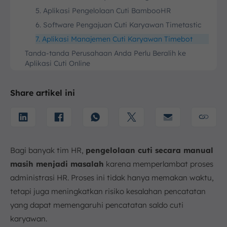
5. Aplikasi Pengelolaan Cuti BambooHR
6. Software Pengajuan Cuti Karyawan Timetastic
7. Aplikasi Manajemen Cuti Karyawan Timebot
Tanda-tanda Perusahaan Anda Perlu Beralih ke
Aplikasi Cuti Online
1. Proses Pengajuan dan Persetujuan Cuti yang
Lambat
Share artikel ini
2. Akurasi dan Transparansi Saldo Cuti
3. Kesulitan Melacak Data Cuti
4. Beban Administrasi dan Potensi Human Error
Manfaat Utama Aplikasi Pengajuan Cuti Karyawan
Bagi banyak tim HR,
pengelolaan cuti secara manual
Fitur Wajib Aplikasi Cuti Karyawan untuk Enterprise
masih menjadi masalah
karena memperlambat proses
Tips Memilih Aplikasi Cuti Karyawan yang Tepat
administrasi HR. Proses ini tidak hanya memakan waktu,
untuk Perusahaan Anda
tetapi juga meningkatkan risiko kesalahan pencatatan
1. Identifikasi Kebutuhan dan Alur Kerja
yang dapat memengaruhi pencatatan saldo cuti
Perusahaan
karyawan.
2. Evaluasi Fitur, Skalabilitas, dan Keamanan Data