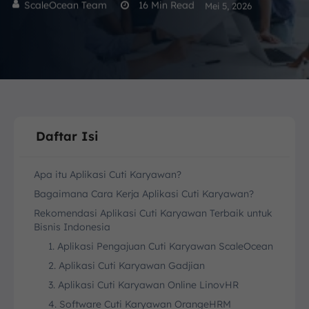
ScaleOcean Team
16
Min Read
Mei 5, 2026
Daftar Isi
Apa itu Aplikasi Cuti Karyawan?
Bagaimana Cara Kerja Aplikasi Cuti Karyawan?
Rekomendasi Aplikasi Cuti Karyawan Terbaik untuk
Bisnis Indonesia
1. Aplikasi Pengajuan Cuti Karyawan ScaleOcean
2. Aplikasi Cuti Karyawan Gadjian
3. Aplikasi Cuti Karyawan Online LinovHR
4. Software Cuti Karyawan OrangeHRM