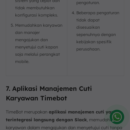
sistem yang cepat dan
pengaturan.
tidak membutuhkan
Beberapa pengaturan
konfigurasi kompleks.
tidak dapat
Memudahkan karyawan
disesuaikan
dan manajer
sepenuhnya dengan
mengajukan dan
kebijakan spesifik
menyetujui cuti kapan
perusahaan.
saja melalui perangkat
mobile.
7. Aplikasi Manajemen Cuti
Karyawan Timebot
TimeBot merupakan
aplikasi manajemen cuti yang
terintegrasi langsung dengan Slack
, memudahkan
Amelia
karyawan dalam mengajukan dan menyetujui cuti tanpa