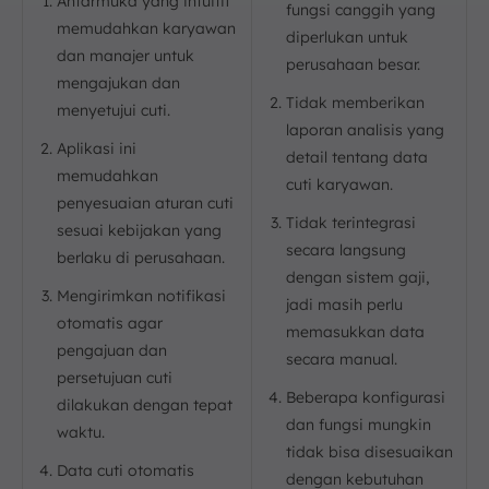
Antarmuka yang intuitif
fungsi canggih yang
memudahkan karyawan
diperlukan untuk
dan manajer untuk
perusahaan besar.
mengajukan dan
Tidak memberikan
menyetujui cuti.
laporan analisis yang
Aplikasi ini
detail tentang data
memudahkan
cuti karyawan.
penyesuaian aturan cuti
Tidak terintegrasi
sesuai kebijakan yang
secara langsung
berlaku di perusahaan.
dengan sistem gaji,
Mengirimkan notifikasi
jadi masih perlu
otomatis agar
memasukkan data
pengajuan dan
secara manual.
persetujuan cuti
Beberapa konfigurasi
dilakukan dengan tepat
dan fungsi mungkin
waktu.
tidak bisa disesuaikan
Data cuti otomatis
dengan kebutuhan