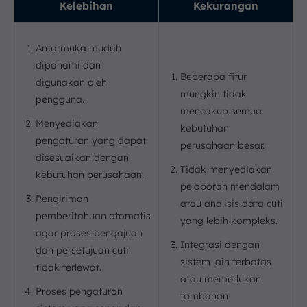
Kelebihan
Kekurangan
Antarmuka mudah
dipahami dan
Beberapa fitur
digunakan oleh
mungkin tidak
pengguna.
mencakup semua
Menyediakan
kebutuhan
pengaturan yang dapat
perusahaan besar.
disesuaikan dengan
Tidak menyediakan
kebutuhan perusahaan.
pelaporan mendalam
Pengiriman
atau analisis data cuti
pemberitahuan otomatis
yang lebih kompleks.
agar proses pengajuan
Integrasi dengan
dan persetujuan cuti
sistem lain terbatas
tidak terlewat.
atau memerlukan
Proses pengaturan
tambahan