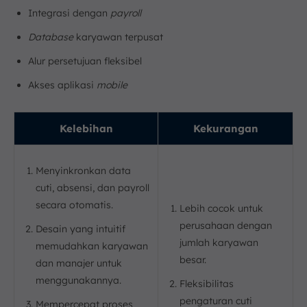
Integrasi dengan
payroll
Database
karyawan terpusat
Alur persetujuan fleksibel
Akses aplikasi
mobile
Kelebihan
Kekurangan
Menyinkronkan data
cuti, absensi, dan payroll
secara otomatis.
Lebih cocok untuk
perusahaan dengan
Desain yang intuitif
jumlah karyawan
memudahkan karyawan
besar.
dan manajer untuk
menggunakannya.
Fleksibilitas
pengaturan cuti
Mempercepat proses