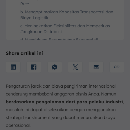
Rute
b. Mengoptimalkan Kapasitas Transportasi dan
Biaya Logistik
c. Meningkatkan Fleksibilitas dan Memperluas
Jangkauan Distribusi
d. Mendukung Pertumbuhan Ekonomi di
Pelabuhan Hub
Share artikel ini
Risiko dan Tantangan dalam Proses Transhipment
a. Potensi Keterlambatan (Delays) di Pelabuhan
Hub
b. Risiko Kerusakan atau Kehilangan Barang Saat
Proses Pemindahan
Pengaturan jarak dan biaya pengiriman internasional
c. Kompleksitas Dokumentasi dan Prosedur
cenderung membebani anggaran bisnis Anda. Namun,
Kepabeanan Tambahan
berdasarkan pengalaman dari para pelaku industri
,
Perbedaan Transhipment vs Transit
masalah ini dapat diselesaikan dengan menggunakan
a. Definisi dan Konsep Dasar
strategi transhipment yang dapat menurunkan biaya
b. Dampak pada Waktu dan Biaya
operasional.
c. Peran dalam Rantai Pasok