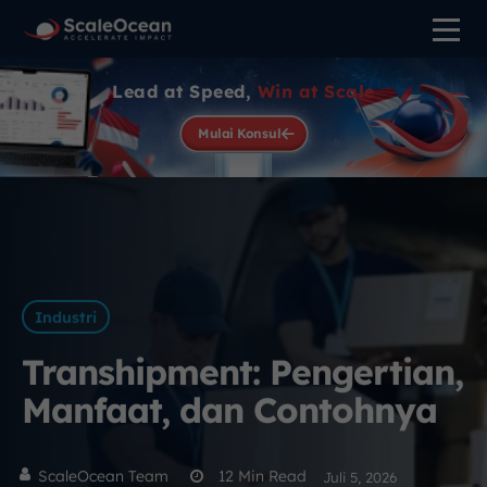
Lead at Speed,
Win at Scale
Mulai Konsul
Industri
Transhipment: Pengertian,
Manfaat, dan Contohnya
ScaleOcean Team
12
Min Read
Juli 5, 2026