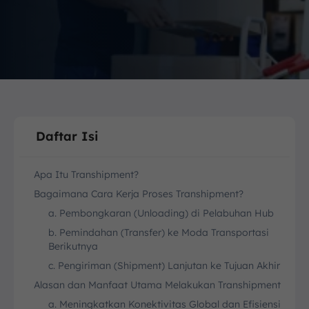
Daftar Isi
Apa Itu Transhipment?
Bagaimana Cara Kerja Proses Transhipment?
a. Pembongkaran (Unloading) di Pelabuhan Hub
b. Pemindahan (Transfer) ke Moda Transportasi
Berikutnya
c. Pengiriman (Shipment) Lanjutan ke Tujuan Akhir
Alasan dan Manfaat Utama Melakukan Transhipment
a. Meningkatkan Konektivitas Global dan Efisiensi