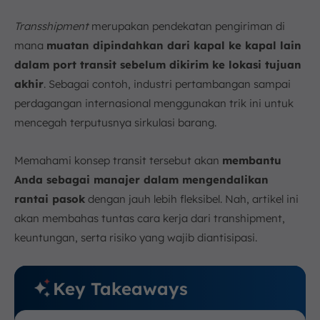
Contoh Penerapan Transhipment dalam Logistik
Transshipment
merupakan pendekatan pengiriman di
a. Pengiriman Laut atau Maritim
mana
muatan dipindahkan dari kapal ke kapal lain
b. Komoditas Curah seperti Batubara
dalam port transit sebelum dikirim ke lokasi tujuan
c. Perikanan
akhir
. Sebagai contoh, industri pertambangan sampai
d. Rantai Pasok Global
perdagangan internasional menggunakan trik ini untuk
Kesimpulan
mencegah terputusnya sirkulasi barang.
FAQ:
Memahami konsep transit tersebut akan
membantu
Anda sebagai manajer dalam mengendalikan
rantai pasok
dengan jauh lebih fleksibel. Nah, artikel ini
akan membahas tuntas cara kerja dari transhipment,
keuntungan, serta risiko yang wajib diantisipasi.
Key Takeaways