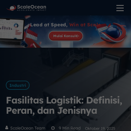
Lead at Speed,
Win at Scale
Mulai Konsul
Industri
Fasilitas Logistik: Definisi,
Peran, dan Jenisnya
ScaleOcean Team
9
Min Read
Oktober 19, 2025