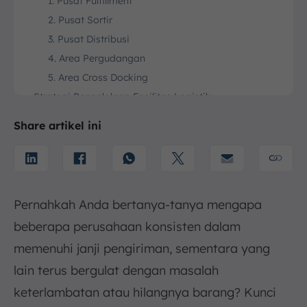
1. Pusat Fulfillment
2. Pusat Sortir
3. Pusat Distribusi
4. Area Pergudangan
5. Area Cross Docking
Strategi Pengelolaan Fasilitas Logistik
1. Perencanaan Strategis Fasilitas Logistik
Share artikel ini
2. Manajemen Persediaan dalam Fasilitas Logistik
3. Keamanan dan Keselamatan Fasilitas Logistik
4. Penggunaan Teknologi Informasi dalam
Pengelolaan Fasilitas Logistik
Pernahkah Anda bertanya-tanya mengapa
Kesimpulan
beberapa perusahaan konsisten dalam
FAQ:
memenuhi janji pengiriman, sementara yang
lain terus bergulat dengan masalah
keterlambatan atau hilangnya barang? Kunci