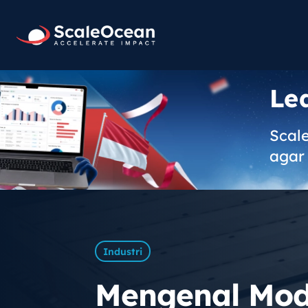
Le
Scal
agar 
Industri
Mengenal Mod