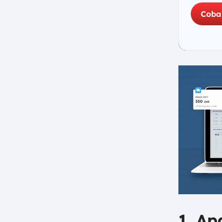
dalam Konteks Logistik Indonesia
Coba
a. Jaringan Distribusi
Perusahaan Kargo dan
Ekspedisi Nasional
b. Rute Maskapai Penerbangan
dan Kargo Udara di Indonesia
c. Konsep Tol Laut sebagai
Jaringan Hub and Spoke
Maritim Nasional
7. Kapan Model Hub and Spoke
Ideal untuk Rantai Pasok Anda?
8. Kesimpulan
FAQ:
1. Ap