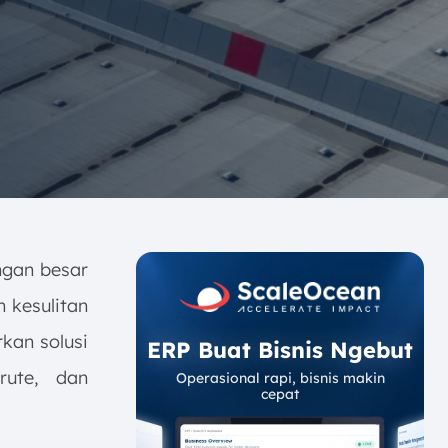
ngan besar
n kesulitan
an solusi
ERP Buat Bisnis Ngebut
rute, dan
Operasional rapi, bisnis makin
cepat