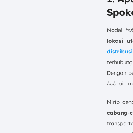
Spok
Model
hu
lokasi 
distribus
terhubun
Dengan pen
hub
lain me
Mirip de
cabang-c
transport