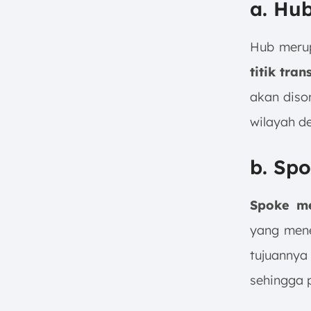
a. Hub
Hub mer
titik trans
akan disor
wilayah de
b. Spo
Spoke me
yang mene
tujuannya
sehingga p