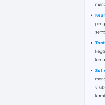
Tenaga Kerja dan Aset
menc
Transportasi
d. Fleksibilitas dalam
Keu
Mengakses Jaringan yang
peng
Lebih Luas
5. Kekurangan dan Tantangan
serta
dalam Implementasi Hub and
Spoke
Tan
a. Risiko Titik Kegagalan
kega
Tunggal (Single Point of
Failure) pada Fasilitas Hub
lama
b. Potensi Waktu Tempuh yang
Sof
Lebih Lama Dibandingkan Rute
Langsung
meng
c. Beban Kerja dan Kebutuhan
visi
Kapasitas yang Sangat Tinggi
di Fasilitas Hub
kami
6. Penerapan Hub and Spoke