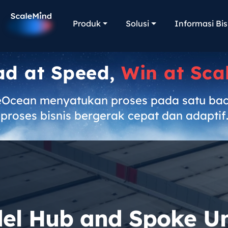
Produk
Solusi
Informasi Bis
ad at Speed,
Win at Sca
eOcean menyatukan proses pada satu ba
proses bisnis bergerak cepat dan adaptif
el Hub and Spoke U