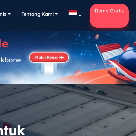
Demo Gratis
nis
Tentang Kami
le
Mulai Konsul
ckbone
.
ntuk