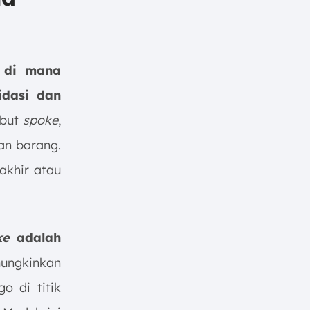
t di mana
idasi dan
ebut
spoke
,
an barang.
 akhir atau
ke
adalah
ungkinkan
o di titik