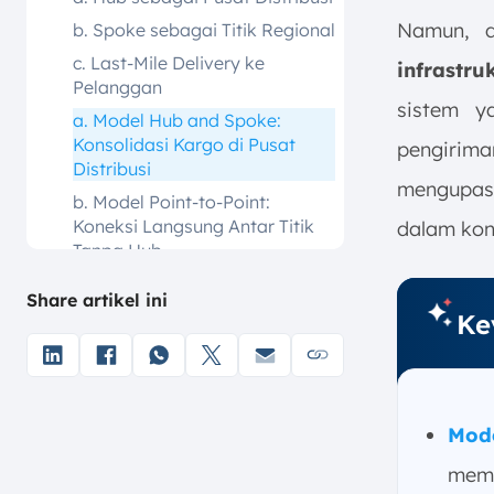
Namun, d
b. Spoke sebagai Titik Regional
c. Last-Mile Delivery ke
infrastru
Pelanggan
sistem y
a. Model Hub and Spoke:
Konsolidasi Kargo di Pusat
pengirim
Distribusi
mengupas 
b. Model Point-to-Point:
Koneksi Langsung Antar Titik
dalam kon
Tanpa Hub
4. Keuntungan dan Manfaat
Share artikel ini
Utama Model Hub and Spoke
Ke
a. Peningkatan Efisiensi Biaya
dan Skala Ekonomi
b. Rute yang Lebih Sederhana
dan Kontrol Operasional
Mod
Terpusat
memu
c. Peningkatan Produktivitas