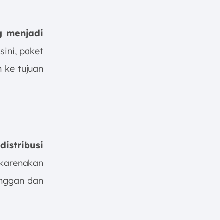
g menjadi
sini, paket
m ke tujuan
istribusi
ikarenakan
anggan dan