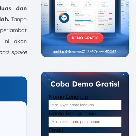
luas dan
dah.
Tanpa
perlambat
DEMO GRATIS
 ini akan
and spoke
Coba Demo Gratis!
Nama Lengkap
Nama Perusahaan
Email