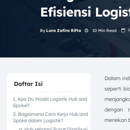
Efisiensi Logis
10
Min Read
By
Lara Zafira Rifta
Dalam ind
Daftar Isi
seperti bi
menjangka
1. Apa Itu Model Logistik Hub and
Spoke?
dengan m
2. Bagaimana Cara Kerja Hub and
menekan b
Spoke dalam Logistik?
a. Hub sebagai Pusat Distribusi