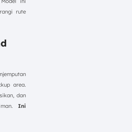
 Model ini
angi rute
nd
enjemputan
ckup area.
sikan, dan
riman.
Ini