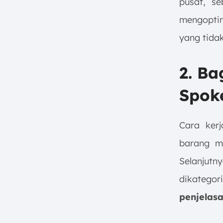
pusat, se
mengopti
yang tidak
2. B
Spok
Cara kerj
barang m
Selanjutn
dikatego
penjelas