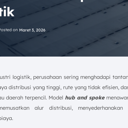
tik
Posted on
Maret 3, 2026
ustri logistik, perusahaan sering menghadapi tanta
aya distribusi yang tinggi, rute yang tidak efisien, da
u daerah terpencil. Model
hub and spoke
menawark
emusatkan alur distribusi, menyederhanakan 
iaya.