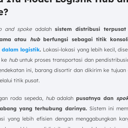
e?
b and spoke
adalah
sistem distribusi terpusa
utama atau
hub
berfungsi sebagai titik konsol
i dalam logistik
.
Lokasi-lokasi yang lebih kecil, dis
g ke
hub
untuk proses transportasi dan pendistribusi
dekatan ini, barang disortir dan dikirim ke tujuan
lalui titik pusat.
ngan roda sepeda,
hub
adalah
pusatnya dan
spo
abang yang terhubung darinya.
Sistem ini mem
asi yang lebih efisien dengan menggabungkan karg