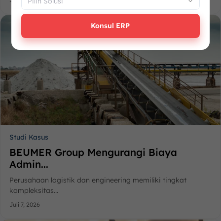
Konsul ERP
Studi Kasus
BEUMER Group Mengurangi Biaya
Admin...
Perusahaan logistik dan engineering memiliki tingkat
kompleksitas...
Juli 7, 2026