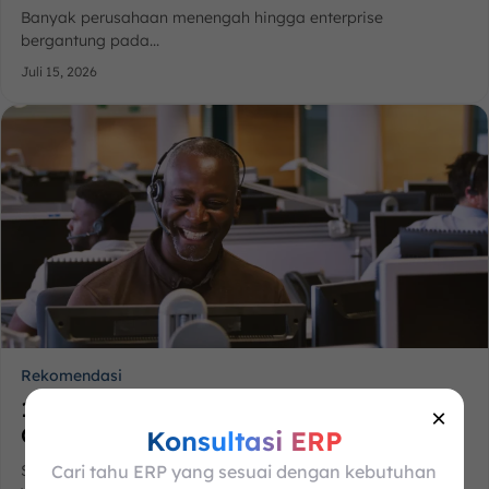
Banyak perusahaan menengah hingga enterprise
bergantung pada...
Juli 15, 2026
Rekomendasi
10 Rekomendasi Software Contact
×
Center...
Konsultasi ERP
Cari tahu ERP yang sesuai dengan kebutuhan
Saat bisnis melayani pelanggan melalui telepon,