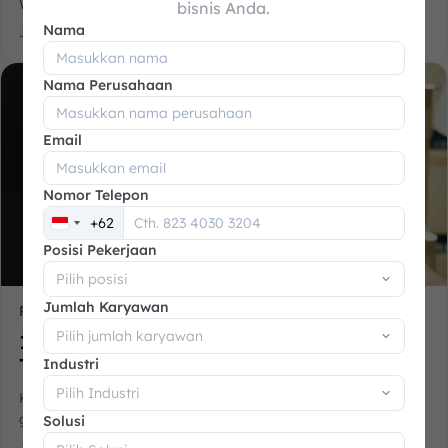
WhatsApp,...
bisnis Anda.
Nama
Juli 14, 2026
Nama Perusahaan
Email
Nomor Telepon
+62
Indonesia
+62
Posisi Pekerjaan
Jumlah Karyawan
Rekomendasi
10 Rekomendasi Barcode Asset
Tracking...
Industri
Kurangnya visibilitas inventaris sering membuat tim
gudang...
Solusi
Juli 9, 2026