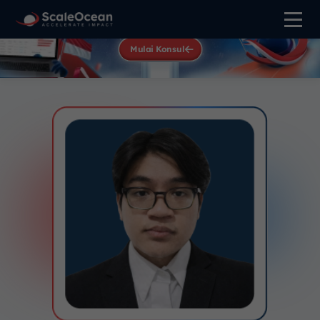
Lead at Speed,
Win at Scale
Mulai Konsul