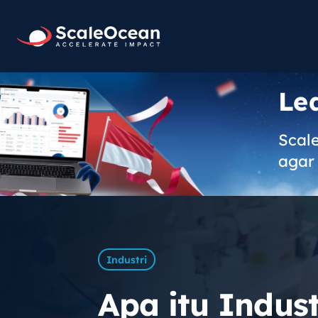
Le
Scal
agar 
Industri
Apa itu Indust