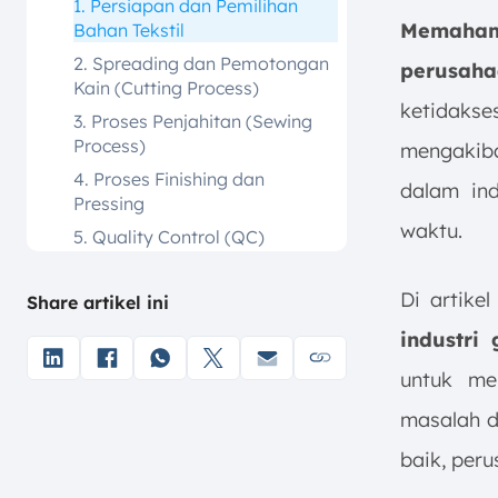
1. Persiapan dan Pemilihan
Memaham
Bahan Tekstil
2. Spreading dan Pemotongan
perusaha
Kain (Cutting Process)
ketidakse
3. Proses Penjahitan (Sewing
Process)
mengakiba
4. Proses Finishing dan
dalam in
Pressing
waktu.
5. Quality Control (QC)
6. Pengemasan dan
Penyimpanan
Di artike
Share artikel ini
Apa Bedanya Garmen, Tekstil,
industri 
dan Konveksi?
untuk men
1. Bisnis Tekstil
masalah d
2. Bisnis Garmen
3. Bisnis Konveksi
baik, per
Apa Saja Ciri-ciri Industri