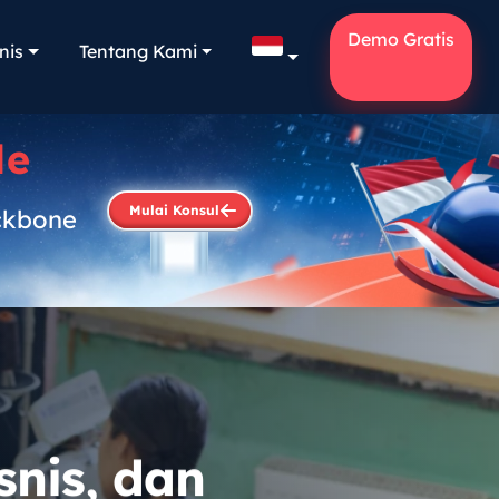
Demo Gratis
nis
Tentang Kami
le
Mulai Konsul
ckbone
.
snis, dan