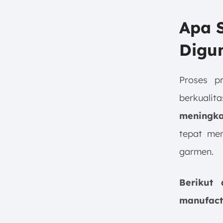
Apa 
Digu
Proses p
berkualit
meningk
tepat mem
garmen.
Berikut
manufact