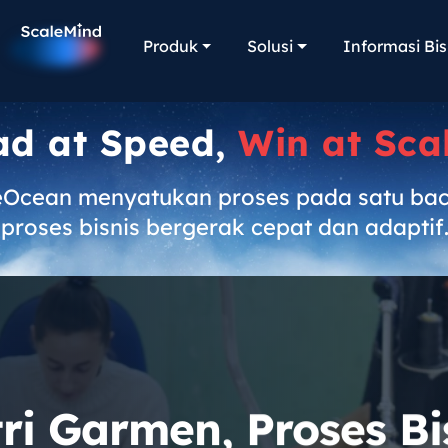
Produk
Solusi
Informasi Bis
ad at Speed,
Win at Sca
eOcean menyatukan proses pada satu ba
proses bisnis bergerak cepat dan adaptif
ri Garmen, Proses Bi