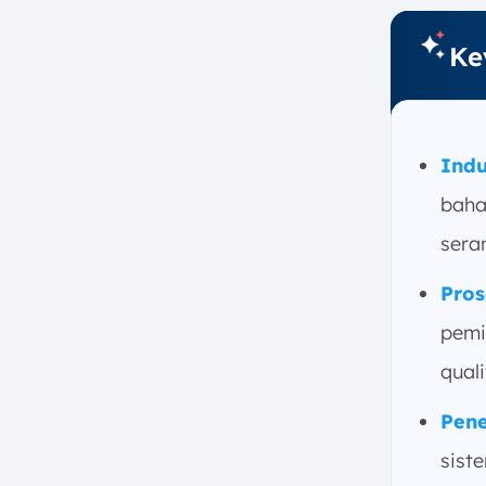
Garmen?
1. Kontribusi terhadap PDB dan
Ke
Devisa Negara
2. Padat Karya
3. Skala Produksi Besar
Indu
4. Integrasi dengan Industri
Tekstil
baha
Ruang Lingkup Industri Garmen
sera
Istilah-istilah Umum yang
Digunakan di Industri Garmen
Pros
1. Apparel
pemi
2. Cutting
qual
3. Pattern
4. Trimming
Pene
5. Grading
sist
6. Bill of Materials