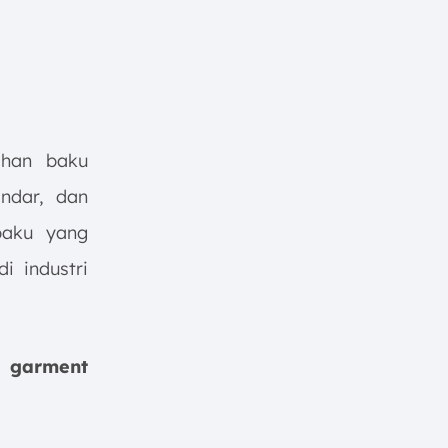
ahan baku
andar, dan
baku yang
i industri
 garment