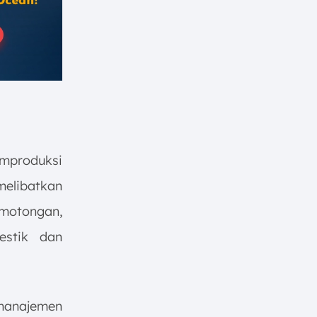
produksi
elibatkan
motongan,
estik dan
manajemen