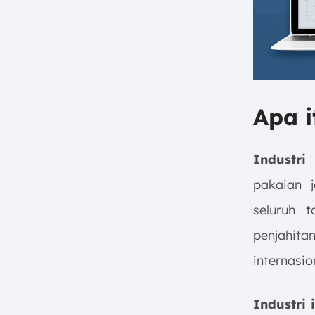
Bagaimana Hubungan Industri
Garmen dengan Industri Lain?
Apa Saja Isu Penting dalam
Industri Garmen?
Kelola Operasional Pabrik
Garmen dengan Software Pabrik
Garmen ScaleOcean
Apa i
Kesimpulan
FAQ:
Industr
pakaian 
seluruh 
penjahit
internasio
Industri 