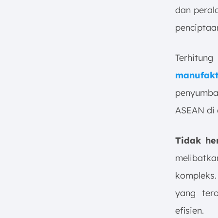
dan peral
penciptaa
Terhitu
manufakt
penyumban
ASEAN di 
Tidak he
melibatka
kompleks. 
yang tero
efisien.