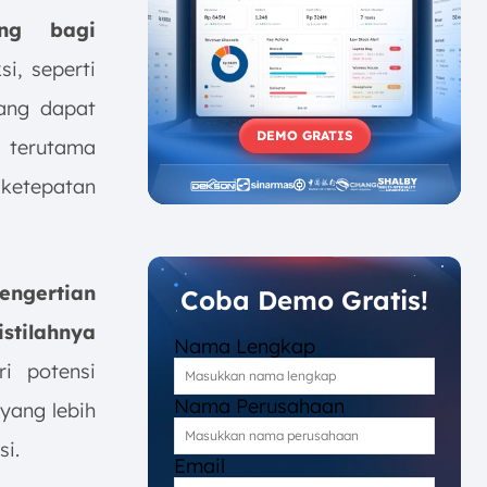
ing bagi
i, seperti
yang dapat
DEMO GRATIS
, terutama
ketepatan
ngertian
Coba Demo Gratis!
istilahnya
Nama Lengkap
ri potensi
Nama Perusahaan
yang lebih
si.
Email