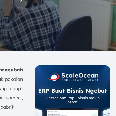
mengubah
uk pakaian
akup tahap-
ERP Buat Bisnis Ngebut
an sampel,
Operasional rapi, bisnis makin
cepat
pabrik.