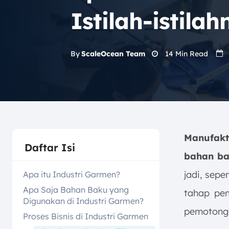
Istilah-istilah
14
Min Read
By
ScaleOcean Team
Manufak
Daftar Isi
bahan b
jadi, sepe
Apa itu Industri Garmen?
Apa Saja Bahan Baku yang
tahap pen
Digunakan di Industri Garmen?
pemotongan
Proses Bisnis di Industri Garmen