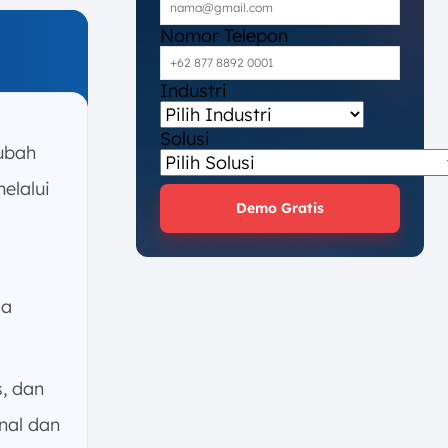
Nomor Telepon
Industri
Solusi
ubah
elalui
Demo Gratis
ga
, dan
nal dan