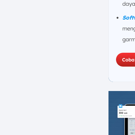
daya
7. Minimum Order Quantity
8. Ready to Wear
Soft
Mesin yang Umum Digunakan
meng
Pabrik Garmen
garm
Faktor Keberhasilan Industri
Garmen
1. Penerapan Software Pabrik
Coba
Garmen
2. Manajemen Rantai Pasokan
yang Efisien
3. Kontrol Kualitas yang Ketat
4. Pengelolaan Sumber Daya
Manusia yang Baik
5. Efisiensi Biaya Produksi
6. Pengelolaan Risiko yang
Proaktif