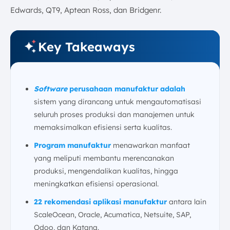
5. Memungkinkan Pengambilan Keputusan yang
Edwards, QT9, Aptean Ross, dan Bridgenr.
Lebih Baik
Modul dan Fitur Wajib dalam Software Manufaktur
Key Takeaways
Terbaik
1. Modul Manajemen Inventory
2. Modul Manajemen Produksi
3. Modul Manajemen Rantai Pasokan
Software
perusahaan manufaktur adalah
4. Modul Quality Control
sistem yang dirancang untuk mengautomatisasi
seluruh proses produksi dan manajemen untuk
5. Modul Pelaporan dan Analisis
memaksimalkan efisiensi serta kualitas.
Bagaimana Cara Memilih Software ERP Manufaktur
yang Tepat?
Program manufaktur
menawarkan manfaat
1. Evaluasi Kebutuhan Spesifik Bisnis Anda
yang meliputi membantu merencanakan
2. Pertimbangkan Jenis Implementasi
produksi, mengendalikan kualitas, hingga
3. Integrasi dengan Sistem yang Ada
meningkatkan efisiensi operasional.
4. Kemudahan Penggunaan (UX/UI)
22 rekomendasi aplikasi manufaktur
antara lain
5. Kualitas Dukungan Pelanggan Vendor
ScaleOcean, Oracle, Acumatica, Netsuite, SAP,
6. Faktor Keamanan Data
Odoo, dan Katana.