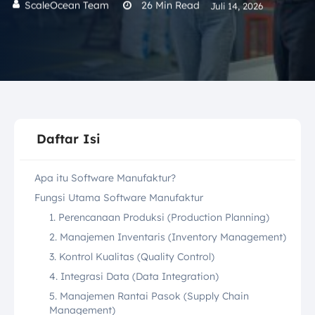
ScaleOcean Team
26
Min Read
Juli 14, 2026
Daftar Isi
Apa itu Software Manufaktur?
Fungsi Utama Software Manufaktur
1. Perencanaan Produksi (Production Planning)
2. Manajemen Inventaris (Inventory Management)
3. Kontrol Kualitas (Quality Control)
4. Integrasi Data (Data Integration)
5. Manajemen Rantai Pasok (Supply Chain
Management)