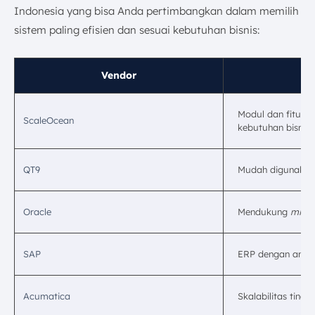
Indonesia yang bisa Anda pertimbangkan dalam memilih
sistem paling efisien dan sesuai kebutuhan bisnis:
Vendor
Modul dan fitur l
ScaleOcean
kebutuhan bisnis.
QT9
Mudah digunakan,
Oracle
Mendukung
mixe
SAP
ERP dengan anali
Acumatica
Skalabilitas tingg