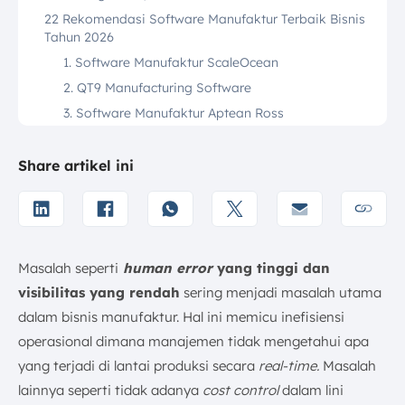
22 Rekomendasi Software Manufaktur Terbaik Bisnis
Tahun 2026
1. Software Manufaktur ScaleOcean
2. QT9 Manufacturing Software
3. Software Manufaktur Aptean Ross
4. Katana ERP Manufacturing Software
5. Aplikasi Manufaktur Bridgenr
Share artikel ini
6. Computerized Maintenance Management
System (CMMS) Oracle
7. Software Manufaktur SAP ECC (Enterprise
Central Component)
Masalah seperti
human error
yang tinggi dan
8. Program Manufaktur Primavera
visibilitas yang rendah
sering menjadi masalah utama
9. Aplikasi Manufaktur Acumatica ERP
dalam bisnis manufaktur. Hal ini memicu inefisiensi
10. Software ERP Manufaktur Microsoft Dynamics
operasional dimana manajemen tidak mengetahui apa
AX
yang terjadi di lantai produksi secara
real-time.
Masalah
11. Perangkat Lunak Manufaktur Infor LN
lainnya seperti tidak adanya
cost control
dalam lini
12. Software Program Manufaktur OQTON