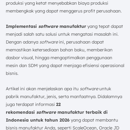
produksi yang ketat menyebabkan biaya produksi
13. Monitor ERP Manufacture System
membengkak yang dapat menggerus profit perusahaan.
14. DELMIAWorks Manufacturing ERP
15. Software Manufaktur Plex
Implementasi
software
manufaktur
yang tepat dapat
16. Software Manufaktur Fishbowl
menjadi salah satu solusi untuk mengatasi masalah ini.
17. Epicor Manufacturing Software
Dengan adanya
software
ini, perusahaan dapat
18. Software Manufaktur Eprag
memastikan ketersediaan bahan baku, memberikan
19. Program Manufaktur ECI
dasbor visual, hingga mengoptimalkan penggunaan
20. Software Pabrik Manufaktur Striven
mesin dan SDM yang dapat menjaga efisiensi operasional
21. Software ERP Manufaktur Safety Culture
bisnis.
22. Cetec Manufacturing Cloud ERP
Apa Saja Jenis-jenis Software Manufaktur?
Artikel ini akan menjelaskan apa itu
software
untuk
Apa Manfaat Implementasi Software Manufaktur?
pabrik manufaktur, jenis, serta manfaatnya. Didalamnya
1. Meningkatkan Efisiensi
juga terdapat informasi
22
2. Meningkatkan Kualitas Produk
rekomendasi
software
manufaktur terbaik di
3. Mengurangi Biaya Operasional
Indonesia untuk tahun 2026
yang dapat membantu
4. Meningkatkan Akurasi
bisnis manufaktur Anda, seperti ScaleOcean, Oracle JD