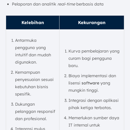
Pelaporan dan analitik
real-time
berbasis data
Kelebihan
Kekurangan
Antarmuka
pengguna yang
Kurva pembelajaran yang
intuitif dan mudah
curam bagi pengguna
digunakan.
baru.
Kemampuan
Biaya implementasi dan
penyesuaian sesuai
lisensi
software
yang
kebutuhan bisnis
mungkin tinggi.
spesifik.
Integrasi dengan aplikasi
Dukungan
pihak ketiga terbatas.
pelanggan responsif
Memerlukan sumber daya
dan profesional.
IT internal untuk
Integrasi mulus