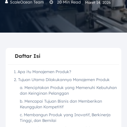
ScaleOcean Team
20
Min Read
Maret 14, 2026
Daftar Isi
1. Apa itu Manajemen Produk?
2. Tujuan Utama Dilakukannya Manajemen Produk
a. Menciptakan Produk yang Memenuhi Kebutuhan
dan Keinginan Pelanggan
b. Mencapai Tujuan Bisnis dan Memberikan
Keunggulan Kompetitif
c. Membangun Produk yang Inovatif, Berkinerja
Tinggi, dan Bernilai