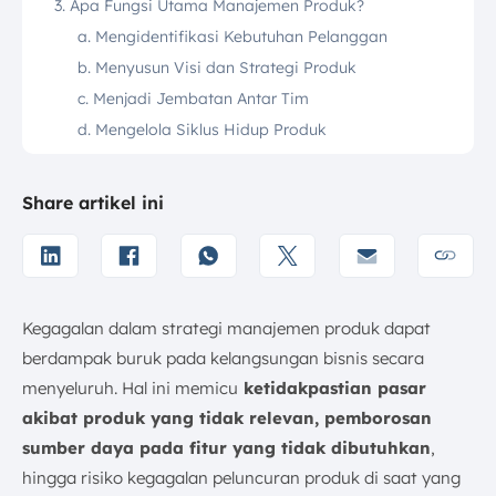
3. Apa Fungsi Utama Manajemen Produk?
a. Mengidentifikasi Kebutuhan Pelanggan
b. Menyusun Visi dan Strategi Produk
c. Menjadi Jembatan Antar Tim
d. Mengelola Siklus Hidup Produk
e. Advokasi Pelanggan
4. Dimensi Kunci (5D Vision) Manajemen Produk
Share artikel ini
a. Discover (Penemuan)
b. Define (Definisi)
c. Design (Desain)
d. Develop (Pengembangan)
Kegagalan dalam strategi manajemen produk dapat
e. Deliver (Peluncuran)
berdampak buruk pada kelangsungan bisnis secara
5. Tahapan Proses Manajemen Produk
menyeluruh. Hal ini memicu
ketidakpastian pasar
a. Pembentukan Ide (Ideation)
akibat produk yang tidak relevan, pemborosan
b. Penyaringan Ide (Idea Screening)
sumber daya pada fitur yang tidak dibutuhkan
,
c. Pengembangan & Pengujian Konsep (Concept
hingga risiko kegagalan peluncuran produk di saat yang
Development and Testing)