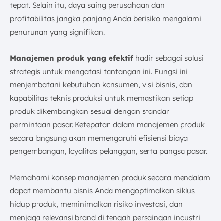
tepat. Selain itu, daya saing perusahaan dan
d. Pengembangan Strategi Pemasaran (Marketing
profitabilitas jangka panjang Anda berisiko mengalami
Strategy Development)
penurunan yang signifikan.
e. Analisis Bisnis (Business Analysis)
f. Pengembangan Produk (Product Development)
Manajemen produk yang efektif
hadir sebagai solusi
g. Uji Pemasaran (Market Testing)
strategis untuk mengatasi tantangan ini. Fungsi ini
h. Komersialisasi (Commercialization)
menjembatani kebutuhan konsumen, visi bisnis, dan
i. Evaluasi dan Perbaikan Berkelanjutan
kapabilitas teknis produksi untuk memastikan setiap
6. Apa Peran Penting Manajer Produk dalam
produk dikembangkan sesuai dengan standar
Manajemen Produk?
permintaan pasar. Ketepatan dalam manajemen produk
a. Pemilik Visi dan Strategi Produk
secara langsung akan memengaruhi efisiensi biaya
b. Jembatan Komunikasi Lintas Fungsi (The Hub)
pengembangan, loyalitas pelanggan, serta pangsa pasar.
c. Pengambil Keputusan dan Penentu Prioritas
d. Advokat Pengguna dan Penjamin Kualitas
Memahami konsep manajemen produk secara mendalam
7. Mengapa Penting untuk Melakukan Manajemen
dapat membantu bisnis Anda mengoptimalkan siklus
Produk yang Baik?
hidup produk, meminimalkan risiko investasi, dan
8. Metode Implementasi Manajemen Produk
menjaga relevansi brand di tengah persaingan industri