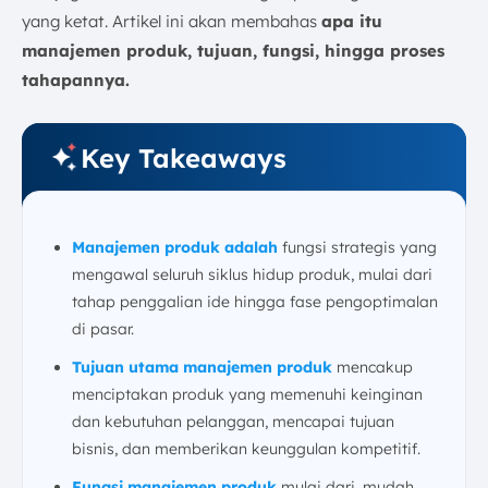
a. Identifikasi Peluang
yang ketat. Artikel ini akan membahas
apa itu
b. Kelayakan & Perencanaan
manajemen produk, tujuan, fungsi, hingga proses
c. Pengembangan Produk
tahapannya.
d. Pengenalan Produk (Go-to-Market)
e. Manajemen Berkelanjutan
Key Takeaways
9. Optimalkan Proses Manajemen Produk dengan
Software Manufaktur ScaleOcean
10. Kesimpulan
FAQ:
Manajemen produk adalah
fungsi strategis yang
mengawal seluruh siklus hidup produk, mulai dari
tahap penggalian ide hingga fase pengoptimalan
di pasar.
Tujuan utama manajemen produk
mencakup
menciptakan produk yang memenuhi keinginan
dan kebutuhan pelanggan, mencapai tujuan
bisnis, dan memberikan keunggulan kompetitif.
Fungsi manajemen produk
mulai dari, mudah