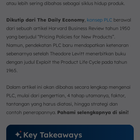
atau lebih sering dibahas sebagai siklus hidup produk.
8. Kesulitan dalam Menjaga Keuntungan
Strategi yang Tepat untuk Setiap Tahap Siklus
Dikutip dari The Daily Economy
,
konsep PLC
berawal
Produk
dari sebuah artikel Harvard Business Review tahun 1950
1. Strategi Pengenalan (Introduction)
yang berjudul “Pricing Policies for New Products”.
2. Strategi Pertumbuhan (Growth)
Namun, pendekatan PLC baru mendapatkan ketenaran
3. Strategi Kematangan (Maturity)
sebenarnya setelah Theodore Levitt menerbitkan buku
4. Strategi Penurunan (Decline)
dengan judul Exploit the Product Life Cycle pada tahun
5. Strategi Diversifikasi Produk
1965.
Contoh Penerapan Product Life Cycle di Berbagai
Sektor Industri
Dalam artikel ini akan dibahas secara lengkap mengenai
1. Industri Otomotif
PLC, mulai dari pengertian, 4 tahap utamanya, faktor,
2. Industri Manufaktur
tantangan yang harus diatasi, hingga strategi dan
Studi Kasus Product Life Cycle
contoh penerapannya.
Pahami selengkapnya di sini!
ScaleOcean Sales Management System untuk Proses
PLC yang Optimal
Kesimpulan
Key Takeaways
FAQ: