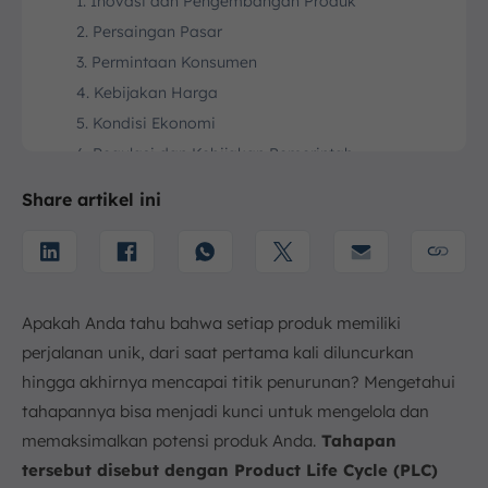
1. Inovasi dan Pengembangan Produk
2. Persaingan Pasar
3. Permintaan Konsumen
4. Kebijakan Harga
5. Kondisi Ekonomi
6. Regulasi dan Kebijakan Pemerintah
7. Distribusi dan Aksesibilitas
Share artikel ini
8. Pemasaran dan Promosi
Tantangan dalam Product Life Cycle
1. Menjaga Relevansi Produk di Pasar
2. Mengelola Persaingan yang Ketat
Apakah Anda tahu bahwa setiap produk memiliki
3. Biaya Pemasaran dan Pengembangan Produk
perjalanan unik, dari saat pertama kali diluncurkan
4. Pengelolaan Sumber Daya yang Efisien
hingga akhirnya mencapai titik penurunan? Mengetahui
5. Menentukan Waktu yang Tepat untuk
tahapannya bisa menjadi kunci untuk mengelola dan
Menghentikan Produk
memaksimalkan potensi produk Anda.
Tahapan
6. Kendala pada Inovasi dan Adaptasi
tersebut disebut dengan Product Life Cycle (PLC)
7. Fluktuasi Ekonomi dan Pasar