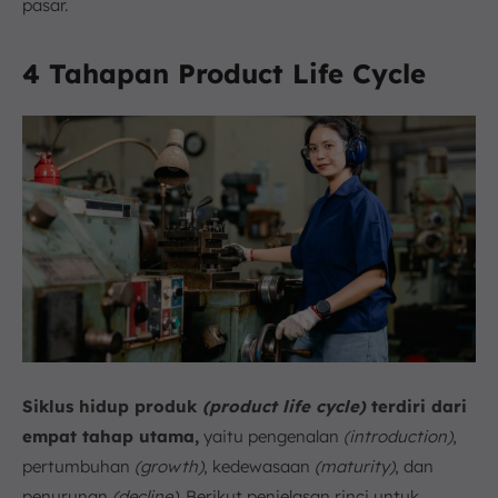
pasar.
4 Tahapan Product Life Cycle
Siklus hidup produk
(product life cycle)
terdiri dari
empat tahap utama,
yaitu pengenalan
(introduction)
,
pertumbuhan
(growth)
, kedewasaan
(maturity)
, dan
penurunan
(decline)
. Berikut penjelasan rinci untuk