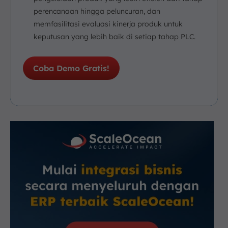
perencanaan hingga peluncuran, dan
memfasilitasi evaluasi kinerja produk untuk
keputusan yang lebih baik di setiap tahap PLC.
Coba Demo Gratis!