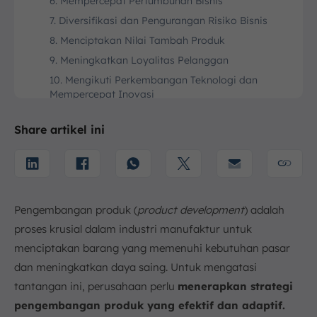
6. Mempercepat Pertumbuhan Bisnis
7. Diversifikasi dan Pengurangan Risiko Bisnis
8. Menciptakan Nilai Tambah Produk
9. Meningkatkan Loyalitas Pelanggan
10. Mengikuti Perkembangan Teknologi dan
Mempercepat Inovasi
Contoh Product Development yang Dilakukan oleh
Brand Ternama
Share artikel ini
1. Indomie Goreng Rendang dan Aceh
2. Teh Botol Sosro
3. Google Maps
4. Gojek
Pengembangan produk (
product development
) adalah
5. Netflix
proses krusial dalam industri manufaktur untuk
6. Apple iPhone
menciptakan barang yang memenuhi kebutuhan pasar
dan meningkatkan daya saing. Untuk mengatasi
7. Coca-Cola
tantangan ini, perusahaan perlu
menerapkan strategi
8. Nike
pengembangan produk yang efektif dan adaptif.
9. Samsung