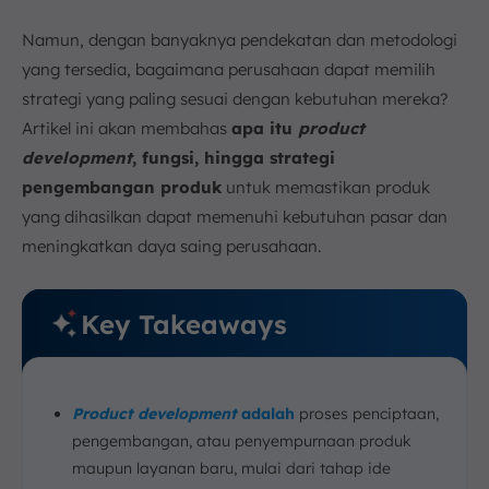
10. Tesla
Namun, dengan banyaknya pendekatan dan metodologi
Kapan Product Development Harus Dilakukan?
yang tersedia, bagaimana perusahaan dapat memilih
1. Permintaan Pasar Berubah
strategi yang paling sesuai dengan kebutuhan mereka?
2. Kompetisi Mulai Meningkat
Artikel ini akan membahas
apa itu
product
3. Produk Lama Kehilangan Relevansi
development
, fungsi, hingga strategi
4. Adanya Kemajuan Teknologi
pengembangan produk
untuk memastikan produk
5. Target Pasar Baru yang Belum Tersentuh
yang dihasilkan dapat memenuhi kebutuhan pasar dan
6. Feedback Konsumen
meningkatkan daya saing perusahaan.
Tim Utama dalam Proses Pengembangan Produk
Aspek Penting yang Terlibat dalam Product
Development
Key Takeaways
1. Desain Produk
2. Pengadaan Bahan Baku
3. Perencanaan Kapasitas Produksi
Product development
adalah
proses penciptaan,
4. Manajemen Kualitas
pengembangan, atau penyempurnaan produk
5. Maintenance dan Perbaikan
maupun layanan baru, mulai dari tahap ide