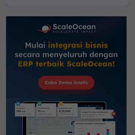
6. Risiko Kegagalan Produk
7. Koordinasi Tim yang Kurang Efektif
8. Ketergantungan pada Inovasi Teknologi
9. Pengelolaan Waktu Pengembangan
Optimalkan Product Development dengan Software
Manufaktur ScaleOcean
Kesimpulan
FAQ: