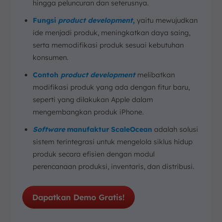
6. Manajemen Persediaan dan Logistik
hingga peluncuran dan seterusnya.
Tahapan Product Development Life Cycle
Fungsi
product development
,
yaitu mewujudkan
1. Ideation dan Identifikasi Kebutuhan Pasar
ide menjadi produk, meningkatkan daya saing,
2. Riset Pasar dan Penyaringan Ide
serta memodifikasi produk sesuai kebutuhan
konsumen.
3. Perencanaan dan Analisis Bisnis
4. Desain Produk
Contoh
product development
melibatkan
5. Pengembangan Prototipe
modifikasi produk yang ada dengan fitur baru,
seperti yang dilakukan Apple dalam
6. Pengujian Produk
mengembangkan produk iPhone.
7. Finalisasi dan Pengembangan Produksi
8. Produksi Massal
Software
manufaktur ScaleOcean
adalah solusi
9. Pemasaran dan Penjualan
sistem terintegrasi untuk mengelola siklus hidup
produk secara efisien dengan modul
Tantangan dalam Product Development
perencanaan produksi, inventaris, dan distribusi.
1. Kurangnya Pemahaman Pasar
2. Keterbatasan Anggaran dan Sumber Daya
Dapatkan Demo Gratis!
4. Persaingan Pasar yang Ketat
5. Perubahan Regulasi dan Kebijakan