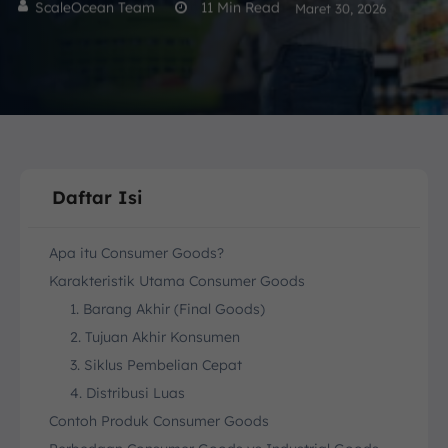
ScaleOcean Team
11
Min Read
Maret 30, 2026
Daftar Isi
Apa itu Consumer Goods?
Karakteristik Utama Consumer Goods
1. Barang Akhir (Final Goods)
2. Tujuan Akhir Konsumen
3. Siklus Pembelian Cepat
4. Distribusi Luas
Contoh Produk Consumer Goods