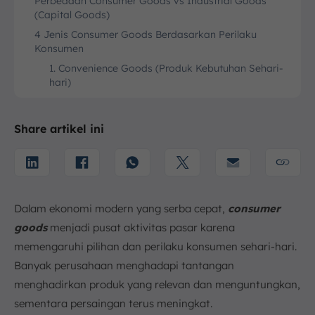
Perbedaan Consumer Goods vs Industrial Goods
(Capital Goods)
4 Jenis Consumer Goods Berdasarkan Perilaku
Konsumen
1. Convenience Goods (Produk Kebutuhan Sehari-
hari)
2. Shopping Goods (Produk Perbandingan)
3. Specialty Goods (Produk Khusus/Mewah)
Share artikel ini
4. Unsought Goods (Produk yang Tidak Dicari)
1. Persaingan Pasar yang Sangat Ketat
2. Manajemen Rantai Pasok (Supply Chain) yang
Kompleks
Dalam ekonomi modern yang serba cepat,
consumer
3. Perubahan Tren dan Preferensi Konsumen yang
goods
menjadi pusat aktivitas pasar karena
Cepat
memengaruhi pilihan dan perilaku konsumen sehari-hari.
Optimalkan Produksi Consumer Goods dengan
Software Sales ScaleOcean
Banyak perusahaan menghadapi tantangan
Kesimpulan
menghadirkan produk yang relevan dan menguntungkan,
FAQ:
sementara persaingan terus meningkat.