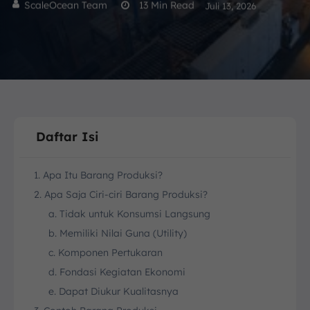
ScaleOcean Team
13
Min Read
Juli 13, 2026
Daftar Isi
1. Apa Itu Barang Produksi?
2. Apa Saja Ciri-ciri Barang Produksi?
a. Tidak untuk Konsumsi Langsung
b. Memiliki Nilai Guna (Utility)
c. Komponen Pertukaran
d. Fondasi Kegiatan Ekonomi
e. Dapat Diukur Kualitasnya