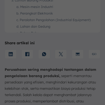
3. Contoh Barang Produksi
a. Mesin-mesin Industri
b. Perangkat Elektronik
c. Peralatan Pengolahan (Industrial Equipment)
d. Lahan dan Gedung
e. Bahan Baku
f. Barang Setengah Jadi
Share artikel ini
4. Apa Manfaat dari Barang Produksi?
a. Meningkatkan Efisiensi Produksi
b. Menjamin Kualitas Produk
c. Menurunkan Biaya Operasional
Perusahaan sering menghadapi tantangan dalam
d. Menjamin Keamanan Kerja
pengelolaan barang produksi,
seperti memantau
e. Memperpanjang Umur Peralatan
persediaan yang efisien, menghindari kekurangan atau
5. Contoh Barang Hasil Produksi
kelebihan stok, serta memastikan biaya produksi tetap
a. Elektronik Konsumen
terkendali. Salah kelola dapat menghambat jalannya
b. Produk Otomotif
proses produksi, memperlambat distribusi, atau