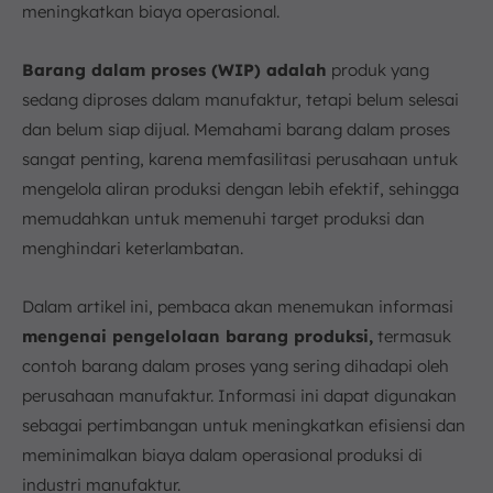
c. Pakaian dan Tekstil
meningkatkan biaya operasional.
d. Produk Farmasi
e. Food and Beverage
Barang dalam proses (WIP) adalah
produk yang
6. Strategi Pengelolaan Barang Produksi
sedang diproses dalam manufaktur, tetapi belum selesai
a. Perencanaan Produksi
dan belum siap dijual. Memahami barang dalam proses
b. Pengendalian Kualitas
sangat penting, karena memfasilitasi perusahaan untuk
c. Inovasi dan Pengembangan Produk
mengelola aliran produksi dengan lebih efektif, sehingga
d. Manajemen Rantai Pasok
memudahkan untuk memenuhi target produksi dan
menghindari keterlambatan.
7. Kesimpulan
FAQ:
Dalam artikel ini, pembaca akan menemukan informasi
mengenai pengelolaan barang produksi,
termasuk
contoh barang dalam proses yang sering dihadapi oleh
perusahaan manufaktur. Informasi ini dapat digunakan
sebagai pertimbangan untuk meningkatkan efisiensi dan
meminimalkan biaya dalam operasional produksi di
industri manufaktur.