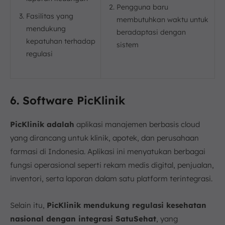
Pengguna baru
Fasilitas yang
membutuhkan waktu untuk
mendukung
beradaptasi dengan
kepatuhan terhadap
sistem
regulasi
6. Software PicKlinik
PicKlinik adalah
aplikasi manajemen berbasis cloud
yang dirancang untuk klinik, apotek, dan perusahaan
farmasi di Indonesia. Aplikasi ini menyatukan berbagai
fungsi operasional seperti rekam medis digital, penjualan,
inventori, serta laporan dalam satu platform terintegrasi.
Selain itu,
PicKlinik mendukung regulasi kesehatan
nasional dengan integrasi SatuSehat
, yang