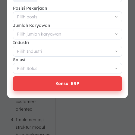
+62
laporan, dan
Posisi Pekerjaan
integrasi dapat
disesuaikan
Jumlah Karyawan
dengan proses
internal
Industri
perusahaan.
Karena harga disesuaikan
ScaleOcean
dengan kebutuhan,
Solusi
menyediakan
perusahaan harus melalui
modul
tahap diskusi dan analisis
terintegrasi
terlebih dahulu untuk
Konsul ERP
Implementasi
mendapatkan penawaran
sistem berbasis
final.
customer-
oriented
Implementasi
struktur modul
bisa berlangsung