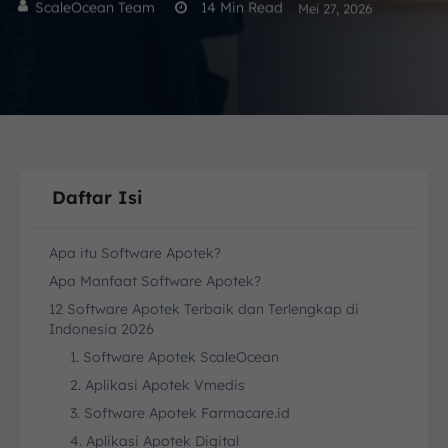
ScaleOcean Team
14
Min Read
Mei 27, 2026
Daftar Isi
Apa itu Software Apotek?
Apa Manfaat Software Apotek?
12 Software Apotek Terbaik dan Terlengkap di
Indonesia 2026
1. Software Apotek ScaleOcean
2. Aplikasi Apotek Vmedis
3. Software Apotek Farmacare.id
4. Aplikasi Apotek Digital