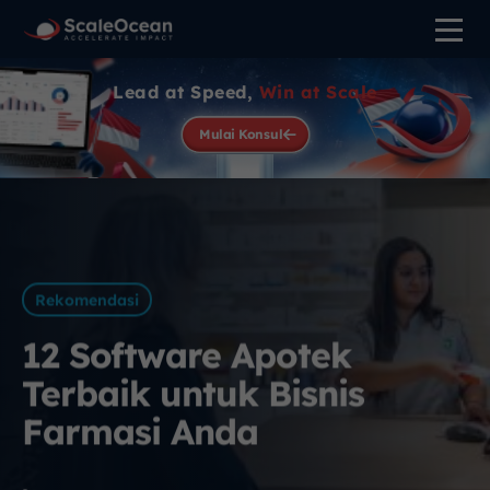
Lead at Speed,
Win at Scale
Mulai Konsul
Rekomendasi
12 Software Apotek
Terbaik untuk Bisnis
Farmasi Anda