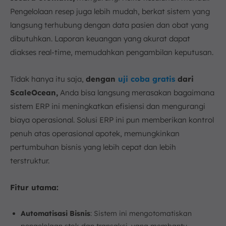
Pengelolaan resep juga lebih mudah, berkat sistem yang
langsung terhubung dengan data pasien dan obat yang
dibutuhkan. Laporan keuangan yang akurat dapat
diakses real-time, memudahkan pengambilan keputusan.
Tidak hanya itu saja,
dengan
uji coba gratis
dari
ScaleOcean,
Anda bisa langsung merasakan bagaimana
sistem ERP ini meningkatkan efisiensi dan mengurangi
biaya operasional. Solusi ERP ini pun memberikan kontrol
penuh atas operasional apotek, memungkinkan
pertumbuhan bisnis yang lebih cepat dan lebih
terstruktur.
Fitur utama:
Automatisasi Bisnis
: Sistem ini mengotomatiskan
pengelolaan stok dan transaksi, yang membantu