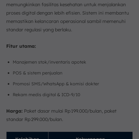
memungkinkan fasilitas kesehatan untuk menjalankan
proses digital dengan lebih efisien. Sistem ini membantu
memastikan kelancaran operasional sambil memenuhi
standar regulasi yang berlaku.
Fitur utama:
Manajemen stok/inventaris apotek
POS & sistem penjualan
Promosi SMS/WhatsApp & komisi dokter
Rekam medis digital & ICD-9/10
Harga:
Paket dasar mulai Rp 199.000/bulan, paket
standar Rp 299.000/bulan.