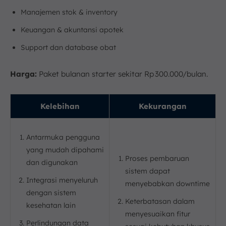
Manajemen stok & inventory
Keuangan & akuntansi apotek
Support dan database obat
Harga:
Paket bulanan starter sekitar Rp 300.000/bulan.
Kelebihan
Kekurangan
Antarmuka pengguna
yang mudah dipahami
Proses pembaruan
dan digunakan
sistem dapat
Integrasi menyeluruh
menyebabkan downtime
dengan sistem
Keterbatasan dalam
kesehatan lain
menyesuaikan fitur
Perlindungan data