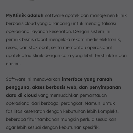
MyKlinik adalah
software apotek dan manajemen klinik
berbasis cloud yang dirancang untuk mendigitalisasi
operasional layanan kesehatan. Dengan sistem ini,
pemilik bisnis dapat mengelola rekam medis elektronik,
resep, dan stok obat, serta memantau operasional
apotek atau klinik dengan cara yang lebih terstruktur dan
efisien.
Software ini menawarkan
interface yang ramah
pengguna, akses berbasis web, dan penyimpanan
data di cloud
yang memudahkan pemantauan
operasional dari berbagai perangkat. Namun, untuk
fasilitas kesehatan dengan kebutuhan lebih kompleks,
beberapa fitur tambahan mungkin perlu disesuaikan
agar lebih sesuai dengan kebutuhan spesifik.