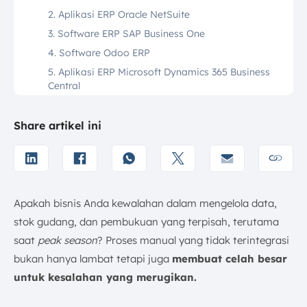
2. Aplikasi ERP Oracle NetSuite
3. Software ERP SAP Business One
4. Software Odoo ERP
5. Aplikasi ERP Microsoft Dynamics 365​ Business
Central
6. Software Infor ERP CloudSuite
7. Aplikasi SAP S/4 HANA
Share artikel ini
8. Program ERP Workday
9. Zoho ERP Software
10. Ecount ERP Software
11. Aplikasi ERP Sage Intacct
Apakah bisnis Anda kewalahan dalam mengelola data,
12. Software ERP Bridgenr
stok gudang, dan pembukuan yang terpisah, terutama
13. Epicor ERP Software
saat
peak season
? Proses manual yang tidak terintegrasi
bukan hanya lambat tetapi juga
14. Aplikasi ERP Proteus
membuat celah besar
untuk kesalahan yang merugikan.
15. Software ERP MRPEasy
16. WorkWise ERP Software