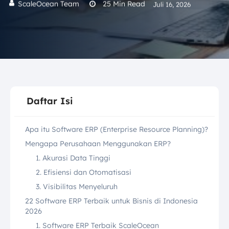
ScaleOcean Team
25
Min Read
Juli 16, 2026
Daftar Isi
Apa itu Software ERP (Enterprise Resource Planning)?
Mengapa Perusahaan Menggunakan ERP?
1. Akurasi Data Tinggi
2. Efisiensi dan Otomatisasi
3. Visibilitas Menyeluruh
22 Software ERP Terbaik untuk Bisnis di Indonesia
2026
1. Software ERP Terbaik ScaleOcean