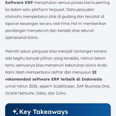
Software ERP
menyatukan semua proses bisnis penting
17. Software ERP Deskera
ke dalam satu platform terpusat. Data penjualan
18. Software ERP Acumatica
otomatis memperbarui stok di gudang dan tercatat di
19. Brightpearl ERP Software
laporan keuangan secara
real-time
. Hal ini memberikan
20. ERP Vendors Ramco
pandangan menyeluruh dan kendali atas seluruh
21. QAD ERP Software
operasional bisnis.
22. Aplikasi ERPNext
Manfaat Software ERP bagi Bisnis
Memilih solusi yang pas bisa menjadi tantangan karena
Tips Memilih Software ERP yang Tepat bagi Bisnis
ada begitu banyak pilihan yang tersedia, namun belum
1. Pahami Kebutuhan Bisnis Anda
tentu semuanya bisa memenuhi kebutuhan bisnis Anda.
2. Skalabilitas & Pertumbuhan
Kami telah memperbarui daftar dan menyusun
22
3. Kemudahan Integrasi
rekomendasi software ERP terbaik di Indonesia
4. Dukungan & Layanan Purna Jual
untuk tahun 2026, seperti ScaleOcean, SAP Business One,
5. Kesesuaian Industri
Oracle Netsuite, Odoo, dan Zoho.
Kesimpulan
FAQ:
Key Takeaways