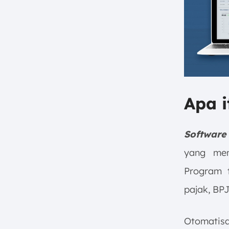
Apa i
Software
yang mem
Program 
pajak, BP
Otomatis