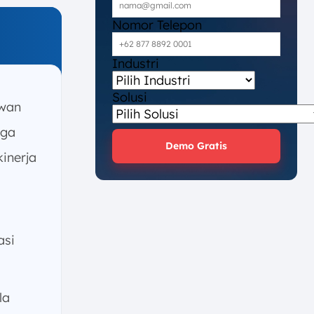
Nomor Telepon
Industri
Solusi
awan
gga
Demo Gratis
kinerja
asi
la