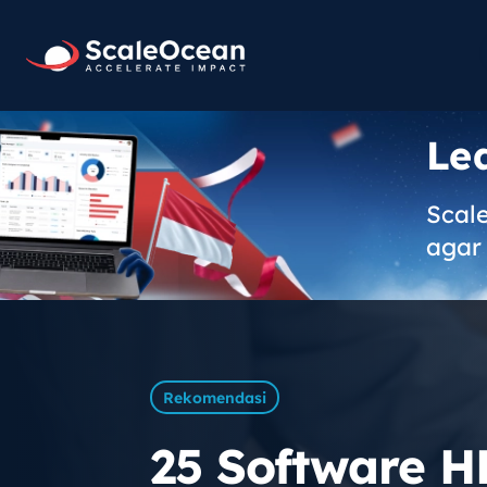
Le
Scal
agar 
Rekomendasi
25 Software H