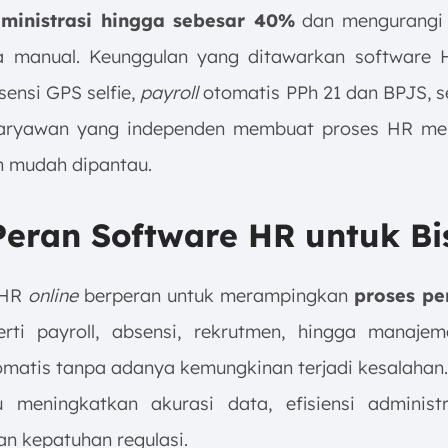
ministrasi hingga sebesar 40%
dan mengurangi 
a manual. Keunggulan yang ditawarkan software 
sensi GPS selfie,
payroll
otomatis PPh 21 dan BPJS, se
aryawan yang independen membuat proses HR men
an mudah dipantau.
eran Software HR untuk Bi
 HR
online
berperan untuk merampingkan
proses pe
rti payroll, absensi, rekrutmen, hingga manajem
omatis tanpa adanya kemungkinan terjadi kesalahan. 
meningkatkan akurasi data, efisiensi administr
n kepatuhan regulasi.