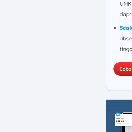
UMKM
dapa
Sca
absen
tingg
Coba