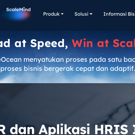
Produk
Solusi
Informasi Bis
ad at Speed,
Win at Sca
eOcean menyatukan proses pada satu ba
proses bisnis bergerak cepat dan adaptif
R dan Aplikasi HRIS