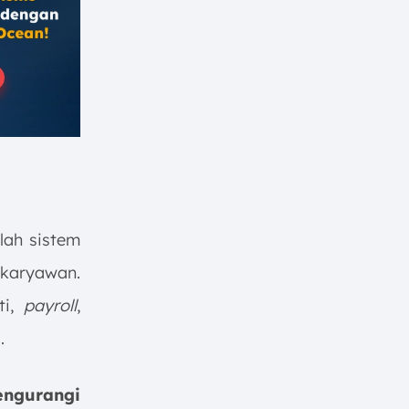
ah sistem
karyawan.
ti,
payroll
,
.
ngurangi