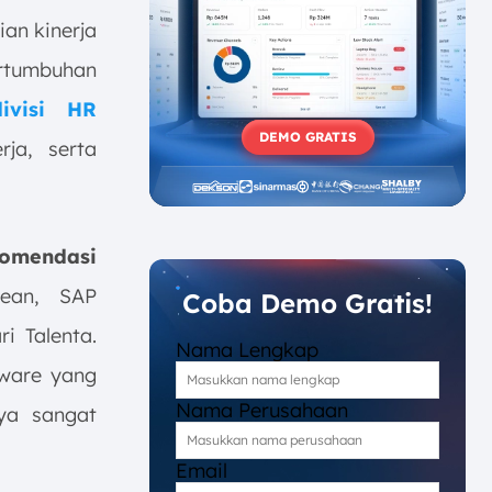
ian kinerja
ertumbuhan
divisi HR
DEMO GRATIS
ja, serta
komendasi
cean, SAP
Coba Demo Gratis!
i Talenta.
Nama Lengkap
tware yang
Nama Perusahaan
ya sangat
Email