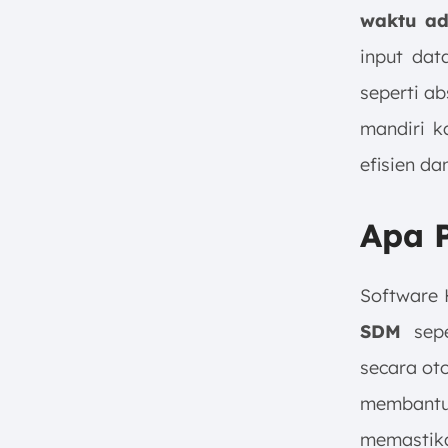
waktu ad
input dat
seperti ab
mandiri k
efisien d
Apa P
Software
SDM
sepe
secara ot
membantu 
memastika