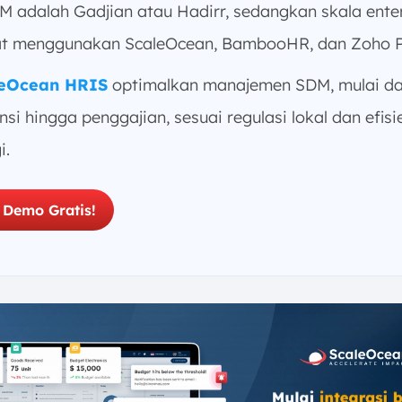
 adalah Gadjian atau Hadirr, sedangkan skala ente
t menggunakan ScaleOcean, BambooHR, dan Zoho P
leOcean HRIS
optimalkan manajemen SDM, mulai da
si hingga penggajian, sesuai regulasi lokal dan efisi
i.
 Demo Gratis!