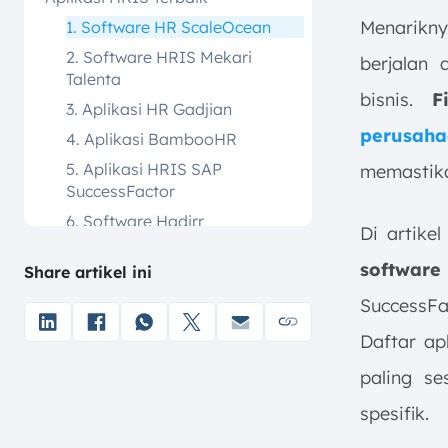
Menariknya
1. Software HR ScaleOcean
2. Software HRIS Mekari
berjalan 
Talenta
bisnis.
F
3. Aplikasi HR Gadjian
perusaha
4. Aplikasi BambooHR
5. Aplikasi HRIS SAP
memastika
SuccessFactor
6. Software Hadirr
Di artikel
7. Software HRIS Workday
softwar
Share artikel ini
8. KantorKu HRIS
SuccessFa
9. Software HR Zoho People
Daftar ap
10. ADP Workforce Now HR
System
paling s
11. Software Oracle HCM Cloud
spesifik.
12. Haermes Software