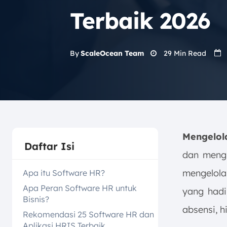
Terbaik 2026
29
Min Read
By
ScaleOcean Team
Mengelol
Daftar Isi
dan mengh
mengelol
Apa itu Software HR?
Apa Peran Software HR untuk
yang hadi
Bisnis?
absensi, 
Rekomendasi 25 Software HR dan
Aplikasi HRIS Terbaik