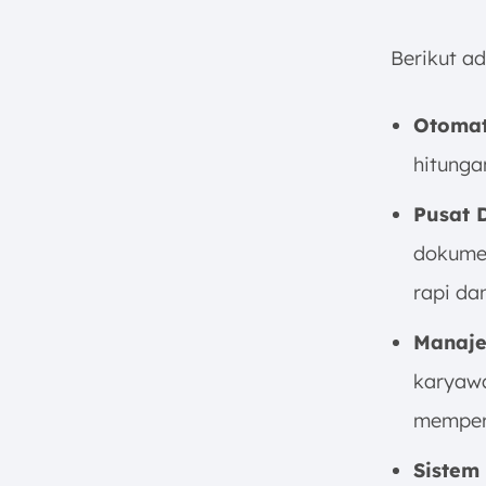
Berikut a
Otomat
hitunga
Pusat 
dokumen
rapi da
Manaje
karyawa
memperc
Sistem