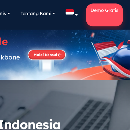
Demo Gratis
nis
Tentang Kami
le
Mulai Konsul
ckbone
.
 Indonesia