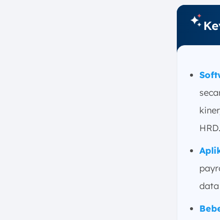
13. Aplikasi HR SPISy
14. Aplikasi SunFish HRIS
Ke
15. Software HR Sage
16. Software HR LinovHR
17. HR Application HRDpintar
Soft
18. Software Pro-Int HRIS
19. HR Platform HRweb
secar
20. HRM Software PayrollBozz
kine
21. Aplikasi GreatDay HR
HRD
22. Rippling HR System
23. Aplikasi HR Paylocity
Apli
24. Aplikasi HR KaryaOne
payr
25. Aplikasi HRD AqtiveHR
data 
Kesimpulan
Bebe
FAQ: