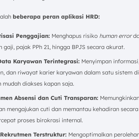
dalah
beberapa peran aplikasi HRD:
isasi Penggajian:
Menghapus risiko
human error
da
n gaji, pajak PPh 21, hingga BPJS secara akurat.
Data Karyawan Terintegrasi:
Menyimpan informasi
, dan riwayat karier karyawan dalam satu sistem di
n mudah diakses kapan saja.
men Absensi dan Cuti Transparan:
Memungkinka
n mengajukan cuti dan memantau kehadiran secara 
epat proses birokrasi internal.
 Rekrutmen Terstruktur:
Mengoptimalkan perolehan