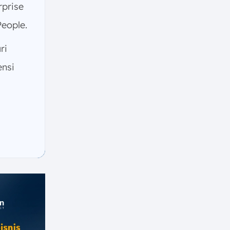
rprise
eople.
ri
ensi