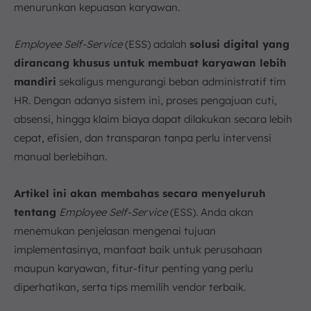
menurunkan kepuasan karyawan.
8. Tips Memilih Vendor Sistem ESS yang Tepat untuk
Perusahaan Anda
Employee Self-Service
(ESS) adalah
solusi digital yang
1. Sesuaikan Fitur dengan Kebutuhan Spesifik dan
Skala Perusahaan
dirancang khusus untuk membuat karyawan lebih
2. Prioritaskan Kemudahan Penggunaan dan
mandiri
sekaligus mengurangi beban administratif tim
Akses Mobile
HR. Dengan adanya sistem ini, proses pengajuan cuti,
3. Pastikan Adanya Kemampuan Integrasi dengan
absensi, hingga klaim biaya dapat dilakukan secara lebih
Sistem Lainnya (misalnya Akuntansi)
cepat, efisien, dan transparan tanpa perlu intervensi
9. Implementasikan ESS dengan Software HRIS
manual berlebihan.
ScaleOcean
10. Kesimpulan
Artikel ini akan membahas secara menyeluruh
FAQ:
tentang
Employee Self-Service
(ESS). Anda akan
menemukan penjelasan mengenai tujuan
implementasinya, manfaat baik untuk perusahaan
maupun karyawan, fitur-fitur penting yang perlu
diperhatikan, serta tips memilih vendor terbaik.