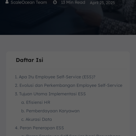
ScaleOcean Team
13
Min Read
April 23, 2025
Daftar Isi
1. Apa Itu Employee Self-Service (ESS)?
2. Evolusi dan Perkembangan Employee Self-Service
3. Tujuan Utama Implementasi ESS
a. Efisiensi HR
b. Pemberdayaan Karyawan
c. Akurasi Data
4. Peran Penerapan ESS