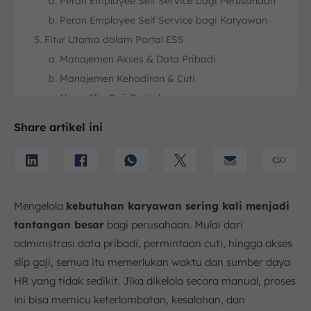
a. Peran Employee Self Service bagi Perusahaan
b. Peran Employee Self Service bagi Karyawan
5. Fitur Utama dalam Portal ESS
a. Manajemen Akses & Data Pribadi
b. Manajemen Kehadiran & Cuti
c. Akses Slip Gaji Digital
d. Penjadwalan Kerja & Shift
Share artikel ini
e. Pengajuan Klaim & Reimbursement
6. Hubungan ESS dengan Ekosistem HR Tech (HRIS,
HCM, HRMS)
7. Strategi Mengoptimalkan Pengelolaan SDM dengan
ESS
Mengelola
kebutuhan karyawan sering kali menjadi
1. Mendorong Digitalisasi dan Mengurangi Peran
tantangan besar
bagi perusahaan. Mulai dari
Administratif HR
administrasi data pribadi, permintaan cuti, hingga akses
2. Membangun Budaya Transparansi dan
slip gaji, semua itu memerlukan waktu dan sumber daya
Kepercayaan di Tempat Kerja
HR yang tidak sedikit. Jika dikelola secara manual, proses
3. Meningkatkan Employee Experience Secara
ini bisa memicu keterlambatan, kesalahan, dan
Keseluruhan