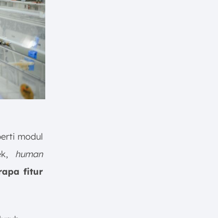
erti modul
ek,
human
apa fitur