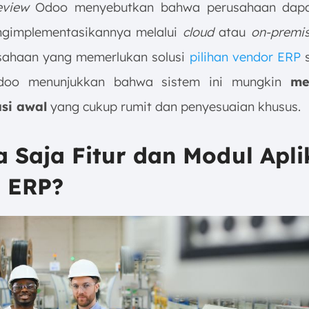
eview
Odoo menyebutkan bahwa perusahaan dapa
ngimplementasikannya melalui
cloud
atau
on-premis
sahaan yang memerlukan solusi
pilihan vendor ERP
s
oo menunjukkan bahwa sistem ini mungkin
me
si awal
yang cukup rumit dan penyesuaian khusus.
a Saja Fitur dan Modul Apli
 ERP?