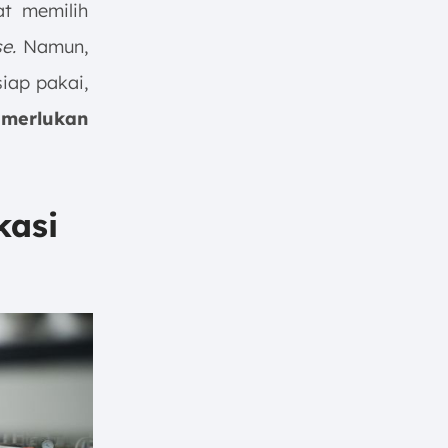
t memilih
e.
Namun,
iap pakai,
merlukan
kasi