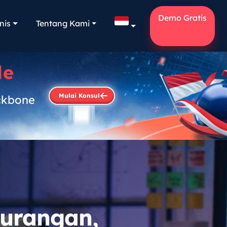
Demo Gratis
nis
Tentang Kami
le
Mulai Konsul
ckbone
.
kurangan,