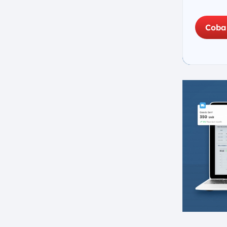
Implementasi
f. Sistem Bersifat Fleksibel &
Scalable
Coba
g. Dukungan AI untuk Analisis
dan Prediksi Kebutuhan Bisnis
h. ROI Lebih Cepat
8. Kesimpulan
FAQ: