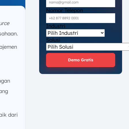
Nomor Telepon
urce
Industri
sahaan.
Solusi
najemen
Demo Gratis
angan
yang
aik dari