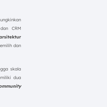
mungkinkan
s, dan CRM
rsitektur
emilih dan
ngga skala
miliki dua
ommunity