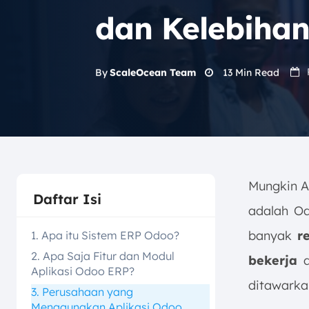
dan Kelebiha
13
Min Read
By
ScaleOcean Team
Mungkin A
Daftar Isi
adalah Od
banyak
re
1. Apa itu Sistem ERP Odoo?
2. Apa Saja Fitur dan Modul
bekerja
d
Aplikasi Odoo ERP?
ditawarka
3. Perusahaan yang
Menggunakan Aplikasi Odoo