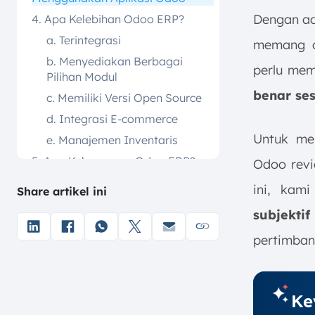
Dengan ad
4. Apa Kelebihan Odoo ERP?
a. Terintegrasi
memang d
b. Menyediakan Berbagai
perlu me
Pilihan Modul
benar se
c. Memiliki Versi Open Source
d. Integrasi E-commerce
Untuk me
e. Manajemen Inventaris
5. Apa Kekurangan Odoo ERP?
Odoo revi
a. Dukungan Teknis yang
ini, kam
Share artikel ini
Terbatas
subjekti
b. Proses Kustomisasi
Fitur Terbilang Rumit
pertimban
c. Fitur Default Kurang
Komprehensif
d. Ada Biaya Ekstra untuk
Ke
Menambah Jumlah User