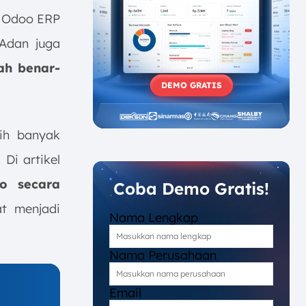
, Odoo ERP
Adan juga
ah benar-
DEMO GRATIS
ih banyak
Di artikel
o secara
Coba Demo Gratis!
t menjadi
Nama Lengkap
Nama Perusahaan
Email