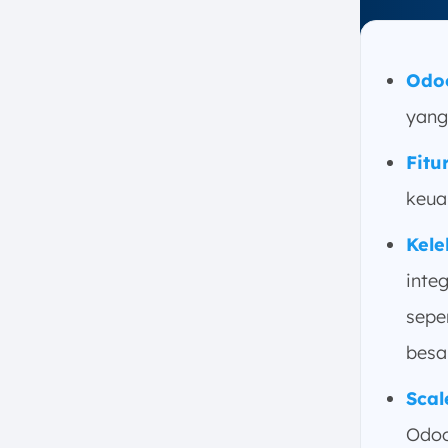
e. Kinerja Sistem Kurang
Optimal untuk Pekerjaan Besar
6. Faktor yang Perlu
Odo
Dipertimbangkan sebelum
Menggunakan Odoo Software
yang
7. Alternatif Terbaik Aplikasi Odoo
Fit
dengan Software ERP ScaleOcean
a. Unlimited User Tanpa Biaya
keua
Tambahan
Kel
b. Solusi Spesifik Sesuai
dengan Kebutuhan Industri
inte
c. Kustomisasi Sistem Sesuai
sepe
Kebutuhan Bisnis
besar
d. Dukungan Teknis dan After
Sales Service yang Responsif
Scal
e. Pendampingan Optimal
untuk Kesuksesan
Odoo