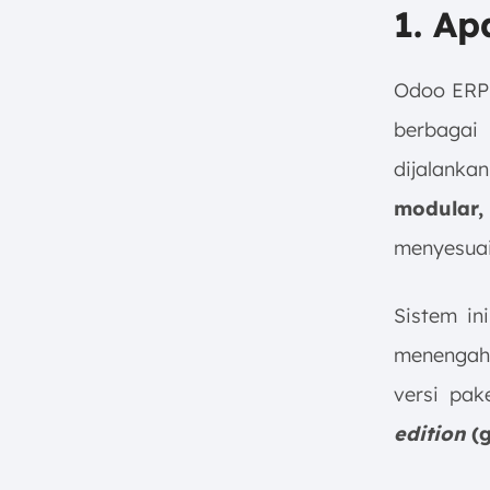
1. Ap
Odoo ERP 
berbagai 
dijalank
modular,
menyesuai
Sistem in
menengah 
versi pak
edition
(g