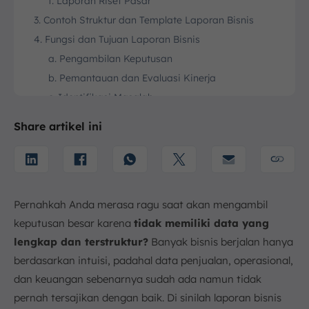
f. Laporan Riset Pasar
3. Contoh Struktur dan Template Laporan Bisnis
4. Fungsi dan Tujuan Laporan Bisnis
a. Pengambilan Keputusan
b. Pemantauan dan Evaluasi Kinerja
c. Identifikasi Masalah
d. Komunikasi dan Akuntabilitas
Share artikel ini
e. Prediksi Keuangan
5. Komponen Utama Laporan Bisnis
a. Judul Laporan
b. Ringkasan Eksekutif
Pernahkah Anda merasa ragu saat akan mengambil
c. Pendahuluan
keputusan besar karena
tidak memiliki data yang
d. Metodologi
lengkap dan terstruktur?
Banyak bisnis berjalan hanya
e. Hasil dan Pembahasan
berdasarkan intuisi, padahal data penjualan, operasional,
f. Rekomendasi
dan keuangan sebenarnya sudah ada namun tidak
g. Kesimpulan
pernah tersajikan dengan baik. Di sinilah laporan bisnis