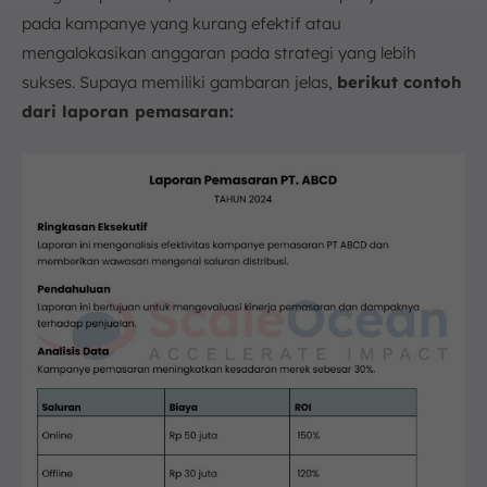
pada kampanye yang kurang efektif atau
mengalokasikan anggaran pada strategi yang lebih
sukses. Supaya memiliki gambaran jelas,
berikut contoh
dari laporan pemasaran: