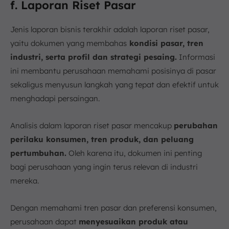
f. Laporan Riset Pasar
Jenis laporan bisnis terakhir adalah laporan riset pasar,
yaitu dokumen yang membahas
kondisi pasar, tren
industri, serta profil dan strategi pesaing.
Informasi
ini membantu perusahaan memahami posisinya di pasar
sekaligus menyusun langkah yang tepat dan efektif untuk
menghadapi persaingan.
Analisis dalam laporan riset pasar mencakup
perubahan
perilaku konsumen, tren produk, dan peluang
pertumbuhan.
Oleh karena itu, dokumen ini penting
bagi perusahaan yang ingin terus relevan di industri
mereka.
Dengan memahami tren pasar dan preferensi konsumen,
perusahaan dapat
menyesuaikan produk atau