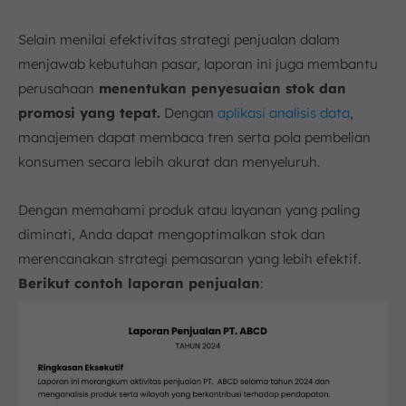
Selain menilai efektivitas strategi penjualan dalam
menjawab kebutuhan pasar, laporan ini juga membantu
perusahaan
menentukan penyesuaian stok dan
promosi yang tepat.
Dengan
aplikasi analisis data
,
manajemen dapat membaca tren serta pola pembelian
konsumen secara lebih akurat dan menyeluruh.
Dengan memahami produk atau layanan yang paling
diminati, Anda dapat mengoptimalkan stok dan
merencanakan strategi pemasaran yang lebih efektif.
Berikut contoh laporan penjualan
: