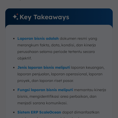
Key Takeaways
Laporan bisnis adalah
dokumen resmi yang
merangkum fakta, data, kondisi, dan kinerja
perusahaan selama periode tertentu secara
objektif.
Jenis laporan bisnis meliputi
laporan keuangan,
laporan penjualan, laporan operasional, laporan
proyek, dan laporan riset pasar.
Fungsi laporan bisnis meliputi
memantau kinerja
bisnis, mengidentifikasi area perbaikan, dan
menjadi sarana komunikasi.
Sistem ERP ScaleOcean
dapat dimanfaatkan