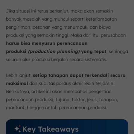
Apa Saja Jenis Perencanaan Produksi Perusahaan
Manufaktur?
Jika situasi ini terus berlanjut, maka akan semakin
1. Berdasarkan Jangka Waktu
banyak masalah yang muncul seperti keterlambatan
2. Berdasarkan Metode Produksi
pengiriman, pesanan yang menumpuk, dan biaya
Tahapan Perencanaan Produksi di Manufaktur
produksi yang semakin tinggi. Maka dari itu, perusahaan
1. Peramalan Permintaan (Demand Forecasting)
harus bisa menyusun perencanaan
2. Penentuan Alur Proses Produksi (Routing)
produksi
(production planning)
yang tepat
, sehingga
3. Penyusunan Jadwal Produksi (Scheduling)
seluruh alur produksi berjalan secara sistematis.
4. Pelaksanaan Produksi (Dispatching)
5. Evaluasi dan Tindak Lanjut (Evaluation and
Lebih lanjut,
setiap tahapan dapat terkendali secara
Follow-up)
maksimal
dan kualitas porduk akhir lebih terjamin.
Apa Saja Manfaat dari Perencanaan Produksi?
Berikutnya, artikel ini akan membahas pengertian
1. Efisiensi
perencanaan produksi, tujuan, faktor, jenis, tahapan,
2. Fleksibilitas
manfaat, hingga contoh perencanaan produksi.
3. Peningkatan Pendapatan
Contoh Perencanaan Produksi dalam Perusahaan
Key Takeaways
Manufaktur