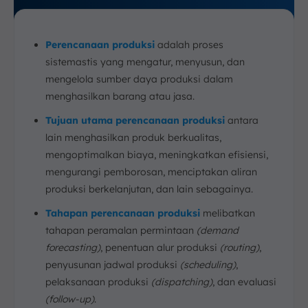
1. Perusahaan Makanan (FMCG)
2. Perusahaan Elektronik
Perencanaan produksi
3. Perusahaan Fashion
adalah proses
sistemastis yang mengatur, menyusun, dan
4. Perusahaan Otomotif
mengelola sumber daya produksi dalam
5. Perusahaan Farmasi
menghasilkan barang atau jasa.
Tingkatkan Efisiensi Perencanaan Produksi dengan
Manufacturing ERP ScaleOcean
Tujuan utama perencanaan produksi
antara
Kesimpulan
lain menghasilkan produk berkualitas,
FAQ:
mengoptimalkan biaya, meningkatkan efisiensi,
mengurangi pemborosan, menciptakan aliran
produksi berkelanjutan, dan lain sebagainya.
Tahapan perencanaan produksi
melibatkan
tahapan peramalan permintaan
(demand
forecasting)
, penentuan alur produksi
(routing)
,
penyusunan jadwal produksi
(scheduling)
,
pelaksanaan produksi
(dispatching)
, dan evaluasi
(follow-up)
.