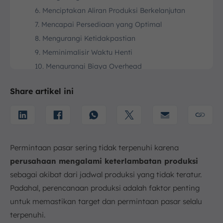
6. Menciptakan Aliran Produksi Berkelanjutan
7. Mencapai Persediaan yang Optimal
8. Mengurangi Ketidakpastian
9. Meminimalisir Waktu Henti
10. Mengurangi Biaya Overhead
Fungsi Utama Perencanaan Produksi
Share artikel ini
1. Mengoptimal Penggunaan Sumber Daya
2. Memastikan Produksi Selaras dengan Strategi
Bisnis
3. Menjadi Acuan Evaluasi Kinerja Hasil Produksi
4. Memastikan Kapasitas Produksi Sesuai Target
Permintaan pasar sering tidak terpenuhi karena
Faktor Apa Saja yang Memengaruhi Perencanaan
perusahaan mengalami keterlambatan produksi
Produksi?
sebagai akibat dari jadwal produksi yang tidak teratur.
1. Faktor Internal (Kapasitas & Sumber Daya)
Padahal, perencanaan produksi adalah faktor penting
2. Faktor Eksternal (Pasar & Lingkungan)
untuk memastikan target dan permintaan pasar selalu
3. Faktor Horizon Waktu
terpenuhi.