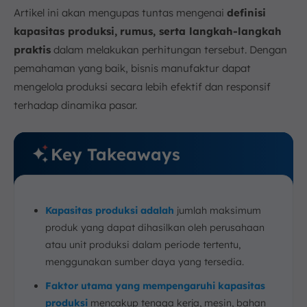
Artikel ini akan mengupas tuntas mengenai
definisi
a. Rumus Kapasitas Produksi per Shift
kapasitas produksi,
rumus, serta langkah-langkah
b. Rumus Kapasitas Produksi per Jam Mesin
praktis
dalam melakukan perhitungan tersebut. Dengan
c. Production Capacity dengan Pemanfaatan dan
Efisiensi
pemahaman yang baik, bisnis manufaktur dapat
d. Production Capacity dengan Laju Produksi
mengelola produksi secara lebih efektif dan responsif
terhadap dinamika pasar.
8. Contoh Perhitungan Kapasitas Produksi Mesin
9. Strategi Efektif untuk Mengoptimalkan Kapasitas
Produksi di Manufaktur
Key Takeaways
a. Implementasi Master Production Schedule
(MPS) yang Efektif
b. Optimasi Proses Produksi
c. Investasi dalam Teknologi dan Otomatisasi
Kapasitas produksi adalah
jumlah maksimum
produk yang dapat dihasilkan oleh perusahaan
d. Peningkatan Keterampilan dan Pelatihan
Tenaga Kerja
atau unit produksi dalam periode tertentu,
e. Pemeliharaan Peralatan Produksi yang Efektif
menggunakan sumber daya yang tersedia.
f. Manajemen Inventaris yang Strategis
Faktor utama yang mempengaruhi kapasitas
g. Perencanaan Kapasitas Jangka Panjang
produksi
mencakup tenaga kerja, mesin, bahan