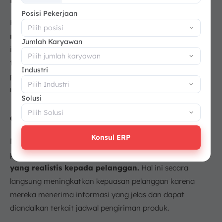
+62
Posisi Pekerjaan
Hasil produksi maksimum akan
menjadi dasar dalam
menyusun anggaran yang akurat.
Dengan informasi
Jumlah Karyawan
ini, perusahaan dapat memperkirakan biaya produksi,
tenaga kerja, dan bahan baku secara tepat, sehingga
Industri
pengelolaan keuangan menjadi lebih terkendali dan
mendukung keputusan bisnis yang lebih baik.
Solusi
c. Pengelolaan Waktu Tunggu
Konsul ERP
Memahami
production capacity
memungkinkan
perusahaan
memberikan estimasi waktu tunggu
yang realistis kepada pelanggan.
Hal ini secara
langsung meningkatkan kepuasan pelanggan karena
mereka menerima informasi yang jelas dan dapat
diandalkan terkait jadwal pengiriman produk.