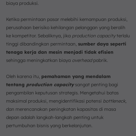
biaya produksi.
c. Mendukung Pengambilan Keputusan Bisnis yang
Tepat
d. Mendasari Implementasi Just-in-Time
Ketika permintaan pasar melebihi kemampuan produksi,
Manufacturing
perusahaan berisiko kehilangan pelanggan yang beralih
e. Integrasi dengan Sistem Perencanaan
ke kompetitor. Sebaliknya, jika
production capacity
terlalu
Perusahaan (ERP)
tinggi dibandingkan permintaan,
sumber daya seperti
f. Mengidentifikasi dan Mengatasi Bottleneck
tenaga kerja dan mesin menjadi tidak efisien
Produksi
sehingga meningkatkan biaya
overhead
pabrik.
g. Landasan Perencanaan Kapasitas Produksi
yang Efektif
Oleh karena itu,
pemahaman yang mendalam
6. Cara Mengukur Kapasitas Produksi di Bisnis
Manufaktur
tentang
production capacity
sangat penting bagi
a. Menentukan Jumlah Mesin yang Tersedia
pengambilan keputusan strategis. Mengetahui batas
b. Menghitung Jam Kerja Karyawan
maksimal produksi, mengidentifikasi potensi
bottleneck,
c. Mengukur Waktu Produksi per Unit
dan merencanakan peningkatan kapasitas di masa
d. Menghitung Kapasitas Jam Mesin
depan adalah langkah-langkah penting untuk
pertumbuhan bisnis yang berkelanjutan.
e. Menghitung Kapasitas Produksi
7. Rumus Kapasitas Produksi Mesin