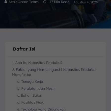
ScaleOcean Team
17
Min Read
Agustus 4, 2026
Daftar Isi
1. Apa itu Kapasitas Produksi?
2. Faktor yang Mempengaruhi Kapasitas Produksi
Manufaktur
a. Tenaga Kerja
b. Peralatan dan Mesin
c. Bahan Baku
d. Fasilitas Fisik
e. Teknologi yang Digunakan