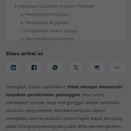
3. Mengapa Kapasitas Produksi Penting?
a. Perencanaan Produksi
b. Pembuatan Anggaran
c. Pengelolaan Waktu Tunggu
d. Memprediksi Permintaan
e. Menghemat Biaya Produksi
Share artikel ini
f. Mengelola Inventaris
g. Meningkatkan Efisiensi
4. Apa Saja Jenis Kapasitas Produksi?
a. Kapasitas Desain (Design Capacity)
Seringkali, bisnis manufaktur
tidak mampu memenuhi
b. Kapasitas Efektif (Effective Capacity)
lonjakan permintaan pelanggan
atau justru
c. Kapasitas Aktual (Actual Output)
mendapati sumber daya menganggur akibat perkiraan
5. Manfaat Kapasitas Produksi dalam Proses
produksi yang meleset. Ketidakmampuan dalam
Manufaktur
mengelola volume produksi secara tepat dapat berujung
a. Memenuhi Permintaan Pasar Secara Efektif
pada hilangnya peluang penjualan atau pembengkakan
b. Mengoptimalkan Penggunaan Sumber Daya