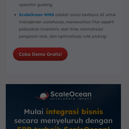
operator gudang.
ScaleOcean WMS
adalah solusi berbasis AI untuk
manajemen
warehouse
, menawarkan fitur seperti
pelacakan inventaris
real-time
, otomatisasi
pengisian stok, dan optimalisasi rute
picking
.
Coba Demo Gratis!