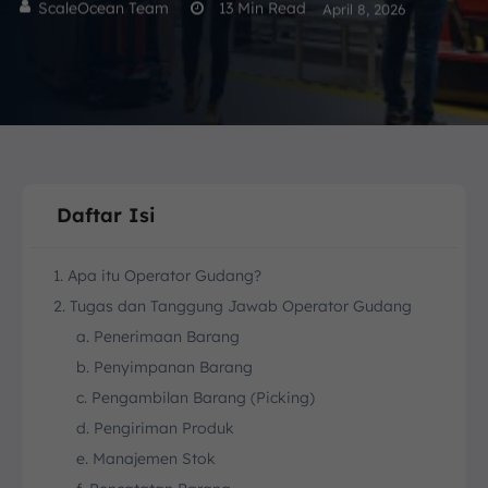
ScaleOcean Team
13
Min Read
April 8, 2026
Daftar Isi
1. Apa itu Operator Gudang?
2. Tugas dan Tanggung Jawab Operator Gudang
a. Penerimaan Barang
b. Penyimpanan Barang
c. Pengambilan Barang (Picking)
d. Pengiriman Produk
e. Manajemen Stok