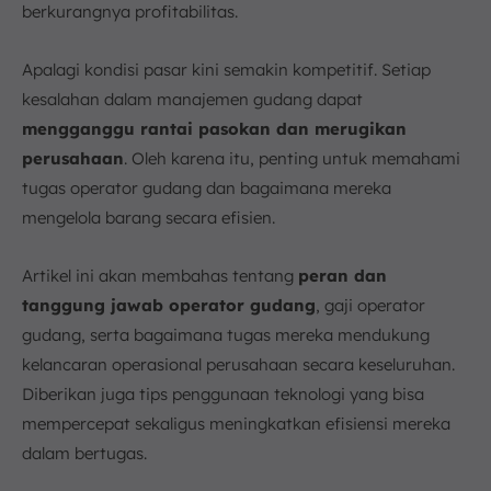
c. Kemampuan Pemecahan Masalah
berkurangnya profitabilitas.
d. Keterampilan Komunikasi
e. Kemampuan Beradaptasi
Apalagi kondisi pasar kini semakin kompetitif. Setiap
f. Kemampuan Bekerja dalam Tim
kesalahan dalam manajemen gudang dapat
g. Kesadaran Keselamatan
mengganggu rantai pasokan dan merugikan
6. Tips Tingkatkan Efisiensi Tugas Operator Gudang
perusahaan
. Oleh karena itu, penting untuk memahami
a. Memberikan Pelatihan secara Berkala
tugas operator gudang dan bagaimana mereka
b. Tetapkan Standar Operasional yang Jelas
mengelola barang secara efisien.
c. Tingkatkan Komunikasi Antar Tim
Artikel ini akan membahas tentang
peran dan
7. Kesimpulan
tanggung jawab operator gudang
, gaji operator
FAQ:
gudang, serta bagaimana tugas mereka mendukung
kelancaran operasional perusahaan secara keseluruhan.
Diberikan juga tips penggunaan teknologi yang bisa
mempercepat sekaligus meningkatkan efisiensi mereka
dalam bertugas.