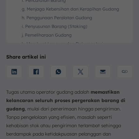
f. Pencatatan Barang
g. Menjaga Kebersihan dan Kerapihan Gudang
h. Penggunaan Peralatan Gudang
i. Penyusunan Barang (Staking)
j. Pemeliharaan Gudang
k. Membuat Laporan dan Dokumentasi
3. Gaji Operator Gudang
Share artikel ini
4. Pentingnya Operator Gudang bagi Bisnis
a. Optimalisasi Ruang Penyimpanan
b. Peningkatan Akurasi Inventaris
c. Mempercepat Pengiriman & Penerimaan Barang
Tugas utama operator gudang adalah
memastikan
d. Pencegahan Overstock dan Stockout
kelancaran seluruh proses pergerakan barang di
e. Pengelolaan Retur Barang
gudang
, mulai dari penerimaan hingga pengiriman.
5. Keterampilan yang Dibutuhkan Operator Gudang
Tanpa pengelolaan yang efisien, masalah seperti
a. Pengetahuan Teknis
kehabisan stok atau pengiriman terlambat sehingga
b. Ketelitian dan Perhatian terhadap Detail
berdampak pada ketidakpuasan pelanggan dan