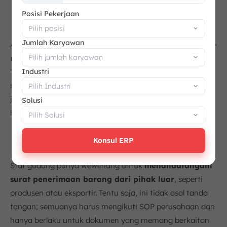
+62
Posisi Pekerjaan
Manajemen Barang dan Pemeriksaan Rutin
Jumlah Karyawan
Aktivitas utama di gudang
berpusat pada arus keluar-
masuk barang
. Di sini, staf gudang berperan sebagai
Industri
“penjaga gerbang” yang mencatat setiap detail barang
saat proses bongkar muat. Bukan cuma soal jumlah, tapi
juga harus teliti soal nama, jenis barang, asal pengirim,
Solusi
hingga ketepatan waktu sampainya barang tersebut.
Administrasi dan Penerimaan Barang
Konsul ERP
Staf gudang punya wewenang untuk
menandatangani
surat penerimaan barang dari pihak luar
, seperti
produsen atau eksportir. Tentu saja, ini tidak asal tanda
tangan; semuanya harus mengikuti SOP perusahaan dan
hanya berlaku untuk dokumen yang memang berkaitan