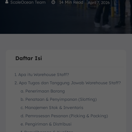
ScaleOcean Team
14
Min Read
April 7, 2026
Daftar Isi
1. Apa itu Warehouse Staff?
2. Apa Tugas dan Tanggung Jawab Warehouse Staff?
a. Penerimaan Barang
b. Penataan & Penyimpanan (Slotting)
c. Manajemen Stok & Inventaris
d. Pemrosesan Pesanan (Picking & Packing)
e. Pengiriman & Distribusi