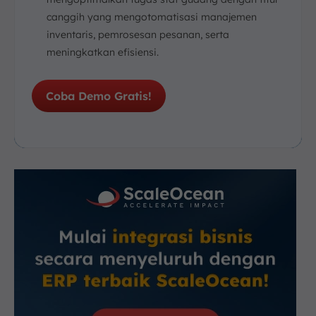
canggih yang mengotomatisasi manajemen
inventaris, pemrosesan pesanan, serta
meningkatkan efisiensi.
Coba Demo Gratis!