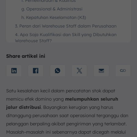
f. Pemeliharaan & Kualitas
g. Operasional & Administrasi
h. Kepatuhan Keselamatan (K3)
3. Peran dari Warehouse Staff dalam Perusahaan
4. Apa Saja Kualifikasi dan Skill yang Dibutuhkan
Warehouse Staff?
a. Stamina dan Kekuatan Fisik
Share artikel ini
b. Teliti
c. Keterampilan Organisasi
d. Keterampilan Komunikasi
e. Keterampilan Pemecahan Masalah
Satu kesalahan kecil dalam pencatatan stok dapat
f. Kemampuan Beradaptasi dan Fleksibilitas
memicu efek domino yang
melumpuhkan seluruh
g. Keterampilan Penguasaan Software Gudang
jalur distribusi
. Bayangkan kerugian yang harus
h. Kemampuan untuk Bekerja Secara Mandiri
ditanggung perusahaan saat operasional terganggu dan
Maupun dalam Tim
pelanggan berpaling akibat pengiriman yang terlambat.
i. Kemampuan untuk Mengikuti Prosedur dan
Instruksi
Masalah-masalah ini sebenarnya dapat dicegah melalui