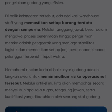
j. Kemampuan untuk Mengoperasikan Peralatan
pengelolaan gudang yang efisien.
Gudang
k. Kemampuan untuk Mengelola Waktu dan
Di balik kelancaran tersebut, ada dedikasi warehouse
Prioritas
staff yang
memastikan setiap barang terdata
5. Apa yang Termasuk Lingkup Kerja Warehouse
dengan sempurna
. Melalui tanggung jawab besar dalam
Staff?
mengawal proses penerimaan hingga pengiriman,
6. Cara Menjadi Staf Gudang?
mereka adalah penggerak yang menjaga stabilitas
a. Pendidikan
logistik dan memastikan setiap janji perusahaan kepada
b. Sertifikasi dan Pelatihan
pelanggan terpenuhi tepat waktu.
c. Detail Oriented
7. Apa Contoh Pekerjaan Warehouse Staff?
Memahami rincian kerja di balik layar gudang adalah
a. Warehouse Associate
langkah awal untuk
meminimalkan risiko operasional
b. Warehouse Operator
tersebut
. Melalui artikel ini, kita akan membahas secara
c. Warehouse Supervisor
menyeluruh apa saja tugas, tanggung jawab, serta
8. Berapa Estimasi Gaji Warehouse Staff di
kualifikasi yang dibutuhkan oleh seorang staf gudang.
Indonesia?
9. Tingkatkan Kinerja dan Efisiensi Staf Gudang
dengan ScaleOcean