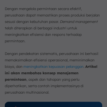
c. Menjaga Fleksibilitas dalam Perencanaan
Dengan mengelola permintaan secara efektif,
d. Menggunakan Teknologi untuk Meningkatkan
Responsivitas
perusahaan dapat memastikan proses produksi berjalan
e. Memperhatikan Tren Pasar dan Perubahan
sesuai dengan kebutuhan pasar.
Demand management
Eksternal
telah diterapkan di berbagai industri untuk
6. Parameter Suksesnya Demand Management
meningkatkan efisiensi dan respons terhadap
a. Akurasi Peramalan
permintaan.
b. Tingkat Layanan Pelanggan
c. Tingkat Stok
Dengan pendekatan sistematis, perusahaan ini berhasil
d. Biaya Inventaris
memaksimalkan efisiensi operasional, meminimalkan
e. Tingkat Pengembalian Barang
biaya, dan
meningkatkan kepuasan pelanggan
.
Artikel
ini akan membahas konsep manajemen
f. Kepuasan Pelanggan
permintaan
, aspek dan tahapan yang perlu
7. Kesimpulan
diperhatikan, serta contoh implementasinya di
FAQ:
perusahaan multinasional.