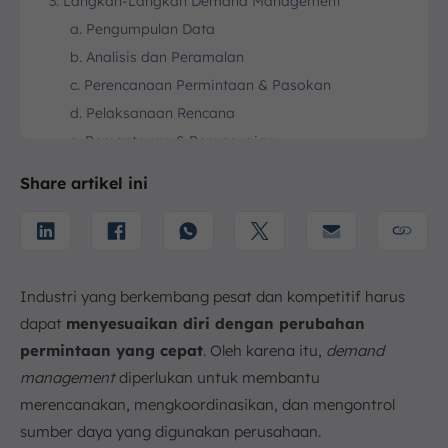
3. Langkah-Langkah Demand Management
a. Pengumpulan Data
b. Analisis dan Peramalan
c. Perencanaan Permintaan & Pasokan
d. Pelaksanaan Rencana
e. Pemantauan & Penyesuaian
f. Evaluasi & Optimasi
Share artikel ini
4. Contoh Demand Management
a. Menyusun Jadwal Produksi Berdasarkan
Prediksi
b. Mengatur Harga dan Strategi Promosi
Industri yang berkembang pesat dan kompetitif harus
c. Menyesuaikan Stok Sesuai Fluktuasi Permintaan
dapat
menyesuaikan diri dengan perubahan
d. Optimalisasi Pelayanan Kerja dan Akhir Pekan
permintaan yang cepat
. Oleh karena itu,
demand
5. Tips Sukses Terapkan Demand Management
management
diperlukan untuk membantu
a. Mengumpulkan dan Menganalisis Data yang
merencanakan, mengkoordinasikan, dan mengontrol
Tepat
sumber daya yang digunakan perusahaan.
b. Kolaborasi Antardepartemen