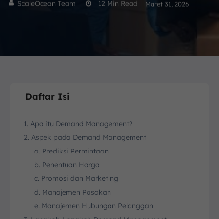
ScaleOcean Team
12
Min Read
Maret 31, 2026
Daftar Isi
1. Apa itu Demand Management?
2. Aspek pada Demand Management
a. Prediksi Permintaan
b. Penentuan Harga
c. Promosi dan Marketing
d. Manajemen Pasokan
e. Manajemen Hubungan Pelanggan