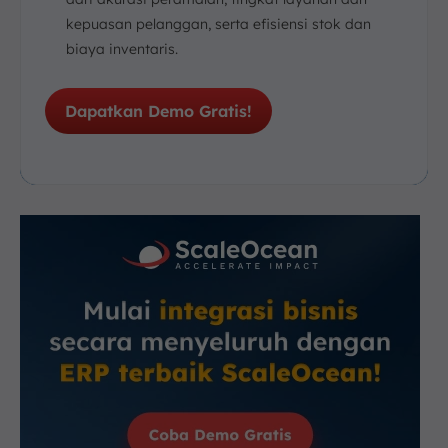
kepuasan pelanggan, serta efisiensi stok dan
biaya inventaris.
Dapatkan Demo Gratis!