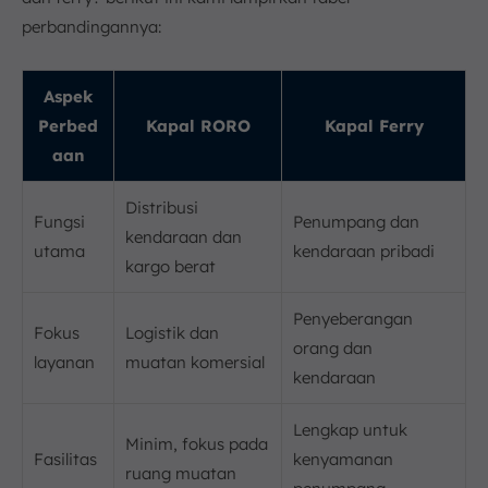
perbandingannya:
Aspek
Perbed
Kapal RORO
Kapal Ferry
aan
Distribusi
Fungsi
Penumpang dan
kendaraan dan
utama
kendaraan pribadi
kargo berat
Penyeberangan
Fokus
Logistik dan
orang dan
layanan
muatan komersial
kendaraan
Lengkap untuk
Minim, fokus pada
Fasilitas
kenyamanan
ruang muatan