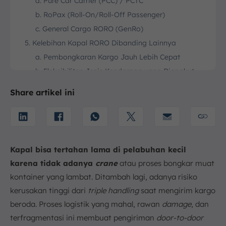
a. Pure Car Carrier (PCC) / PCTC
b. RoPax (Roll-On/Roll-Off Passenger)
c. General Cargo RORO (GenRo)
5. Kelebihan Kapal RORO Dibanding Lainnya
a. Pembongkaran Kargo Jauh Lebih Cepat
b. Fleksibilitas Jenis Kendaraan yang Diangkut
c. Keamanan Kargo Lebih Baik
Share artikel ini
6. Perbedaan Kapal RORO dan Kapal Ferry
7. Contoh Penggunaan Kapal RORO di Berbagai
Industri
a. Industri Otomotif
Kapal bisa tertahan lama di pelabuhan kecil
b. Industri Pertambangan dan Konstruksi
karena tidak adanya
crane
atau proses bongkar muat
c. Logistik Barang Kebutuhan Pokok
kontainer yang lambat. Ditambah lagi, adanya risiko
8. Kesimpulan
kerusakan tinggi dari
triple handling
saat mengirim kargo
FAQ:
beroda. Proses logistik yang mahal, rawan
damage
, dan
terfragmentasi ini membuat pengiriman
door-to-door