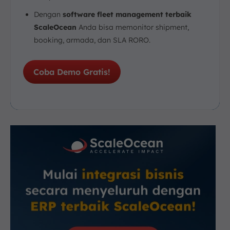
Dengan
software fleet management terbaik
ScaleOcean
Anda bisa memonitor shipment,
booking, armada, dan SLA RORO.
Coba Demo Gratis!