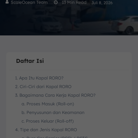
ScaleOcean Team
13
Min Read
Juli 8, 2026
Daftar Isi
1. Apa Itu Kapal RORO?
2. Ciri-Ciri dari Kapal RORO
3. Bagaimana Cara Kerja Kapal RORO?
a. Proses Masuk (Roll-on)
b. Penyusunan dan Keamanan
c. Proses Keluar (Roll-off)
4. Tipe dan Jenis Kapal RORO