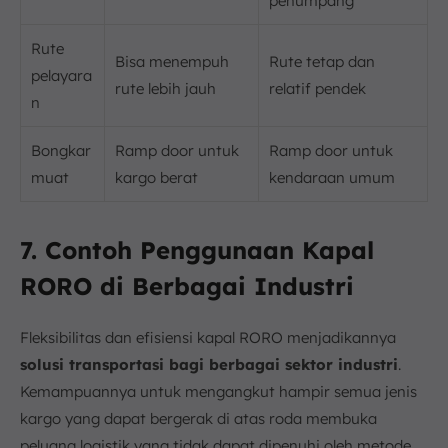
penumpang
Rute
Bisa menempuh
Rute tetap dan
pelayara
rute lebih jauh
relatif pendek
n
Bongkar
Ramp door untuk
Ramp door untuk
muat
kargo berat
kendaraan umum
7. Contoh Penggunaan Kapal
RORO di Berbagai Industri
Fleksibilitas dan efisiensi kapal RORO menjadikannya
solusi transportasi bagi berbagai sektor industri
.
Kemampuannya untuk mengangkut hampir semua jenis
kargo yang dapat bergerak di atas roda membuka
peluang logistik yang tidak dapat dipenuhi oleh metode