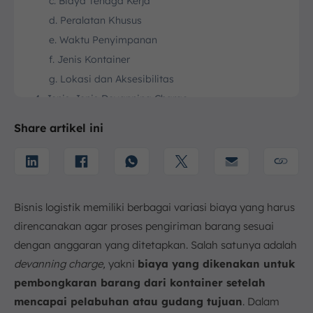
c. Biaya Tenaga Kerja
d. Peralatan Khusus
e. Waktu Penyimpanan
f. Jenis Kontainer
g. Lokasi dan Aksesibilitas
4. Jenis-Jenis Devanning Charge
a. Devanning Manual
Share artikel ini
b. Devanning Otomatis
5. Proses Devanning Charge
a. Perencanaan dan Persiapan Sebelum
Kedatangan
Bisnis logistik memiliki berbagai variasi biaya yang harus
b. Pembongkaran yang Aman dan Efisien
direncanakan agar proses pengiriman barang sesuai
c. Penyortiran dan Pengaturan yang Efisien
dengan anggaran yang ditetapkan. Salah satunya adalah
d. Pengiriman dan Distribusi Akhir yang Efisien
devanning charge,
yakni
biaya yang dikenakan untuk
6. Perbedaan Devanning Charge dan CFS Charge
pembongkaran barang dari kontainer setelah
a. Cakupan Layanan
mencapai pelabuhan atau gudang tujuan
. Dalam
b. Fokus Proses