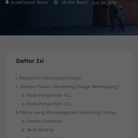
ScaleOcean Team
10
Min Read
Juni 30, 2026
Daftar Isi
1. Pengertian Devanning Charge
2. Dimana Proses Devanning Charge Berlangsung?
a. Pada Pengiriman FCL
b. Pada Pengiriman LCL
3. Faktor yang Mempengaruhi Devanning Charge
a. Ukuran Kontainer
b. Jenis Barang