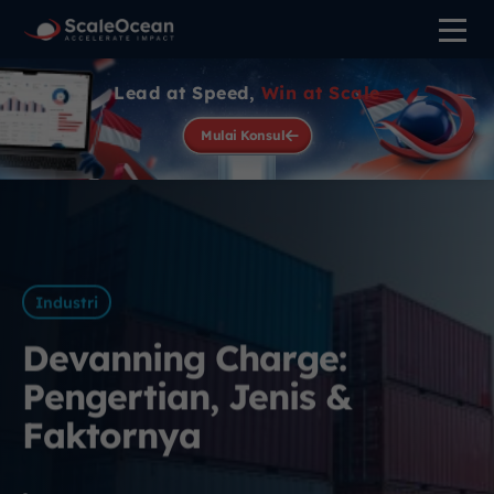
Lead at Speed,
Win at Scale
Mulai Konsul
Industri
Devanning Charge:
Pengertian, Jenis &
Faktornya