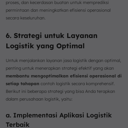
proses, dan kecerdasan buatan untuk memprediksi
permintaan dan meningkatkan efisiensi operasional
secara keseluruhan.
6. Strategi untuk Layanan
Logistik yang Optimal
Untuk menjalankan layanan jasa logistik dengan optimal,
penting untuk menerapkan strategi efektif yang akan
membantu mengoptimalkan efisiensi operasional di
setiap tahapan
contoh logistik secara komprehensif.
Berikut ini beberapa strategi yang bisa Anda terapkan
dalam perusahaan logistik, yaitu:
a. Implementasi Aplikasi Logistik
Terbaik