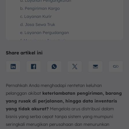
a. Layanan Pengangkutan
b. Pengiriman Kargo
c. Layanan Kurir
d. Jasa Sewa Truk
e. Layanan Pergudangan
f. Manajemen Inventaris
g. Order Fulfillment
Share artikel ini
h. Reverse Logistics
i. Layanan Pelacakan
j. Value-Added Services
k. Freight Forwarding
Pernahkah Anda menghadapi rentetan keluhan
l. Layanan Bongkar Muat (Stevedoring)
pelanggan akibat
keterlambatan pengiriman, barang
4. Tantangan dalam Bisnis Logistik
yang rusak di perjalanan, hingga data inventaris
a. Kompleksitas Rantai Pasokan Global
yang tidak akurat?
Mengelola arus distribusi dalam
b. Penerapan Teknologi dan Inovasi
bisnis yang serba cepat tanpa sistem yang mumpuni
c. Fluktuasi Permintaan Pasar
seringkali merugikan perusahaan dan menurunkan