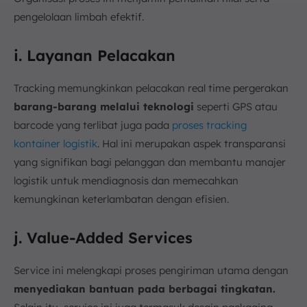
pengelolaan limbah efektif.
i. Layanan Pelacakan
Tracking memungkinkan pelacakan real time pergerakan
barang-barang melalui teknologi
seperti GPS atau
barcode yang terlibat juga pada
proses tracking
kontainer logistik
. Hal ini merupakan aspek transparansi
yang signifikan bagi pelanggan dan membantu manajer
logistik untuk mendiagnosis dan memecahkan
kemungkinan keterlambatan dengan efisien.
j. Value-Added Services
Service ini melengkapi proses pengiriman utama dengan
menyediakan bantuan pada berbagai tingkatan.