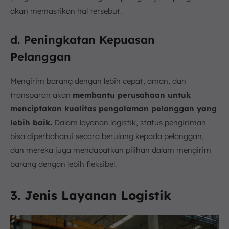
akan memastikan hal tersebut.
d. Peningkatan Kepuasan
Pelanggan
Mengirim barang dengan lebih cepat, aman, dan
transparan akan
membantu perusahaan untuk
menciptakan kualitas pengalaman pelanggan yang
lebih baik.
Dalam layanan logistik, status pengiriman
bisa diperbaharui secara berulang kepada pelanggan,
dan mereka juga mendapatkan pilihan dalam mengirim
barang dengan lebih fleksibel.
3. Jenis Layanan Logistik