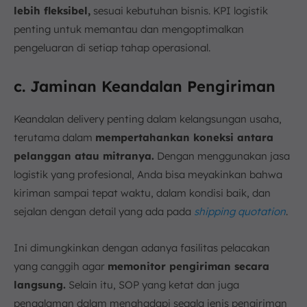
lebih fleksibel,
sesuai kebutuhan bisnis. KPI logistik
penting untuk memantau dan mengoptimalkan
pengeluaran di setiap tahap operasional.
c. Jaminan Keandalan Pengiriman
Keandalan delivery penting dalam kelangsungan usaha,
terutama dalam
mempertahankan koneksi antara
pelanggan atau mitranya.
Dengan menggunakan jasa
logistik yang profesional, Anda bisa meyakinkan bahwa
kiriman sampai tepat waktu, dalam kondisi baik, dan
sejalan dengan detail yang ada pada
shipping quotation
.
Ini dimungkinkan dengan adanya fasilitas pelacakan
yang canggih agar
memonitor pengiriman secara
langsung.
Selain itu, SOP yang ketat dan juga
pengalaman dalam menghadapi segala jenis pengiriman