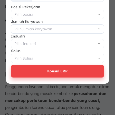
+62
pesanan untuk memastikan barang siap.
Posisi Pekerjaan
g. Order Fulfillment
Jumlah Karyawan
Ini merupakan rangkaian proses dari pemesanan
Industri
sampai pada pengiriman terakhir.
Proses tersebut
melibatkan aktivitas
picking
,
packing
, dan
delivery
.
Solusi
Proses yang efektif dapat memastikan kepuasan
pelanggan dan perputaran inventori perusahaan.
Konsul ERP
h. Reverse Logistics
Penggunaan layanan ini bertujuan untuk mengatur aliran
benda-benda yang masuk kembali ke
perusahaan dan
mencakup perlakuan benda-benda yang cacat,
pengembalian karena cacat atau penceritaan ulang.
Organisasi proses ini menjamin pemulihan nilai serta