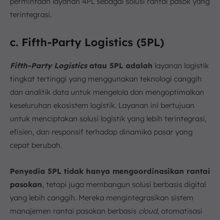
permintaan layanan 4PL sebagai solusi rantai pasok yang
terintegrasi.
c. Fifth-Party Logistics (5PL)
Fifth-Party Logistics
atau 5PL adalah
layanan logistik
tingkat tertinggi yang menggunakan teknologi canggih
dan analitik data untuk mengelola dan mengoptimalkan
keseluruhan ekosistem logistik. Layanan ini bertujuan
untuk menciptakan solusi logistik yang lebih terintegrasi,
efisien, dan responsif terhadap dinamika pasar yang
cepat berubah.
Penyedia 5PL tidak hanya mengoordinasikan rantai
pasokan
, tetapi juga membangun solusi berbasis digital
yang lebih canggih. Mereka mengintegrasikan sistem
manajemen rantai pasokan berbasis
cloud
, otomatisasi