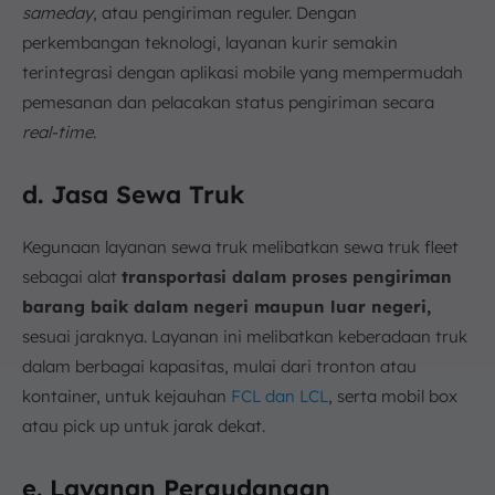
sameday
, atau pengiriman reguler. Dengan
perkembangan teknologi, layanan kurir semakin
terintegrasi dengan aplikasi mobile yang mempermudah
pemesanan dan pelacakan status pengiriman secara
real-time
.
d. Jasa Sewa Truk
Kegunaan layanan sewa truk melibatkan sewa truk fleet
sebagai alat
transportasi dalam proses pengiriman
barang baik dalam negeri maupun luar negeri,
sesuai jaraknya. Layanan ini melibatkan keberadaan truk
dalam berbagai kapasitas, mulai dari tronton atau
kontainer, untuk kejauhan
FCL dan LCL
, serta mobil box
atau pick up untuk jarak dekat.
e. Layanan Pergudangan