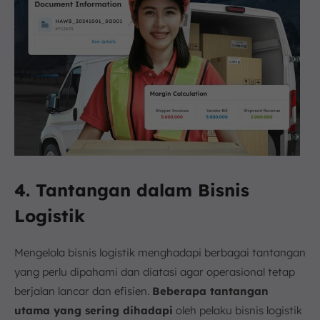
4. Tantangan dalam Bisnis
Logistik
Mengelola bisnis logistik menghadapi berbagai tantangan
yang perlu dipahami dan diatasi agar operasional tetap
berjalan lancar dan efisien.
Beberapa tantangan
utama yang sering dihadapi
oleh pelaku bisnis logistik