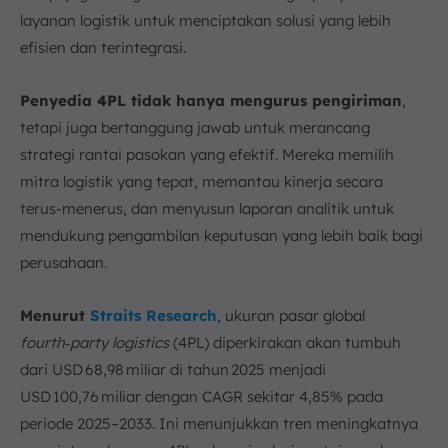
layanan logistik untuk menciptakan solusi yang lebih
efisien dan terintegrasi.
Penyedia 4PL tidak hanya mengurus pengiriman
,
tetapi juga bertanggung jawab untuk merancang
strategi rantai pasokan yang efektif. Mereka memilih
mitra logistik yang tepat, memantau kinerja secara
terus-menerus, dan menyusun laporan analitik untuk
mendukung pengambilan keputusan yang lebih baik bagi
perusahaan.
Menurut
Straits Research
, ukuran pasar global
fourth‑party logistics
(4PL) diperkirakan akan tumbuh
dari USD 68,98 miliar di tahun 2025 menjadi
USD 100,76 miliar dengan CAGR sekitar 4,85% pada
periode 2025–2033. Ini menunjukkan tren meningkatnya