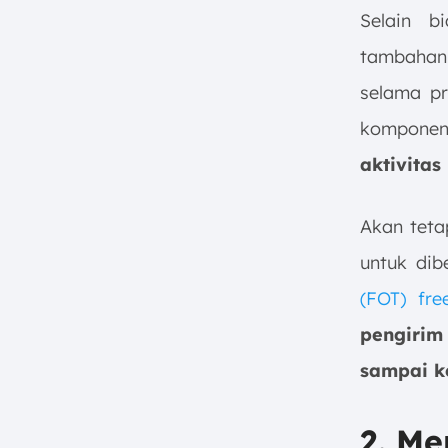
Selain b
tambahan 
selama p
komponen 
aktivita
Akan teta
untuk dib
(FOT) fre
pengirim
sampai ke
2. M