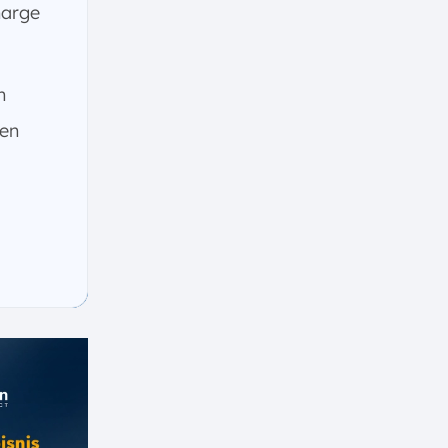
harge
n
ien