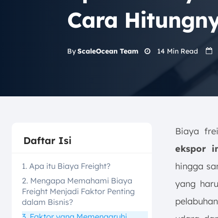
Cara Hitungn
14
Min Read
By
ScaleOcean Team
Biaya fre
Daftar Isi
ekspor i
hingga sa
1. Apa itu Biaya Freight?
2. Mengapa Memahami Biaya
yang haru
Freight Menjadi Faktor Penting
pelabuhan
dalam Bisnis?
3. Faktor yang Memengaruhi