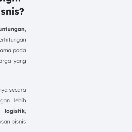
snis?
euntungan,
erhitungan
utama pada
harga yang
nya secara
gan lebih
logistik
,
san bisnis