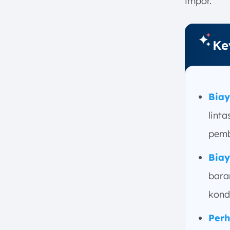
impor.
7. Bagaimana Cara Menghitung
Biaya Freight yang Benar?
a. Hitung Berat Aktual (Actual
Ke
Weight)
b. Hitung Berat Volume
(Volumetric Weight)
c. Gunakan Angka Berat yang
Biay
Lebih Besar
d. Tambahkan Komponen
lint
Biaya Lainnya
pemb
8. Contoh Perhitungan Biaya
Freight
Biay
a. Pengiriman Melalui Udara
bara
(Air Freight)
b. Pengiriman Melalui Laut
kondi
(Sea Freight)
Perh
9. Strategi untuk Mengurangi