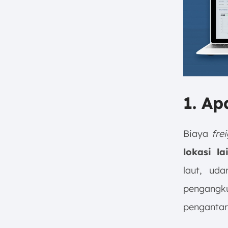
1. Ap
Biaya
fre
lokasi la
laut, ud
pengangk
pengantara