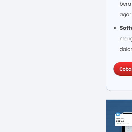
Biaya Freight
bera
10. Kekeliruan yang Sering Terjadi
agar
Saat Menghitung Biaya Freight
11. Kesimpulan
Soft
FAQ:
meng
dala
Coba