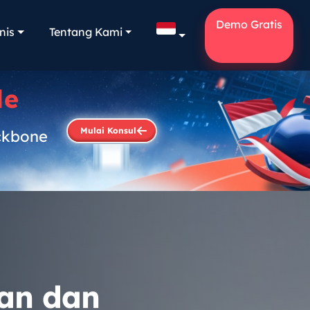
Demo Gratis
nis
Tentang Kami
le
Mulai Konsul
ckbone
.
san dan