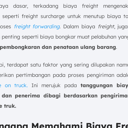
iaya dasar, terkadang biaya freight mengena
seperti freight surcharge untuk menutup biaya t
roses
freight forwarding
. Dalam biaya
freight
, jug
penting seperti biaya bongkar muat pelabuhan ya
s pembongkaran dan penataan ulang barang
.
pi, terdapat satu faktor yang sering dilupakan nam
erikan pertimbangan pada proses pengiriman adal
e on truck.
Ini merujuk pada
tanggungan biay
 dan penerima dibagi berdasarkan pengirim
 truk.
engapa Memahami Biaya Fre