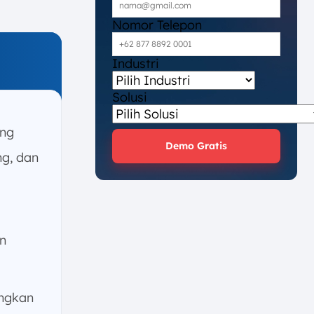
Nomor Telepon
Industri
Solusi
ang
Demo Gratis
ng, dan
an
ngkan