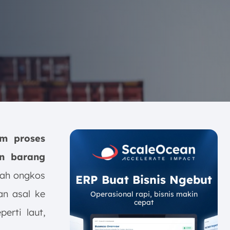
m proses
an barang
lah ongkos
ERP Buat Bisnis Ngebut
an asal ke
Operasional rapi, bisnis makin
cepat
erti laut,