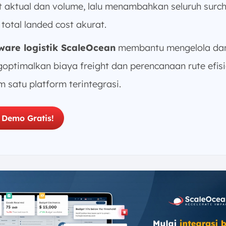
t aktual dan volume, lalu menambahkan seluruh surc
 total landed cost akurat.
ware logistik ScaleOcean
membantu mengelola da
optimalkan biaya freight dan perencanaan rute efis
m satu platform terintegrasi.
 Demo Gratis!