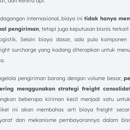
at, dan kereta api.
dagangan internasional, biaya ini
tidak hanya me
nal pengiriman
, tetapi juga keputusan bisnis terkai
 logistik. Selain biaya dasar, ada pula kompone
reight surcharge yang kadang diterapkan untuk menu
a.
gelola pengiriman barang dengan volume besar,
pe
 sering menggunakan strategi freight consolida
ngkan beberapa kiriman kecil menjadi satu untu
tikel ini akan membahas arti biaya freight seca
syarat dan mekanisme pembayarannya dalam bisn