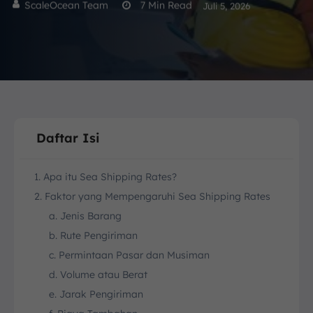
ScaleOcean Team
7
Min Read
Juli 5, 2026
Daftar Isi
1. Apa itu Sea Shipping Rates?
2. Faktor yang Mempengaruhi Sea Shipping Rates
a. Jenis Barang
b. Rute Pengiriman
c. Permintaan Pasar dan Musiman
d. Volume atau Berat
e. Jarak Pengiriman