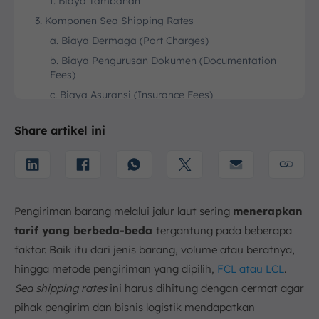
f. Biaya Tambahan
3. Komponen Sea Shipping Rates
a. Biaya Dermaga (Port Charges)
b. Biaya Pengurusan Dokumen (Documentation
Fees)
c. Biaya Asuransi (Insurance Fees)
4. Jenis Sea Shipping Rates
Share artikel ini
a. FCL (Full Container Load)
b. LCL (Less than Container Load)
c. RoRo (Roll-on/Roll-off)
d. Break Bulk Shipping
Pengiriman barang melalui jalur laut sering
menerapkan
e. Liquid Bulk Shipping
tarif yang berbeda-beda
tergantung pada beberapa
5. Kesimpulan
faktor. Baik itu dari jenis barang, volume atau beratnya,
FAQ:
hingga metode pengiriman yang dipilih,
FCL atau LCL
.
Sea shipping rates
ini harus dihitung dengan cermat agar
pihak pengirim dan bisnis logistik mendapatkan