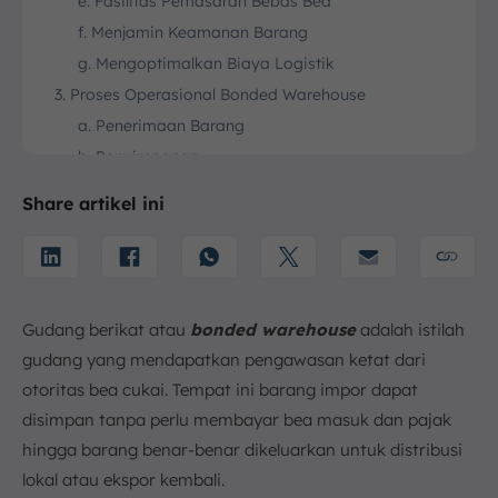
e. Fasilitas Pemasaran Bebas Bea
f. Menjamin Keamanan Barang
g. Mengoptimalkan Biaya Logistik
3. Proses Operasional Bonded Warehouse
a. Penerimaan Barang
b. Penyimpanan
c. Pemantauan dan Keamanan
Share artikel ini
d. Pengolahan Barang
e. Pengeluaran Barang
f. Pencatatan dan Pelaporan
4. Kesimpulan
Gudang berikat atau
bonded warehouse
adalah istilah
FAQ:
gudang yang mendapatkan pengawasan ketat dari
otoritas bea cukai. Tempat ini barang impor dapat
disimpan tanpa perlu membayar bea masuk dan pajak
hingga barang benar-benar dikeluarkan untuk distribusi
lokal atau ekspor kembali.