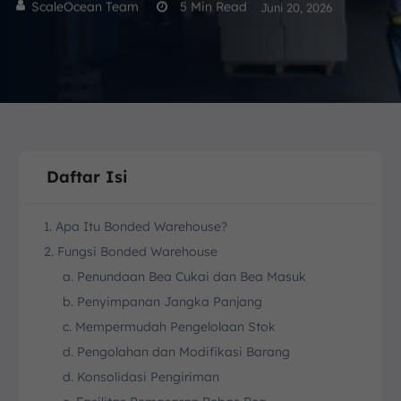
ScaleOcean Team
5
Min Read
Juni 20, 2026
Daftar Isi
1. Apa Itu Bonded Warehouse?
2. Fungsi Bonded Warehouse
a. Penundaan Bea Cukai dan Bea Masuk
b. Penyimpanan Jangka Panjang
c. Mempermudah Pengelolaan Stok
d. Pengolahan dan Modifikasi Barang
d. Konsolidasi Pengiriman