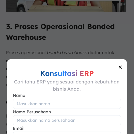
3. Proses Operasional Bonded
Warehouse
Proses operasional
bonded warehouse
diatur untuk
memastikan setiap prosedur berjalan sesuai
×
regulasi pabean
dan bea cukai. Bagian ini akan
Konsultasi ERP
membahas langkah-langkah utama dalam operasional
Cari tahu ERP yang sesuai dengan kebutuhan
gudang berikat:
bisnis Anda.
Nama
a. Penerimaan Barang
Nama Perusahaan
Barang yang tiba di
bonded warehouse
harus diperiksa
dan didokumentasikan. Hal ini meliputi pemeriksaan fisik
Email
untuk memastikan bahwa
jumlah dan kondisi barang