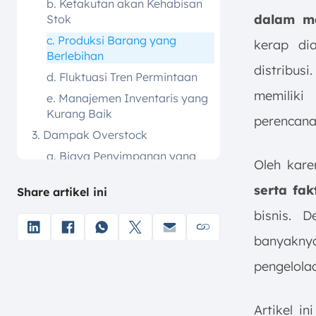
b. Ketakutan akan Kehabisan
dalam m
Stok
c. Produksi Barang yang
kerap dia
Berlebihan
distribusi
d. Fluktuasi Tren Permintaan
memilik
e. Manajemen Inventaris yang
Kurang Baik
perencana
3. Dampak Overstock
a. Biaya Penyimpanan yang
Oleh kare
Meningkat
serta fa
Share artikel ini
b. Pengurangan Aliran Kas
c. Penurunan Nilai Produk
bisnis. 
d. Rantai Pasok yang
banyaknya
Terhambat
pengelola
e. Menurunkan Brand
Awareness
4. Cara Mengatasi Overstock
Artikel i