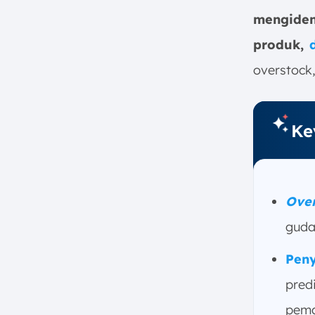
a. Analisa Data Permintaan
mengiden
b. Perencanaan Persediaan
produk,
yang Optimal
overstock,
c. Penerapan Sistem Inventaris
Canggih
d. Promosi, Diskon, dan
Bundling
Ke
e. Likuidasi Stok Barang
5. Mana yang Lebih Baik:
Overstock atau Understock?
Over
6. Kesimpulan
FAQ:
guda
Pen
pred
pema