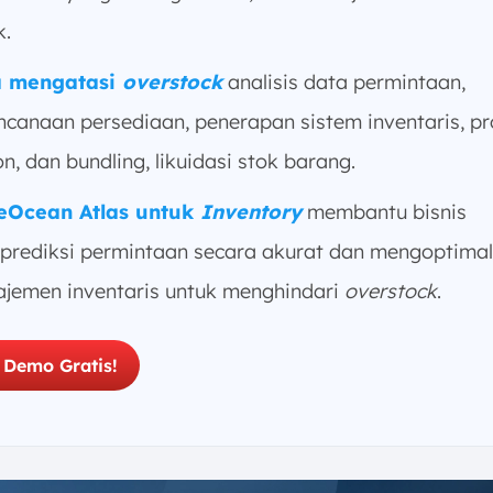
k.
a mengatasi
overstock
analisis data permintaan,
ncanaan persediaan, penerapan sistem inventaris, pr
n, dan bundling, likuidasi stok barang.
eOcean Atlas untuk
Inventory
membantu bisnis
rediksi permintaan secara akurat dan mengoptima
jemen inventaris untuk menghindari
overstock
.
 Demo Gratis!