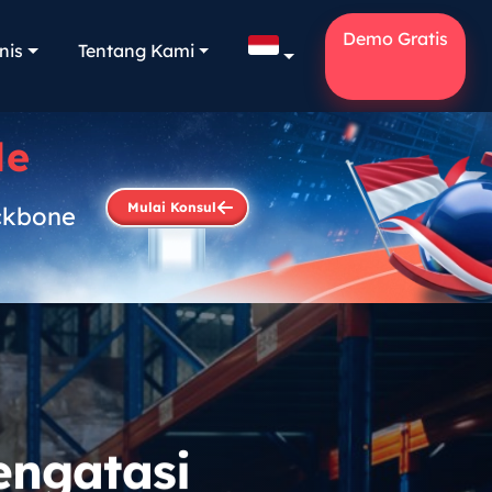
Demo Gratis
nis
Tentang Kami
le
Mulai Konsul
ckbone
.
engatasi