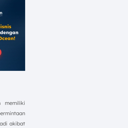
 memiliki
permintaan
jadi akibat