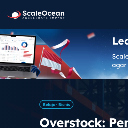
Le
Scal
agar 
Belajar Bisnis
Overstock: Pe