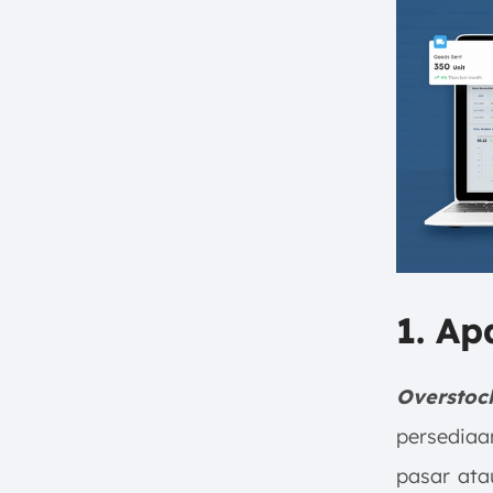
1. Ap
Overstoc
persediaa
pasar atau