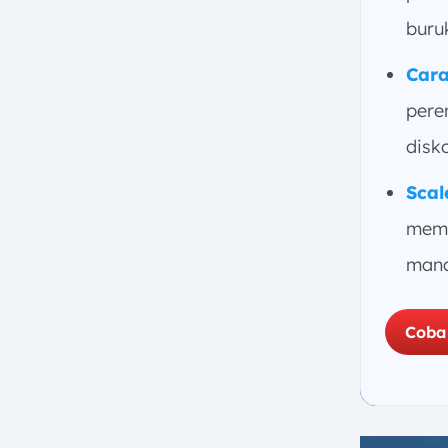
buru
Car
pere
disko
Scal
memp
mana
Coba