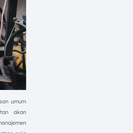
lasan umum
utan akan
 manajemen