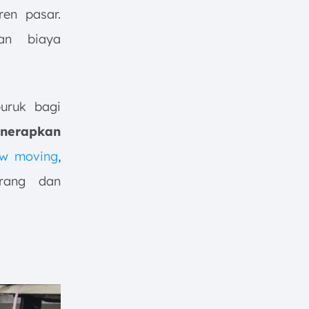
ren pasar.
an biaya
uruk bagi
nerapkan
ow moving
,
rang dan