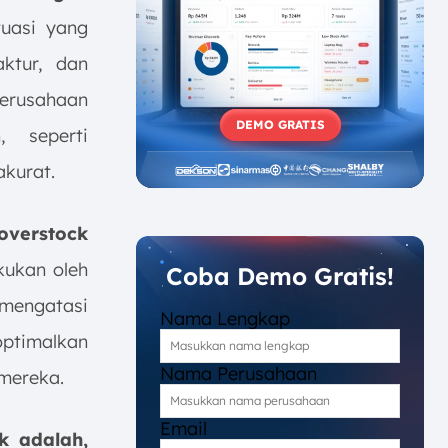
tuasi yang
aktur, dan
 perusahaan
DEMO GRATIS
 seperti
akurat.
verstock
kukan oleh
Coba Demo Gratis!
mengatasi
Nama Lengkap
optimalkan
Nama Perusahaan
 mereka.
Email
k adalah,