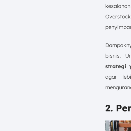
kesalahan
Oversto
penyimpan
Dampakny
bisnis. 
strategi 
agar le
mengurang
2. P