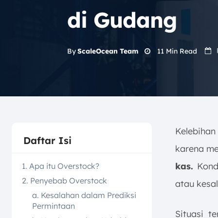
di Gudang
11
Min Read
By
ScaleOcean Team
Kelebihan
Daftar Isi
karena m
kas.
Kondi
1. Apa itu Overstock?
2. Penyebab Overstock
atau kesa
a. Kesalahan dalam Prediksi
Permintaan
Situasi 