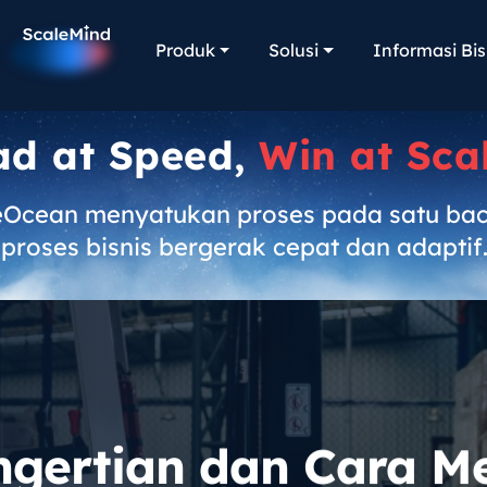
Produk
Solusi
Informasi Bis
ad at Speed,
Win at Sca
eOcean menyatukan proses pada satu ba
proses bisnis bergerak cepat dan adaptif
ngertian dan Cara M