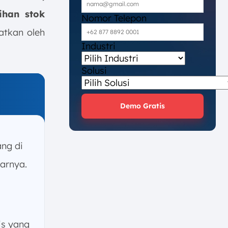
ihan stok
Nomor Telepon
atkan oleh
Industri
Solusi
Demo Gratis
ang di
arnya.
is yang