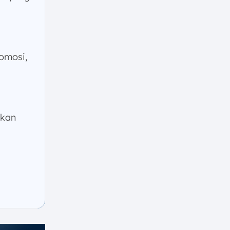
omosi,
lkan