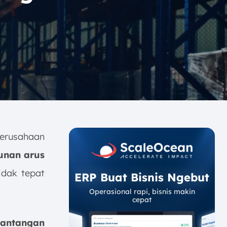
perusahaan
unan arus
idak tepat
ERP Buat Bisnis Ngebut
Operasional rapi, bisnis makin
cepat
tantangan