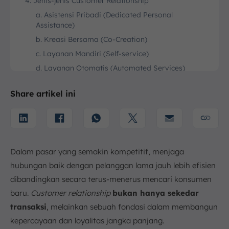
4. Jenis-jenis Customer Relationship
a. Asistensi Pribadi (Dedicated Personal
Assistance)
b. Kreasi Bersama (Co-Creation)
c. Layanan Mandiri (Self-service)
d. Layanan Otomatis (Automated Services)
e. Kolektif (Collective)
Share artikel ini
5. Tanda Customer Relationship Perusahaan masih
Lemah
a. Kurangnya Pembelian Berulang
b. Banyaknya Keluhan dari Pelanggan
c. Tingginya Angka Perpindahan Pelanggan
Dalam pasar yang semakin kompetitif, menjaga
d. Data Pelanggan Tidak Terintegrasi
hubungan baik dengan pelanggan lama jauh lebih efisien
6. Bagaimana Cara untuk Mengoptimalkan Customer
dibandingkan secara terus-menerus mencari konsumen
Relationship?
baru.
Customer relationship
bukan hanya sekedar
a. Menerapkan Sales Management System
transaksi
, melainkan sebuah fondasi dalam membangun
b. Melakukan Analisa berbasis Data
kepercayaan dan loyalitas jangka panjang.