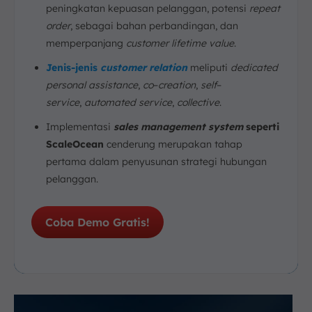
peningkatan kepuasan pelanggan, potensi
repeat
order
, sebagai bahan perbandingan, dan
memperpanjang
customer lifetime value
.
Jenis-jenis
customer relation
meliputi
dedicated
personal assistance
,
co
–
creation
,
self
–
service
,
automated service
,
collective
.
Implementasi
sales management system
seperti
ScaleOcean
cenderung merupakan tahap
pertama dalam penyusunan strategi hubungan
pelanggan.
Coba Demo Gratis!