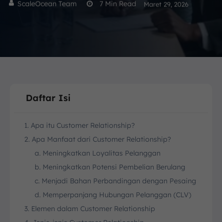
ScaleOcean Team
7
Min Read
Maret 29, 2026
Daftar Isi
1. Apa itu Customer Relationship?
2. Apa Manfaat dari Customer Relationship?
a. Meningkatkan Loyalitas Pelanggan
b. Meningkatkan Potensi Pembelian Berulang
c. Menjadi Bahan Perbandingan dengan Pesaing
d. Memperpanjang Hubungan Pelanggan (CLV)
3. Elemen dalam Customer Relationship