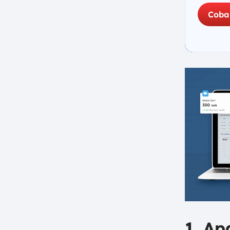
g. Evaluasi dan Optimalkan
Coba
Berdasarkan Masukan
Pengguna
5. Contoh Self-Service dan Self-
Order
a. Mesin ATM
b. Self-Service di Pom Bensin
c. Self-Service Laundry
d. Self-Service Ticket
e. Vending Machine
f. Restoran dengan Self Order
6. Mudahkan Transaksi Self
Service dan Self Order dengan
POS ScaleOcean
7. Kesimpulan
FAQ:
1. Ap