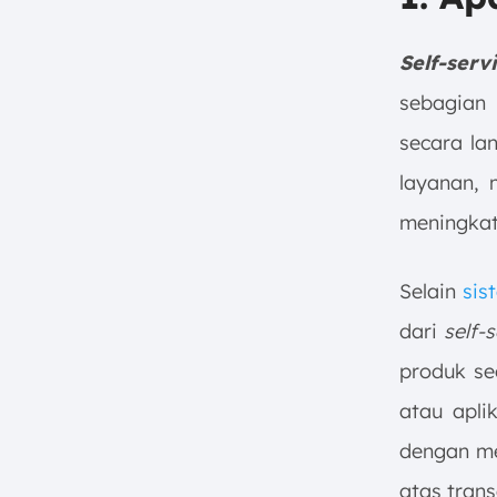
Self-serv
sebagian 
secara la
layanan, 
meningkat
Selain
sis
dari
self-
produk sec
atau apli
dengan me
atas trans