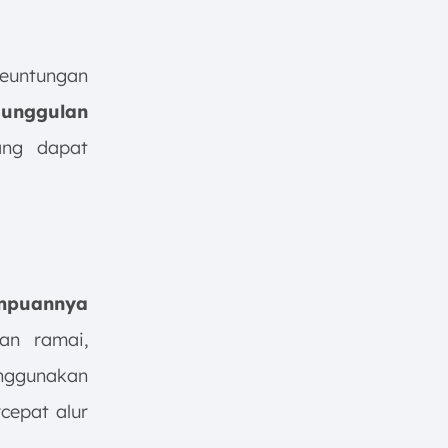
euntungan
eunggulan
ng dapat
mpuannya
an ramai,
enggunakan
cepat alur