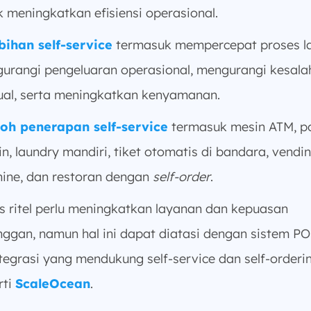
k meningkatkan efisiensi operasional.
bihan self-service
termasuk mempercepat proses l
urangi pengeluaran operasional, mengurangi kesala
al, serta meningkatkan kenyamanan.
oh penerapan self-service
termasuk mesin ATM, 
in, laundry mandiri, tiket otomatis di bandara, vendi
ine, dan restoran dengan
self-order
.
is ritel perlu meningkatkan layanan dan kepuasan
nggan, namun hal ini dapat diatasi dengan sistem P
ntegrasi yang mendukung self-service dan self-orderi
rti
ScaleOcean
.