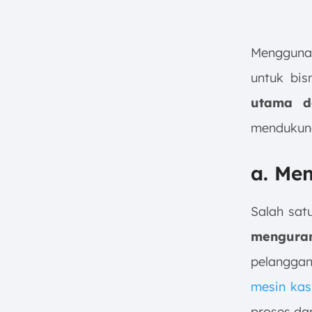
Mengguna
untuk bis
utama da
mendukung
a. Me
Salah sat
mengura
pelanggan
mesin kas
proses da