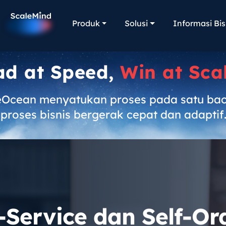
Produk
Solusi
Informasi Bis
ad at Speed,
Win at Sca
eOcean menyatukan proses pada satu ba
proses bisnis bergerak cepat dan adaptif
-Service dan Self-Or