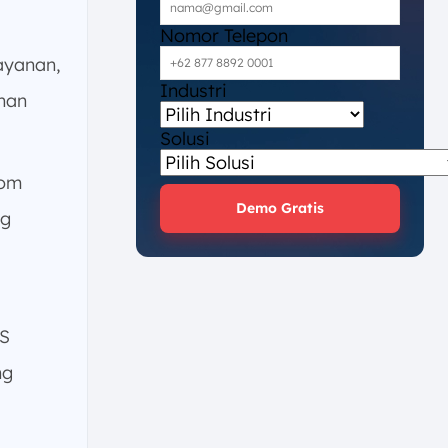
Nomor Telepon
ayanan,
Industri
han
Solusi
pom
Demo Gratis
ng
OS
ng