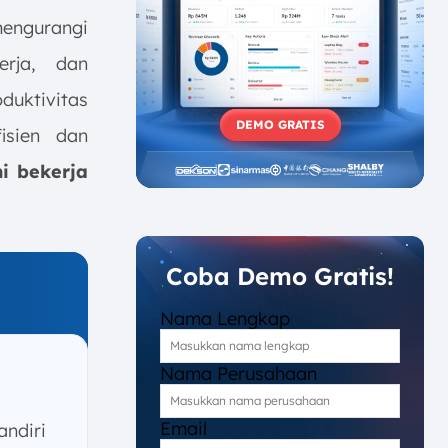
engurangi
erja, dan
duktivitas
DEMO GRATIS
isien dan
i bekerja
Coba Demo Gratis!
Nama Lengkap
Nama Perusahaan
Email
ndiri