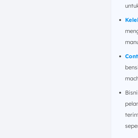
Cukup Besar
untu
d. Berkurangnya Interaksi
Kele
Manusia
4. Strategi Efektif Menerapkan
meng
Sistem Self Service dan Self Order
manu
a. Tetapkan Tujuan
Implementasi Secara Jelas
Cont
b. Pilih Sistem POS yang Andal
bens
dan Terintegrasi
mach
c. Rancang Antarmuka yang
Intuitif dan Responsif
Bisn
d. Tempatkan Perangkat pada
Titik yang Strategis
pela
e. Edukasi dan Dukung
teri
Pelanggan Saat Adaptasi
sepe
f. Lakukan Pemeliharaan dan
Pembaruan Sistem Rutin