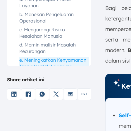
Layanan
Bagi pel
b. Menekan Pengeluaran
ketergan
Operasional
mempercep
c. Mengurangi Risiko
Kesalahan Manusia
serta me
d. Meminimalisir Masalah
modern.
B
Kecurangan
e. Meningkatkan Kenyamanan
dalam sist
Tanpa Kontak Langsung
f. Mendorong Ekspansi dan
Share artikel ini
Modernisasi Bisnis
Ke
3. Kekurangan Sistem Self-Service
a. Risiko Kesalahan Sistem
yang Dapat Berdampak Besar
b. Pelanggan yang Belum
Self
Terbiasa dengan Sistem
memu
c. Modal Implementasi yang