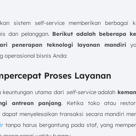
kan sistem self-service memberikan berbagai k
nis dan pelanggan.
Berikut adalah beberapa k
ri penerapan teknologi layanan mandiri
ya
 operasional bisnis Anda:
mpercepat Proses Layanan
u keuntungan utama dari
self-service
adalah
kema
ngi antrean panjang
. Ketika toko atau restor
 dapat menyelesaikan transaksi secara mandiri m
ir
tanpa harus bergantung pada staf, yang memper
n mengurangi waktu tunggu.