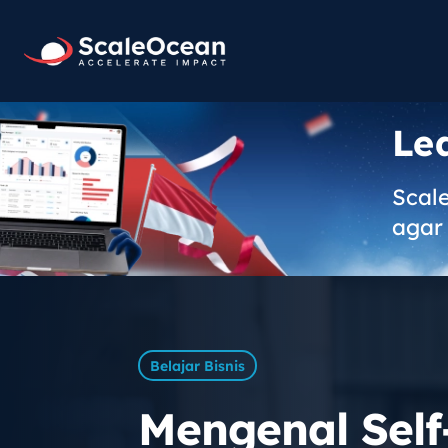
Le
Scal
agar 
Belajar Bisnis
Mengenal Self