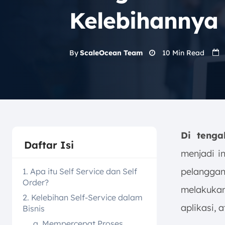
Kelebihannya
10
Min Read
By
ScaleOcean Team
Di tenga
Daftar Isi
menjadi i
pelanggan 
1. Apa itu Self Service dan Self
Order?
melakuka
2. Kelebihan Self-Service dalam
aplikasi, 
Bisnis
a. Mempercepat Proses