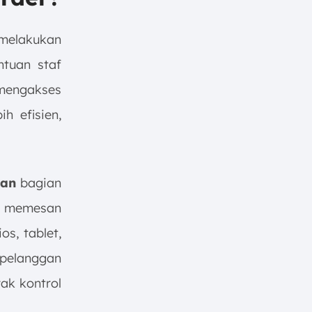
melakukan
ntuan staf
 mengakses
h efisien,
an
bagian
at memesan
os, tablet,
 pelanggan
ak kontrol