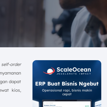
n
self-order
kenyamanan
nggan dapat
ERP Buat Bisnis Ngebut
wat kios,
Operasional rapi, bisnis makin
cepat