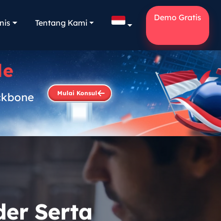
Demo Gratis
nis
Tentang Kami
le
Mulai Konsul
ckbone
.
der Serta