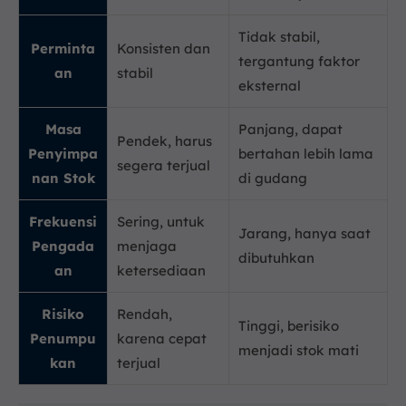
Tidak stabil,
Perminta
Konsisten dan
tergantung faktor
an
stabil
eksternal
Masa
Panjang, dapat
Pendek, harus
Penyimpa
bertahan lebih lama
segera terjual
nan Stok
di gudang
Frekuensi
Sering, untuk
Jarang, hanya saat
Pengada
menjaga
dibutuhkan
an
ketersediaan
Risiko
Rendah,
Tinggi, berisiko
Penumpu
karena cepat
menjadi stok mati
kan
terjual