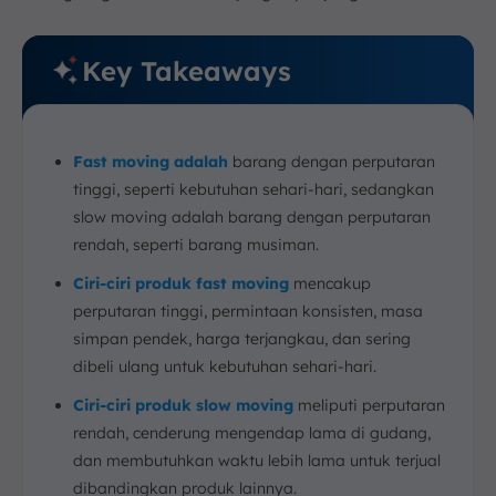
9. Optimasi Manajemen Stok dengan Software
Inventaris ScaleOcean
Key Takeaways
10. Kesimpulan
FAQ:
Fast moving adalah
barang dengan perputaran
tinggi, seperti kebutuhan sehari-hari, sedangkan
slow moving adalah barang dengan perputaran
rendah, seperti barang musiman.
Ciri-ciri produk fast moving
mencakup
perputaran tinggi, permintaan konsisten, masa
simpan pendek, harga terjangkau, dan sering
dibeli ulang untuk kebutuhan sehari-hari.
Ciri-ciri produk slow moving
meliputi perputaran
rendah, cenderung mengendap lama di gudang,
dan membutuhkan waktu lebih lama untuk terjual
dibandingkan produk lainnya.