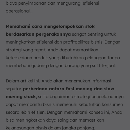
biaya penyimpanan dan mengurangi efisiensi
b. Perencanaan Bisnis
operasional.
c. Analisis Data Penjualan
d. Perhitungan Inventory Turnover Ratio
Memahami cara mengelompokkan stok
e. Penerapan FSN Analysis
berdasarkan pergerakannya
sangat penting untuk
6. Strategi Pengelolaan Fast Moving Stock
meningkatkan efisiensi dan profitabilitas bisnis. Dengan
a. Pengelolaan Persediaan
strategi yang tepat, Anda dapat memastikan
b. Manajemen Rantai Pasok
ketersediaan produk yang dibutuhkan pelanggan tanpa
c. Promosi dan Pemasaran
membebani gudang dengan barang yang sulit terjual.
7. Strategi Pengelolaan Slow Moving Stock
a. Identifikasi dan Pemantauan
Dalam artikel ini, Anda akan menemukan informasi
b. Strategi Penjualan
seputar
perbedaan antara fast moving dan slow
c. Pengelolaan Persediaan
moving stock,
serta bagaimana strategi pengelolaannya
8. Dampak Fast Moving dan Slow Moving Stock
dapat membantu bisnis memenuhi kebutuhan konsumen
terhadap Bisnis
secara lebih efisien. Dengan memahami konsep ini, Anda
a. Dampak Fast Moving Stock
bisa meningkatkan daya saing dan memastikan
b. Dampak Slow Moving Stock
kelangsungan bisnis dalam jangka panjang.