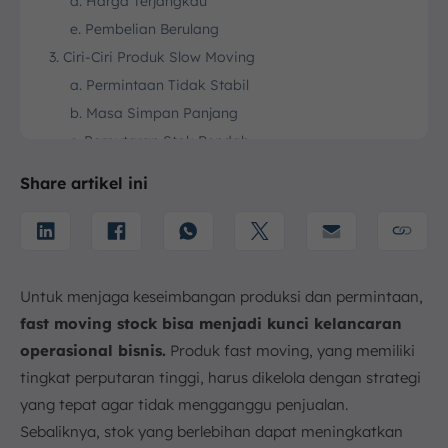
d. Harga Terjangkau
e. Pembelian Berulang
3. Ciri-Ciri Produk Slow Moving
a. Permintaan Tidak Stabil
b. Masa Simpan Panjang
c. Perputaran Stok Rendah
d. Fluktuasi Harga Lebih Tinggi
Share artikel ini
e. Membutuhkan Manajemen Stok yang Hati-hati
4. Perbedaan Fast Moving dan Slow Moving Stock
a. Tingkat Perputaran Stok
b. Permintaan di Pasar
Untuk menjaga keseimbangan produksi dan permintaan,
c. Dampak Terhadap Inventaris
fast moving stock bisa menjadi kunci kelancaran
d. Pengaruh Terhadap Cash Flow Perusahaan
operasional bisnis.
Produk fast moving, yang memiliki
e. Tingkat Risiko
tingkat perputaran tinggi, harus dikelola dengan strategi
5. Cara Menentukan Fast Moving dan Slow Moving
yang tepat agar tidak mengganggu penjualan.
Stock
Sebaliknya, stok yang berlebihan dapat meningkatkan
a. Manajemen Persediaan