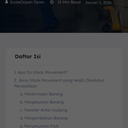
ScaleOcean Team
15
Min Read
Januari 2, 2026
Daftar Isi
1. Apa Itu Stock Movement?
2. Jenis Stock Movement yang Wajib Diketahui
Perusahaan
a. Penerimaan Barang
b. Pengeluaran Barang
c. Transfer Antar Gudang
d. Pengembalian Barang
e. Penyesuaian Stok