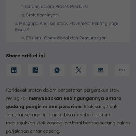
f. Barang dalam Proses Produksi
g. Stok Konsinyasi
3. Mengapa Analisis Stock Movement Penting bagi
Bisnis?
a. Efisiensi Operasional dan Pengurangan
Kerugian
b. Akurasi Inventaris yang Optimal
Share artikel ini
c. Analisis Pergerakan Barang dalam Kurun Waktu
Tertentu
d. Dasar yang Kuat untuk Pengambilan Keputusan
Pembelian
Ketidakakuratan dalam pencatatan pergerakan stok
e. Meningkatkan Kepuasan Pelanggan
sering kali
menyebabkan kebingungannya antara
4. Metrik Kunci untuk Mengukur Efektivitas Stock
Movement
gudang pengirim dan penerima
. Stok yang tidak
a. Rasio Perputaran Persediaan (Inventory
tercatat sebagai in-transit bisa membuat sistem
Turnover Ratio)
menunjukkan stok kosong, padahal barang sedang dalam
b. Days Sales of Inventory (DSI)
perjalanan antar cabang.