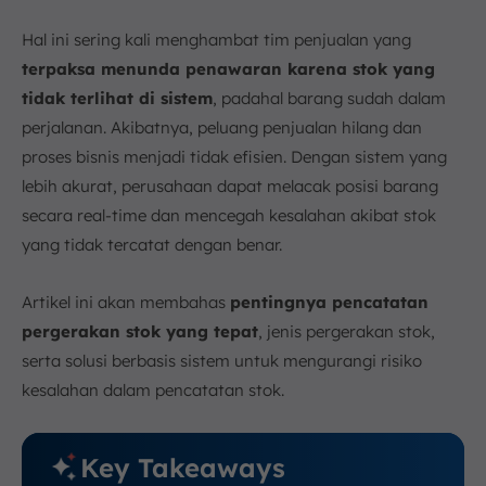
c. Akurasi Data Stok
d. Tingkat Stok Mati (Dead Stock Rate)
Hal ini sering kali menghambat tim penjualan yang
5. Cara Membuat Laporan Stock Movement
terpaksa menunda penawaran karena stok yang
a. Identifikasi dan Penyiapan Data
tidak terlihat di sistem
, padahal barang sudah dalam
b. Tentukan Periode Pelaporan
perjalanan. Akibatnya, peluang penjualan hilang dan
c. Pilih Metode Pelaporan
proses bisnis menjadi tidak efisien. Dengan sistem yang
d. Visualisasikan Data Pergerakan
lebih akurat, perusahaan dapat melacak posisi barang
6. Strategi Efektif Mengelola Stock Movement dengan
secara real-time dan mencegah kesalahan akibat stok
Bantuan Teknologi
yang tidak tercatat dengan benar.
a. Terapkan Metode FIFO/FEFO Secara Konsisten
b. Lakukan Audit Stok Berkala
Artikel ini akan membahas
pentingnya pencatatan
c. Manfaatkan Otomatisasi Barcode dan RFID
pergerakan stok yang tepat
, jenis pergerakan stok,
d. Integrasikan Data dengan Sistem ERP Terpusat
serta solusi berbasis sistem untuk mengurangi risiko
7. Kesimpulan
kesalahan dalam pencatatan stok.
FAQ:
Key Takeaways