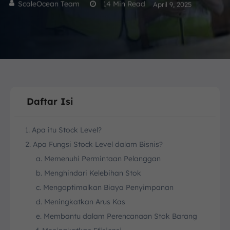
ScaleOcean Team
14
Min Read
April 9, 2025
Daftar Isi
1. Apa itu Stock Level?
2. Apa Fungsi Stock Level dalam Bisnis?
a. Memenuhi Permintaan Pelanggan
b. Menghindari Kelebihan Stok
c. Mengoptimalkan Biaya Penyimpanan
d. Meningkatkan Arus Kas
e. Membantu dalam Perencanaan Stok Barang