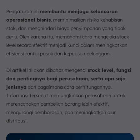
b. Keterbatasan Kapasitas Penyimpanan
c. Gangguan Pasokan
Pengaturan ini
membantu menjaga kelancaran
d. Biaya Penyimpanan yang Tinggi
operasional bisnis
, meminimalkan risiko kehabisan
e. Ketidakpastian Ekonomi dan Pasar
stok, dan menghindari biaya penyimpanan yang tidak
6. Strategi Pengelolaan Stock Level yang Optimal
perlu. Oleh karena itu, memahami cara mengelola stock
a. Perkiraan Permintaan
level secara efektif menjadi kunci dalam meningkatkan
b. Pengelolaan Stok Pengaman
efisiensi rantai pasok dan kepuasan pelanggan.
c. Tinjauan Rutin
Di artikel ini akan dibahas mengenai
stock level, fungsi
d. Implementasi Software Inventory Management
Terbaik
dan pentingnya bagi perusahaan, serta apa saja
FAQ:
jenisnya
dan bagaimana cara perhitungannya.
Informasi tersebut memungkinkan perusahaan untuk
merencanakan pembelian barang lebih efektif,
mengurangi pemborosan, dan meningkatkan alur
distribusi.