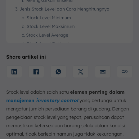
f. Meningkatkan Efisiensi
3. Jenis Stock Level dan Cara Menghitungnya
a. Stock Level Minimum
b. Stock Level Maksimum
c. Stock Level Average
d. Stock Level Optimal
e. Reorder Point
Share artikel ini
f. Safety Stock
4. Faktor-Faktor yang Mempengaruhi Stock Level
a. Tuntutan
b. Waktu Tunggu
Stock level adalah salah satu
elemen penting dalam
c. Kapasitas Penyimpanan
manajemen
inventory control
yang berfungsi untuk
d. Biaya Penyimpanan
mengatur jumlah persediaan barang di gudang. Dengan
e. Biaya Kehabisan Stok
pengelolaan stock level yang tepat, perusahaan dapat
5. Tantangan dalam Mengelola Stock Level
memastikan ketersediaan barang selalu dalam kondisi
a. Fluktuasi Permintaan
optimal, tidak berlebih namun juga tidak kekurangan.