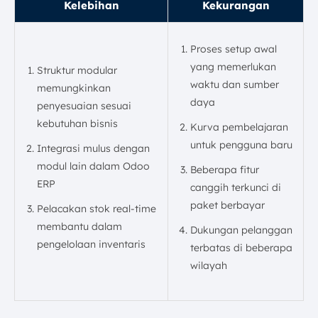
Kelebihan
Kekurangan
Proses setup awal
yang memerlukan
Struktur modular
waktu dan sumber
memungkinkan
daya
penyesuaian sesuai
kebutuhan bisnis
Kurva pembelajaran
untuk pengguna baru
Integrasi mulus dengan
modul lain dalam Odoo
Beberapa fitur
ERP
canggih terkunci di
paket berbayar
Pelacakan stok real-time
membantu dalam
Dukungan pelanggan
pengelolaan inventaris
terbatas di beberapa
wilayah