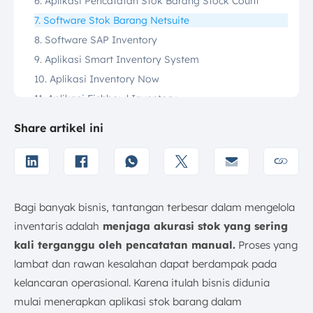
6. Aplikasi Pencatatan Stok Barang Stock Count
7. Software Stok Barang Netsuite
8. Software SAP Inventory
9. Aplikasi Smart Inventory System
10. Aplikasi Inventory Now
11. Aplikasi Fishbowl Inventory
12. Program Stok Barang Wasp
Share artikel ini
13. Aplikasi Stok Barang eStock
14. Software Stok Barang Bridgenr
15. Program Stok Barang Cin7
16. Aplikasi Goods Order Inventory System (GOIS)
Bagi banyak bisnis, tantangan terbesar dalam mengelola
17. Software Simple Stock Manager
inventaris adalah
menjaga akurasi stok yang sering
18. Aplikasi Stock Controller
kali terganggu oleh pencatatan manual.
Proses yang
19. Software Myne Sales & Inventory Manager
lambat dan rawan kesalahan dapat berdampak pada
20. Aplikasi Upserve
kelancaran operasional. Karena itulah bisnis didunia
21. Bookkeeping & Inventory Management
mulai menerapkan aplikasi stok barang dalam