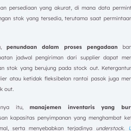
an persediaan yang akurat, di mana data permin
ngan stok yang tersedia, terutama saat permintaa
tu,
penundaan dalam proses pengadaan
bar
patan jadwal pengiriman dari supplier dapat m
n stok yang berujung pada stock out. Ketergant
lier atau ketidak fleksibelan rantai pasok juga me
k out.
anya itu,
manajemen inventaris yang bur
asan kapasitas penyimpanan yang menghambat ket
imal, serta menyebabkan terjadinya
understock
.