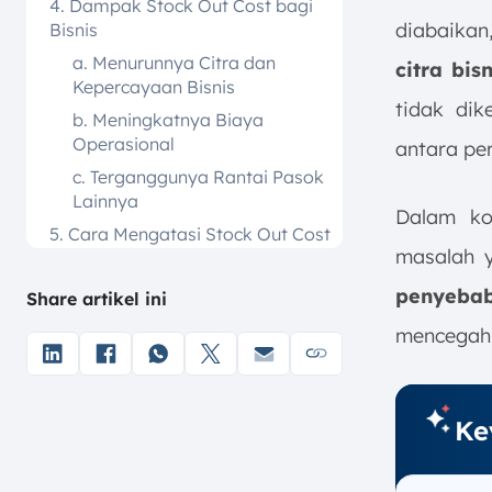
4. Dampak Stock Out Cost bagi
diabaikan
Bisnis
a. Menurunnya Citra dan
citra bisn
Kepercayaan Bisnis
tidak dik
b. Meningkatnya Biaya
Operasional
antara pe
c. Terganggunya Rantai Pasok
Lainnya
Dalam kon
5. Cara Mengatasi Stock Out Cost
masalah y
a. Analisis Data Inventaris
untuk Perencanaan Lebih
penyeba
Share artikel ini
Akurat
mencegah 
b. Gunakan Sistem Monitoring
Real-Time
c. Diversifikasi Sumber
Ke
Pengadaan
d. Optimalkan Perencanaan
Persediaan