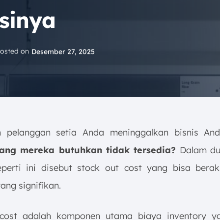
sinya
osted on
Desember 27, 2025
h pelanggan setia Anda meninggalkan bisnis A
ang mereka butuhkan tidak tersedia?
Dalam dun
eperti ini disebut stock out cost yang bisa bera
ang signifikan.
 cost adalah komponen utama biaya inventory ya