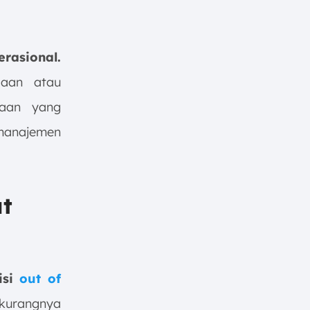
rasional.
daan atau
taan yang
 manajemen
ut
isi
out of
 kurangnya