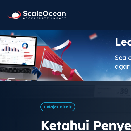
Le
Scal
agar 
Belajar Bisnis
Ketahui Penye