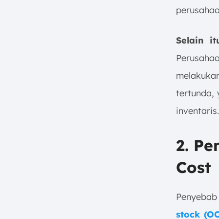
perusahaa
Selain i
Perusaha
melakuka
tertunda,
inventaris.
2. Pe
Cost
Penyebab 
stock (O