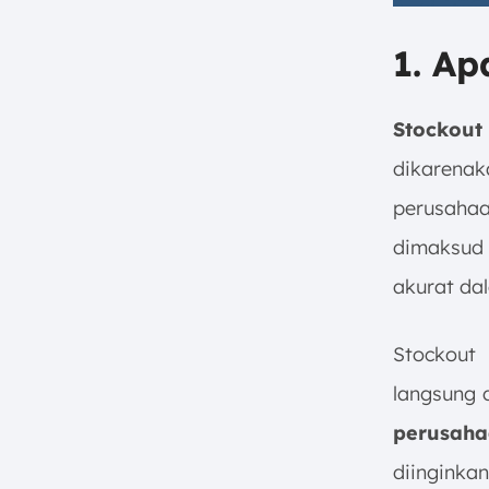
1. Ap
Stockou
dikarena
perusaha
dimaksud 
akurat da
Stockout 
langsung 
perusaha
diingink