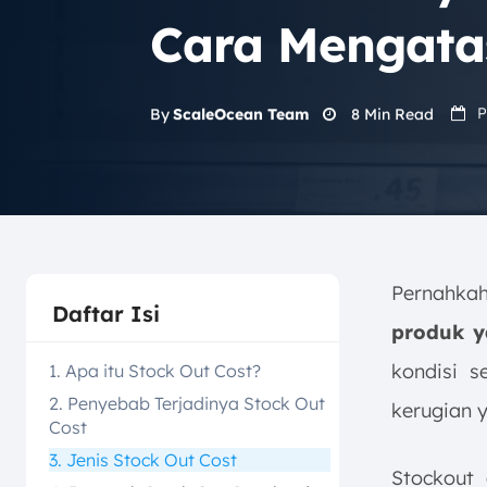
Cara Mengata
P
8
Min Read
By
ScaleOcean Team
Pernahka
Daftar Isi
produk y
kondisi s
1. Apa itu Stock Out Cost?
2. Penyebab Terjadinya Stock Out
kerugian y
Cost
3. Jenis Stock Out Cost
Stockout