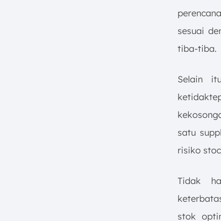
perencana
sesuai de
tiba-tiba.
Selain i
ketidakte
kekosonga
satu supp
risiko stoc
Tidak h
keterbat
stok opt