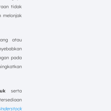
taan tidak
n melonjak
ang atau
enyebabkan
ungan pada
ningkatkan
uk
serta
ersediaan
Understock