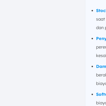
6. Cara Menghitung Stock Out
Stoc
Cost
7. Pastikan Persediaan Selalu
saat
Tersedia dan Terjaga dengan
dan 
ScaleOcean
8. Kesimpulan
Peny
FAQ:
pere
kesa
Damp
bera
biay
Soft
biay