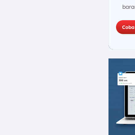
bara
Coba